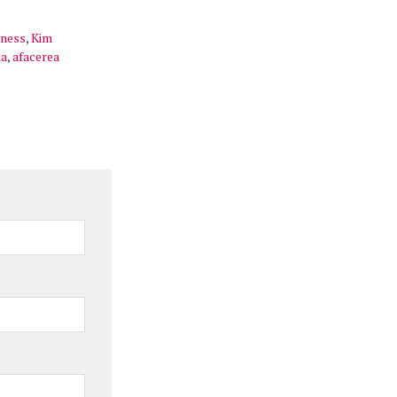
iness
,
Kim
ia
,
afacerea