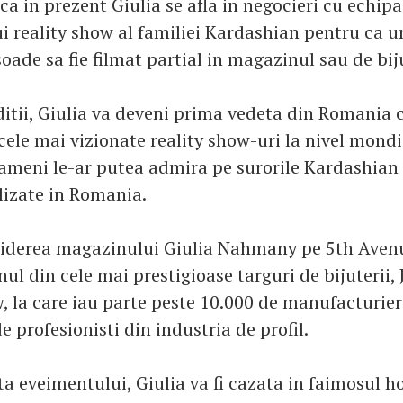
 ca in prezent Giulia se afla in negocieri cu echip
i reality show al familiei Kardashian pentru ca u
soade sa fie filmat partial in magazinul sau de biju
ditii, Giulia va deveni prima vedeta din Romania 
cele mai vizionate reality show-uri la nivel mondia
ameni le-ar putea admira pe surorile Kardashian
alizate in Romania.
iderea magazinului Giulia Nahmany pe 5th Avenu
nul din cele mai prestigioase targuri de bijuterii
la care iau parte peste 10.000 de manufacturier
de profesionisti din industria de profil.
ta eveimentului, Giulia va fi cazata in faimosul h