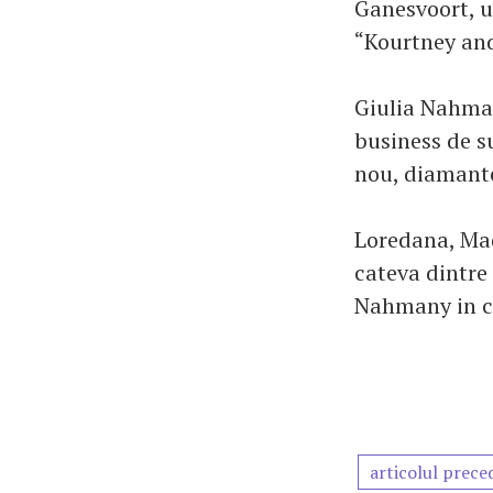
Ganesvoort, u
“Kourtney an
Giulia Nahman
business de su
nou, diamante
Loredana, Mad
cateva dintre
Nahmany in c
articolul prece