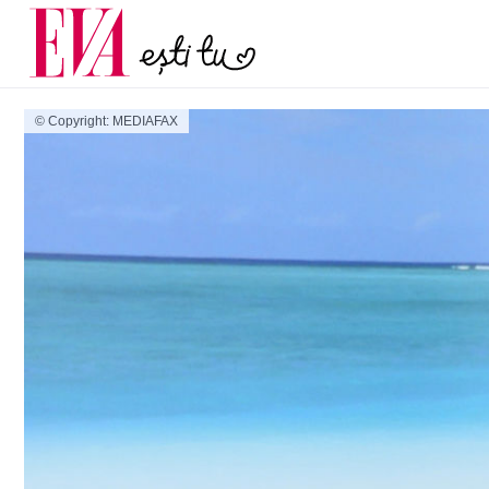
și 60 de ani. De ce te t
Carieră
pe măsură ce înaintez
Actualitate
© Copyright: MEDIAFAX