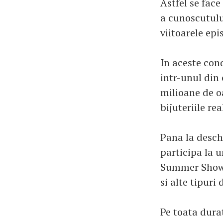
Astfel se face
a cunoscutulu
viitoarele epi
In aceste con
intr-unul din 
milioane de o
bijuteriile re
Pana la desch
participa la u
Summer Show, 
si alte tipuri 
Pe toata dura