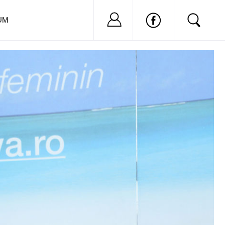
Nu ai cont?
Inregistreaza-
UM