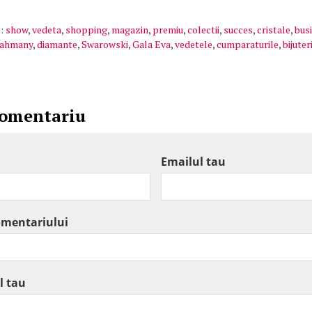
:
show
,
vedeta
,
shopping
,
magazin
,
premiu
,
colectii
,
succes
,
cristale
,
bus
Nahmany
,
diamante
,
Swarowski
,
Gala Eva
,
vedetele
,
cumparaturile
,
bijuter
comentariu
Emailul tau
omentariului
l tau