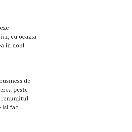
seze
iar, cu ocazia
ea in noul
 business de
cerea peste
e renumitul
isi fac