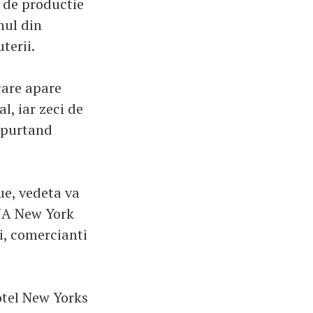
a de productie
nul din
terii.
care apare
l, iar zeci de
 purtand
e, vedeta va
, JA New York
i, comercianti
otel New Yorks