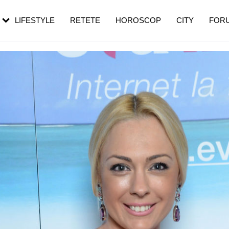
rezești mai des
Cât durează, cum te pregătești și cât
i în vârstă
de dureroasă este investigația
LIFESTYLE
RETETE
HOROSCOP
CITY
FOR