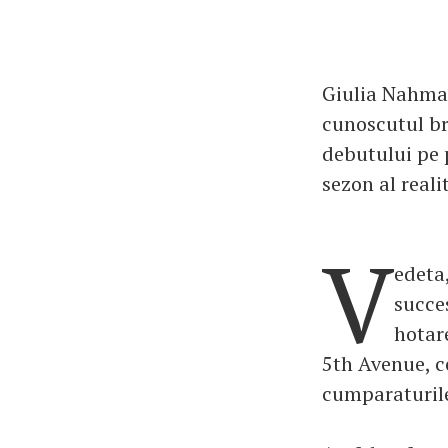
Giulia Nahman
cunoscutul bra
debutului pe p
sezon al real
V
edeta
succes
hotar
5th Avenue, c
cumparaturile