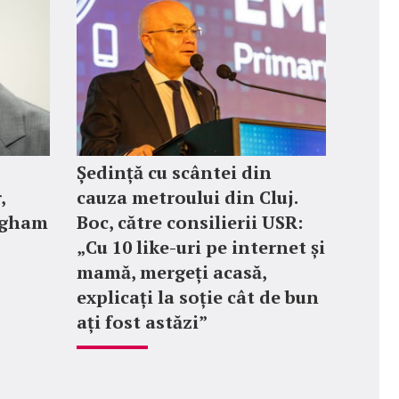
Ședință cu scântei din
,
cauza metroului din Cluj.
ngham
Boc, către consilierii USR:
„Cu 10 like-uri pe internet și
mamă, mergeți acasă,
explicați la soție cât de bun
ați fost astăzi”