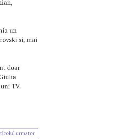
hian,
nia un
rovski si, mai
nt doar
Giulia
uni TV.
ticolul urmator