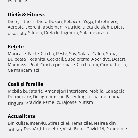
Psihiatrie
Dietă & Fitness
Diete
Fitness
Dieta Dukan
Relaxare
Yoga
Intretinere
,
,
,
,
,
,
Aerobic
Exercitii abdomen
Nutritie
Dieta de slabit
Dieta
,
,
,
,
Silueta
Dieta ketogenica
Sala de acasa
disociata
,
,
,
Reţete
Mancare
Paste
Ciorba
Peste
Sos
Salata
Cafea
Supa
,
,
,
,
,
,
,
,
Dulceata
Tocanita
Cocktail
Supa crema
Aperitive
Desert
,
,
,
,
,
,
Maioneza
Pilaf
Ciorba perisoare
Ciorba pui
Ciorba burta
,
,
,
,
,
Ce mancam azi
Casă şi familie
Mobila bucatarie
Amenajari interioare
Mobila
Canapele
,
,
,
,
Dormitoare
Design interior
Parenting
Jurnal de mama
,
,
,
Gravide
Femei curajoase
Autism
singura
,
,
,
Actualitate
Din culise
Interviu
Stirea zilei
Tema zilei
Iesirea din
,
,
,
,
Despărţiri celebre
Vesti Bune
Covid-19
Pandemie
autism
,
,
,
,