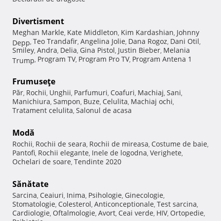
Divertisment
Meghan Markle
Kate Middleton
Kim Kardashian
Johnny
,
,
,
Teo Trandafir
Angelina Jolie
Dana Rogoz
Dani Otil
Depp
,
,
,
,
,
Smiley
Andra
Delia
Gina Pistol
Justin Bieber
Melania
,
,
,
,
,
Program TV
Program Pro TV
Program Antena 1
Trump
,
,
,
Frumuseţe
Păr
Rochii
Unghii
Parfumuri
Coafuri
Machiaj
Sani
,
,
,
,
,
,
,
Manichiura
Sampon
Buze
Celulita
Machiaj ochi
,
,
,
,
,
Tratament celulita
Salonul de acasa
,
Modă
Rochii
Rochii de seara
Rochii de mireasa
Costume de baie
,
,
,
,
Pantofi
Rochii elegante
Inele de logodna
Verighete
,
,
,
,
Ochelari de soare
Tendinte 2020
,
Sănătate
Sarcina
Ceaiuri
Inima
Psihologie
Ginecologie
,
,
,
,
,
Stomatologie
Colesterol
Anticonceptionale
Test sarcina
,
,
,
,
Cardiologie
Oftalmologie
Avort
Ceai verde
HIV
Ortopedie
,
,
,
,
,
,