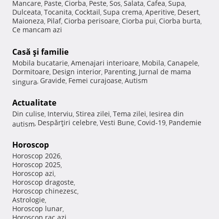
Mancare
Paste
Ciorba
Peste
Sos
Salata
Cafea
Supa
,
,
,
,
,
,
,
,
Dulceata
Tocanita
Cocktail
Supa crema
Aperitive
Desert
,
,
,
,
,
,
Maioneza
Pilaf
Ciorba perisoare
Ciorba pui
Ciorba burta
,
,
,
,
,
Ce mancam azi
Casă şi familie
Mobila bucatarie
Amenajari interioare
Mobila
Canapele
,
,
,
,
Dormitoare
Design interior
Parenting
Jurnal de mama
,
,
,
Gravide
Femei curajoase
Autism
singura
,
,
,
Actualitate
Din culise
Interviu
Stirea zilei
Tema zilei
Iesirea din
,
,
,
,
Despărţiri celebre
Vesti Bune
Covid-19
Pandemie
autism
,
,
,
,
Horoscop
Horoscop 2026
,
Horoscop 2025
,
Horoscop azi
,
Horoscop dragoste
,
Horoscop chinezesc
,
Astrologie
,
Horoscop lunar
,
Horoscop rac azi
,