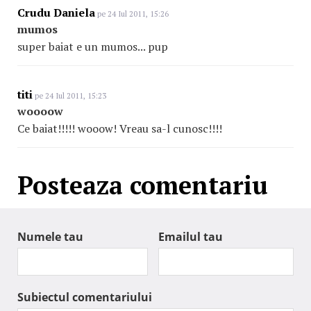
Crudu Daniela
pe 24 Iul 2011, 15:26
mumos
super baiat e un mumos... pup
titi
pe 24 Iul 2011, 15:23
woooow
Ce baiat!!!!! wooow! Vreau sa-l cunosc!!!!
Posteaza comentariu
Numele tau
Emailul tau
Subiectul comentariului