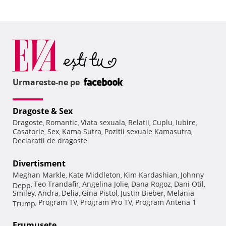
Urmareste-ne pe
Dragoste & Sex
Dragoste
Romantic
Viata sexuala
Relatii
Cuplu
Iubire
,
,
,
,
,
,
Casatorie
Sex
Kama Sutra
Pozitii sexuale Kamasutra
,
,
,
,
Declaratii de dragoste
Divertisment
Meghan Markle
Kate Middleton
Kim Kardashian
Johnny
,
,
,
Teo Trandafir
Angelina Jolie
Dana Rogoz
Dani Otil
Depp
,
,
,
,
,
Smiley
Andra
Delia
Gina Pistol
Justin Bieber
Melania
,
,
,
,
,
Program TV
Program Pro TV
Program Antena 1
Trump
,
,
,
Frumuseţe