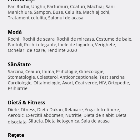
Păr
Rochii
Unghii
Parfumuri
Coafuri
Machiaj
Sani
,
,
,
,
,
,
,
Manichiura
Sampon
Buze
Celulita
Machiaj ochi
,
,
,
,
,
Tratament celulita
Salonul de acasa
,
Modă
Rochii
Rochii de seara
Rochii de mireasa
Costume de baie
,
,
,
,
Pantofi
Rochii elegante
Inele de logodna
Verighete
,
,
,
,
Ochelari de soare
Tendinte 2020
,
Sănătate
Sarcina
Ceaiuri
Inima
Psihologie
Ginecologie
,
,
,
,
,
Stomatologie
Colesterol
Anticonceptionale
Test sarcina
,
,
,
,
Cardiologie
Oftalmologie
Avort
Ceai verde
HIV
Ortopedie
,
,
,
,
,
,
Psihiatrie
Dietă & Fitness
Diete
Fitness
Dieta Dukan
Relaxare
Yoga
Intretinere
,
,
,
,
,
,
Aerobic
Exercitii abdomen
Nutritie
Dieta de slabit
Dieta
,
,
,
,
Silueta
Dieta ketogenica
Sala de acasa
disociata
,
,
,
Reţete