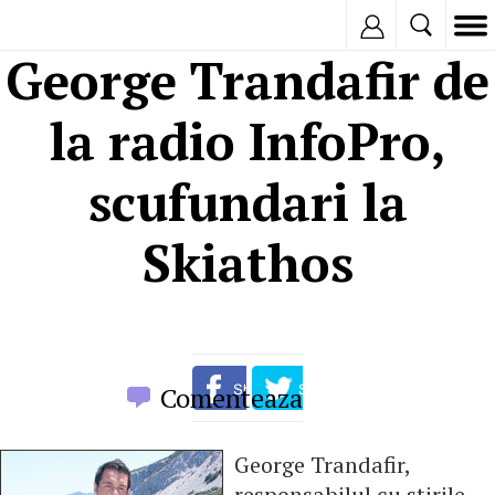
Inregistreaza
George Trandafir de
la radio InfoPro,
scufundari la
Skiathos
Comenteaza
George Trandafir,
responsabilul cu stirile