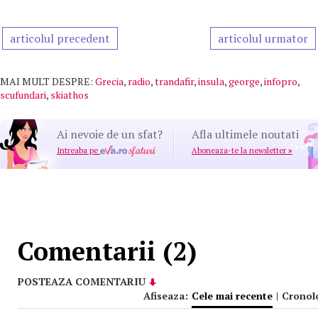
articolul precedent
articolul urmator
MAI MULT DESPRE:
Grecia
,
radio
,
trandafir
,
insula
,
george
,
infopro
,
scufundari
,
skiathos
Ai nevoie de un sfat?
Afla ultimele noutati
Intreaba pe
Aboneaza-te la newsletter
»
Comentarii (2)
POSTEAZA COMENTARIU
Afiseaza:
Cele mai recente
|
Cronol