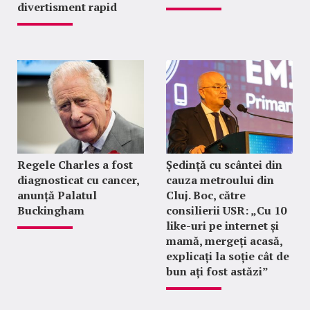
divertisment rapid
Regele Charles a fost
Ședință cu scântei din
diagnosticat cu cancer,
cauza metroului din
anunță Palatul
Cluj. Boc, către
Buckingham
consilierii USR: „Cu 10
like-uri pe internet și
mamă, mergeți acasă,
explicați la soție cât de
bun ați fost astăzi”