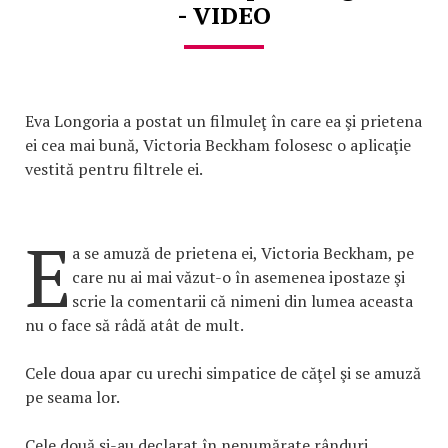
- VIDEO
Eva Longoria a postat un filmuleţ în care ea şi prietena
ei cea mai bună, Victoria Beckham folosesc o aplicaţie
vestită pentru filtrele ei.
E
a se amuză de prietena ei, Victoria Beckham, pe
care nu ai mai văzut-o în asemenea ipostaze şi
scrie la comentarii că nimeni din lumea aceasta
nu o face să râdă atât de mult.
Cele doua apar cu urechi simpatice de căţel şi se amuză
pe seama lor.
Cele două şi-au declarat în nenumărate rânduri