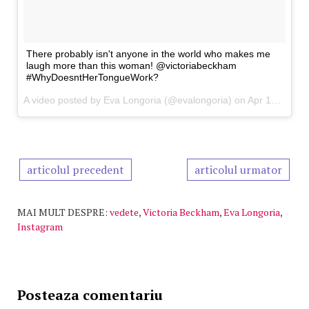
There probably isn't anyone in the world who makes me
laugh more than this woman! @victoriabeckham
#WhyDoesntHerTongueWork?
A video posted by Eva Longoria (@evalongoria) on Apr 15, 2016 at 12:30am PDT
articolul precedent
articolul urmator
MAI MULT DESPRE:
vedete
,
Victoria Beckham
,
Eva Longoria
,
Instagram
Posteaza comentariu