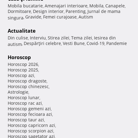
Mobila bucatarie
Amenajari interioare
Mobila
Canapele
,
,
,
,
Dormitoare
Design interior
Parenting
Jurnal de mama
,
,
,
Gravide
Femei curajoase
Autism
singura
,
,
,
Actualitate
Din culise
Interviu
Stirea zilei
Tema zilei
Iesirea din
,
,
,
,
Despărţiri celebre
Vesti Bune
Covid-19
Pandemie
autism
,
,
,
,
Horoscop
Horoscop 2026
,
Horoscop 2025
,
Horoscop azi
,
Horoscop dragoste
,
Horoscop chinezesc
,
Astrologie
,
Horoscop lunar
,
Horoscop rac azi
,
Horoscop gemeni azi
,
Horoscop fecioara azi
,
Horoscop taur azi
,
Horoscop capricorn azi
,
Horoscop scorpion azi
,
Horoscop sagetator azi
,