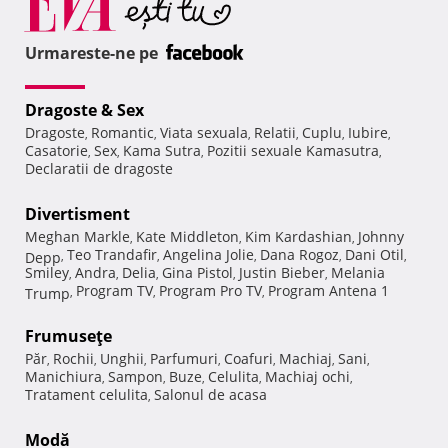
Urmareste-ne pe
Dragoste & Sex
Dragoste
Romantic
Viata sexuala
Relatii
Cuplu
Iubire
,
,
,
,
,
,
Casatorie
Sex
Kama Sutra
Pozitii sexuale Kamasutra
,
,
,
,
Declaratii de dragoste
Divertisment
Meghan Markle
Kate Middleton
Kim Kardashian
Johnny
,
,
,
Teo Trandafir
Angelina Jolie
Dana Rogoz
Dani Otil
Depp
,
,
,
,
,
Smiley
Andra
Delia
Gina Pistol
Justin Bieber
Melania
,
,
,
,
,
Program TV
Program Pro TV
Program Antena 1
Trump
,
,
,
Frumuseţe
Păr
Rochii
Unghii
Parfumuri
Coafuri
Machiaj
Sani
,
,
,
,
,
,
,
Manichiura
Sampon
Buze
Celulita
Machiaj ochi
,
,
,
,
,
Tratament celulita
Salonul de acasa
,
Modă