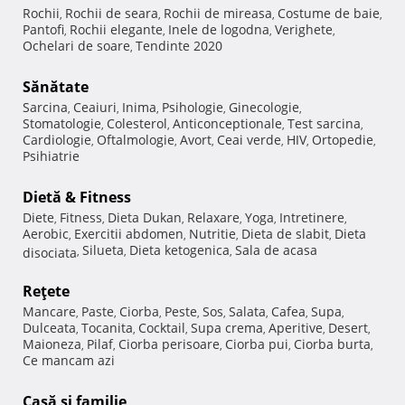
Rochii
Rochii de seara
Rochii de mireasa
Costume de baie
,
,
,
,
Pantofi
Rochii elegante
Inele de logodna
Verighete
,
,
,
,
Ochelari de soare
Tendinte 2020
,
Sănătate
Sarcina
Ceaiuri
Inima
Psihologie
Ginecologie
,
,
,
,
,
Stomatologie
Colesterol
Anticonceptionale
Test sarcina
,
,
,
,
Cardiologie
Oftalmologie
Avort
Ceai verde
HIV
Ortopedie
,
,
,
,
,
,
Psihiatrie
Dietă & Fitness
Diete
Fitness
Dieta Dukan
Relaxare
Yoga
Intretinere
,
,
,
,
,
,
Aerobic
Exercitii abdomen
Nutritie
Dieta de slabit
Dieta
,
,
,
,
Silueta
Dieta ketogenica
Sala de acasa
disociata
,
,
,
Reţete
Mancare
Paste
Ciorba
Peste
Sos
Salata
Cafea
Supa
,
,
,
,
,
,
,
,
Dulceata
Tocanita
Cocktail
Supa crema
Aperitive
Desert
,
,
,
,
,
,
Maioneza
Pilaf
Ciorba perisoare
Ciorba pui
Ciorba burta
,
,
,
,
,
Ce mancam azi
Casă şi familie