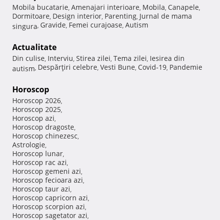
Mobila bucatarie
Amenajari interioare
Mobila
Canapele
,
,
,
,
Dormitoare
Design interior
Parenting
Jurnal de mama
,
,
,
Gravide
Femei curajoase
Autism
singura
,
,
,
Actualitate
Din culise
Interviu
Stirea zilei
Tema zilei
Iesirea din
,
,
,
,
Despărţiri celebre
Vesti Bune
Covid-19
Pandemie
autism
,
,
,
,
Horoscop
Horoscop 2026
,
Horoscop 2025
,
Horoscop azi
,
Horoscop dragoste
,
Horoscop chinezesc
,
Astrologie
,
Horoscop lunar
,
Horoscop rac azi
,
Horoscop gemeni azi
,
Horoscop fecioara azi
,
Horoscop taur azi
,
Horoscop capricorn azi
,
Horoscop scorpion azi
,
Horoscop sagetator azi
,