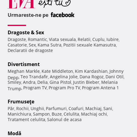
Urmareste-ne pe
Dragoste & Sex
Dragoste
Romantic
Viata sexuala
Relatii
Cuplu
Iubire
,
,
,
,
,
,
Casatorie
Sex
Kama Sutra
Pozitii sexuale Kamasutra
,
,
,
,
Declaratii de dragoste
Divertisment
Meghan Markle
Kate Middleton
Kim Kardashian
Johnny
,
,
,
Teo Trandafir
Angelina Jolie
Dana Rogoz
Dani Otil
Depp
,
,
,
,
,
Smiley
Andra
Delia
Gina Pistol
Justin Bieber
Melania
,
,
,
,
,
Program TV
Program Pro TV
Program Antena 1
Trump
,
,
,
Frumuseţe
Păr
Rochii
Unghii
Parfumuri
Coafuri
Machiaj
Sani
,
,
,
,
,
,
,
Manichiura
Sampon
Buze
Celulita
Machiaj ochi
,
,
,
,
,
Tratament celulita
Salonul de acasa
,
Modă