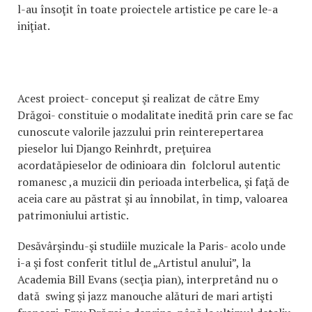
l-au însoţit în toate proiectele artistice pe care le-a
iniţiat.
Acest proiect- conceput şi realizat de către Emy
Drăgoi- constituie o modalitate inedită prin care se fac
cunoscute valorile jazzului prin reinterepertarea
pieselor lui Django Reinhrdt, preţuirea
acordatăpieselor de odinioara din folclorul autentic
romanesc ,a muzicii din perioada interbelica, şi faţă de
aceia care au păstrat şi au înnobilat, în timp, valoarea
patrimoniului artistic.
Desăvârşindu-şi studiile muzicale la Paris- acolo unde
i-a şi fost conferit titlul de „Artistul anului”, la
Academia Bill Evans (secţia pian), interpretând nu o
dată swing şi jazz manouche alături de mari artişti