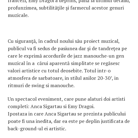
francezi, Emy Drăgoi a deprins, până la ultimul detaliu,
profunzimea, subtilităţile şi farmecul acestor genuri
muzicale.
Cu siguranţă, în cadrul noului său proiect muzical,
publicul va fi sedus de pasiunea dar şi de tandreţea pe
care le exprimă acordurile de jazz manouche-un gen
muzical în a cărui aparentă simplitate se regăsesc
valori artistice cu totul deosebite. Totul intr-o
atmosfera de sarbatoare, in stilul anilor 20-30’, in
ritmuri de swing si manouche.
Un spectacol eveniment, care pune alaturi doi artisti
completi: Anca Sigartau si Emy Dragoi.
Ipostaza in care Anca Sigartau se prezinta publicului
poate fi una inedita, dar ea este pe deplin justificata de
back-ground-ul ei artistic.