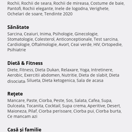
Rochii
Rochii de seara
Rochii de mireasa
Costume de baie
,
,
,
,
Pantofi
Rochii elegante
Inele de logodna
Verighete
,
,
,
,
Ochelari de soare
Tendinte 2020
,
Sănătate
Sarcina
Ceaiuri
Inima
Psihologie
Ginecologie
,
,
,
,
,
Stomatologie
Colesterol
Anticonceptionale
Test sarcina
,
,
,
,
Cardiologie
Oftalmologie
Avort
Ceai verde
HIV
Ortopedie
,
,
,
,
,
,
Psihiatrie
Dietă & Fitness
Diete
Fitness
Dieta Dukan
Relaxare
Yoga
Intretinere
,
,
,
,
,
,
Aerobic
Exercitii abdomen
Nutritie
Dieta de slabit
Dieta
,
,
,
,
Silueta
Dieta ketogenica
Sala de acasa
disociata
,
,
,
Reţete
Mancare
Paste
Ciorba
Peste
Sos
Salata
Cafea
Supa
,
,
,
,
,
,
,
,
Dulceata
Tocanita
Cocktail
Supa crema
Aperitive
Desert
,
,
,
,
,
,
Maioneza
Pilaf
Ciorba perisoare
Ciorba pui
Ciorba burta
,
,
,
,
,
Ce mancam azi
Casă şi familie