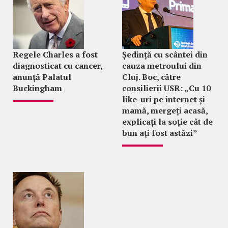
Regele Charles a fost
Ședință cu scântei din
diagnosticat cu cancer,
cauza metroului din
anunță Palatul
Cluj. Boc, către
Buckingham
consilierii USR: „Cu 10
like-uri pe internet și
mamă, mergeți acasă,
explicați la soție cât de
bun ați fost astăzi”