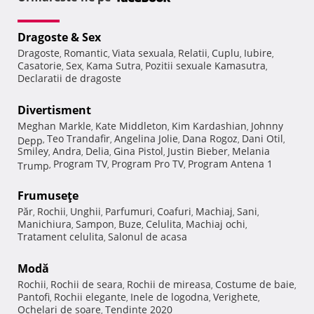
Dragoste & Sex
Dragoste
Romantic
Viata sexuala
Relatii
Cuplu
Iubire
,
,
,
,
,
,
Casatorie
Sex
Kama Sutra
Pozitii sexuale Kamasutra
,
,
,
,
Declaratii de dragoste
Divertisment
Meghan Markle
Kate Middleton
Kim Kardashian
Johnny
,
,
,
Teo Trandafir
Angelina Jolie
Dana Rogoz
Dani Otil
Depp
,
,
,
,
,
Smiley
Andra
Delia
Gina Pistol
Justin Bieber
Melania
,
,
,
,
,
Program TV
Program Pro TV
Program Antena 1
Trump
,
,
,
Frumuseţe
Păr
Rochii
Unghii
Parfumuri
Coafuri
Machiaj
Sani
,
,
,
,
,
,
,
Manichiura
Sampon
Buze
Celulita
Machiaj ochi
,
,
,
,
,
Tratament celulita
Salonul de acasa
,
Modă
Rochii
Rochii de seara
Rochii de mireasa
Costume de baie
,
,
,
,
Pantofi
Rochii elegante
Inele de logodna
Verighete
,
,
,
,
Ochelari de soare
Tendinte 2020
,