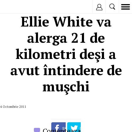
Inregistreaza
Ellie White va
alerga 21 de
kilometri deşi a
avut întindere de
muşchi
4 Octombrie 2011
Comenteaza