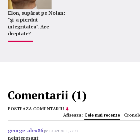
Elon, supărat pe Nolan:
"şi-a pierdut
integritatea". Are
dreptate?
Comentarii (1)
POSTEAZA COMENTARIU
Afiseaza:
Cele mai recente
|
Cronol
george_alex86
pe 10 Oct 2011, 22:27
neinteresant