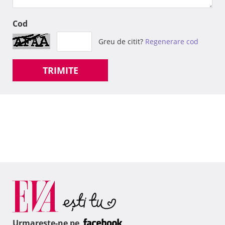
Cod
Greu de citit?
Regenerare cod
TRIMITE
Urmareste-ne pe