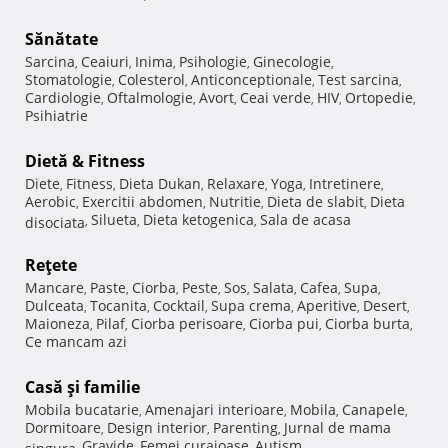
Sănătate
Sarcina
Ceaiuri
Inima
Psihologie
Ginecologie
,
,
,
,
,
Stomatologie
Colesterol
Anticonceptionale
Test sarcina
,
,
,
,
Cardiologie
Oftalmologie
Avort
Ceai verde
HIV
Ortopedie
,
,
,
,
,
,
Psihiatrie
Dietă & Fitness
Diete
Fitness
Dieta Dukan
Relaxare
Yoga
Intretinere
,
,
,
,
,
,
Aerobic
Exercitii abdomen
Nutritie
Dieta de slabit
Dieta
,
,
,
,
Silueta
Dieta ketogenica
Sala de acasa
disociata
,
,
,
Reţete
Mancare
Paste
Ciorba
Peste
Sos
Salata
Cafea
Supa
,
,
,
,
,
,
,
,
Dulceata
Tocanita
Cocktail
Supa crema
Aperitive
Desert
,
,
,
,
,
,
Maioneza
Pilaf
Ciorba perisoare
Ciorba pui
Ciorba burta
,
,
,
,
,
Ce mancam azi
Casă şi familie
Mobila bucatarie
Amenajari interioare
Mobila
Canapele
,
,
,
,
Dormitoare
Design interior
Parenting
Jurnal de mama
,
,
,
Gravide
Femei curajoase
Autism
singura
,
,
,