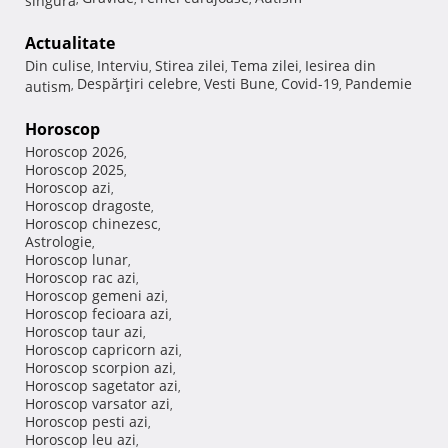
Actualitate
Din culise
Interviu
Stirea zilei
Tema zilei
Iesirea din
,
,
,
,
Despărţiri celebre
Vesti Bune
Covid-19
Pandemie
autism
,
,
,
,
Horoscop
Horoscop 2026
,
Horoscop 2025
,
Horoscop azi
,
Horoscop dragoste
,
Horoscop chinezesc
,
Astrologie
,
Horoscop lunar
,
Horoscop rac azi
,
Horoscop gemeni azi
,
Horoscop fecioara azi
,
Horoscop taur azi
,
Horoscop capricorn azi
,
Horoscop scorpion azi
,
Horoscop sagetator azi
,
Horoscop varsator azi
,
Horoscop pesti azi
,
Horoscop leu azi
,