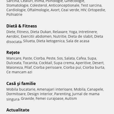
Sarcina
Ceaiuri
Inima
Psihologie
Ginecologie
,
,
,
,
,
Stomatologie
Colesterol
Anticonceptionale
Test sarcina
,
,
,
,
Cardiologie
Oftalmologie
Avort
Ceai verde
HIV
Ortopedie
,
,
,
,
,
,
Psihiatrie
Dietă & Fitness
Diete
Fitness
Dieta Dukan
Relaxare
Yoga
Intretinere
,
,
,
,
,
,
Aerobic
Exercitii abdomen
Nutritie
Dieta de slabit
Dieta
,
,
,
,
Silueta
Dieta ketogenica
Sala de acasa
disociata
,
,
,
Reţete
Mancare
Paste
Ciorba
Peste
Sos
Salata
Cafea
Supa
,
,
,
,
,
,
,
,
Dulceata
Tocanita
Cocktail
Supa crema
Aperitive
Desert
,
,
,
,
,
,
Maioneza
Pilaf
Ciorba perisoare
Ciorba pui
Ciorba burta
,
,
,
,
,
Ce mancam azi
Casă şi familie
Mobila bucatarie
Amenajari interioare
Mobila
Canapele
,
,
,
,
Dormitoare
Design interior
Parenting
Jurnal de mama
,
,
,
Gravide
Femei curajoase
Autism
singura
,
,
,
Actualitate