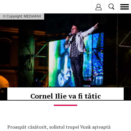
Inregistreaza
© Copyright: MEDIAFAX
Cornel Ilie va fi tătic
Proaspăt căsătorit, solistul trupei Vunk așteaptă