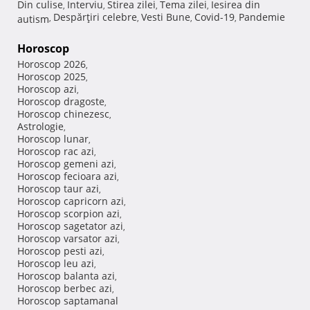
Din culise
Interviu
Stirea zilei
Tema zilei
Iesirea din
,
,
,
,
Despărţiri celebre
Vesti Bune
Covid-19
Pandemie
autism
,
,
,
,
Horoscop
Horoscop 2026
,
Horoscop 2025
,
Horoscop azi
,
Horoscop dragoste
,
Horoscop chinezesc
,
Astrologie
,
Horoscop lunar
,
Horoscop rac azi
,
Horoscop gemeni azi
,
Horoscop fecioara azi
,
Horoscop taur azi
,
Horoscop capricorn azi
,
Horoscop scorpion azi
,
Horoscop sagetator azi
,
Horoscop varsator azi
,
Horoscop pesti azi
,
Horoscop leu azi
,
Horoscop balanta azi
,
Horoscop berbec azi
,
Horoscop saptamanal