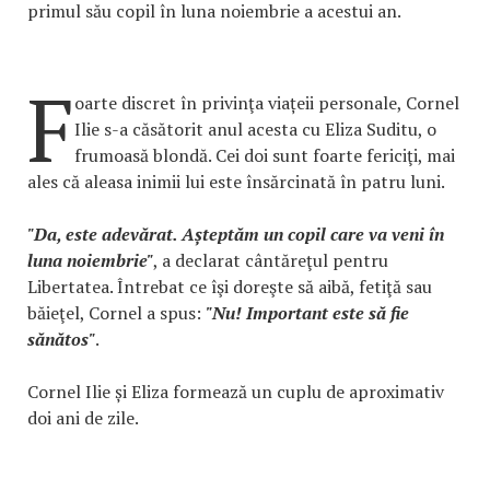
primul său copil în luna noiembrie a acestui an.
F
oarte discret în privinţa viațeii personale, Cornel
Ilie s-a căsătorit anul acesta cu Eliza Suditu, o
frumoasă blondă. Cei doi sunt foarte fericiţi, mai
ales că aleasa inimii lui este însărcinată în patru luni.
"Da, este adevărat. Așteptăm un copil care va veni în
luna noiembrie"
, a declarat cântăreţul pentru
Libertatea. Întrebat ce îşi doreşte să aibă, fetiţă sau
băieţel, Cornel a spus:
"Nu! Important este să fie
sănătos"
.
Cornel Ilie și Eliza formează un cuplu de aproximativ
doi ani de zile.