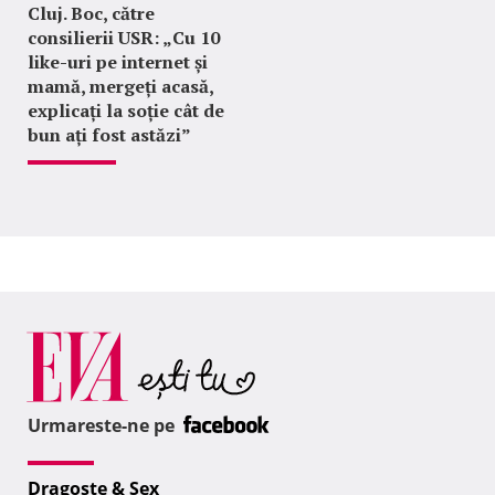
Cluj. Boc, către
consilierii USR: „Cu 10
like-uri pe internet și
mamă, mergeți acasă,
explicați la soție cât de
bun ați fost astăzi”
Urmareste-ne pe
Dragoste & Sex