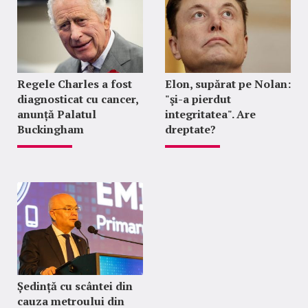
Regele Charles a fost
Elon, supărat pe Nolan:
diagnosticat cu cancer,
"şi-a pierdut
anunță Palatul
integritatea". Are
Buckingham
dreptate?
Ședință cu scântei din
cauza metroului din