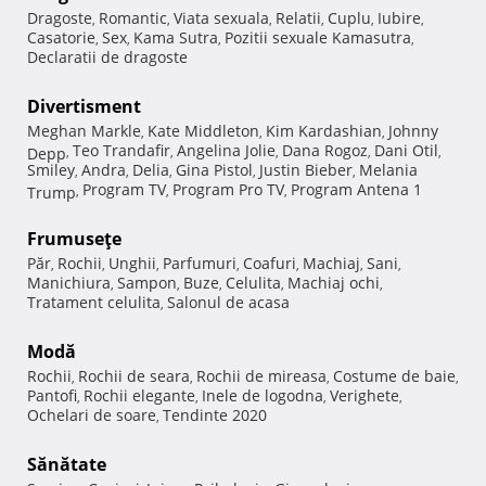
Dragoste
Romantic
Viata sexuala
Relatii
Cuplu
Iubire
,
,
,
,
,
,
Casatorie
Sex
Kama Sutra
Pozitii sexuale Kamasutra
,
,
,
,
Declaratii de dragoste
Divertisment
Meghan Markle
Kate Middleton
Kim Kardashian
Johnny
,
,
,
Teo Trandafir
Angelina Jolie
Dana Rogoz
Dani Otil
Depp
,
,
,
,
,
Smiley
Andra
Delia
Gina Pistol
Justin Bieber
Melania
,
,
,
,
,
Program TV
Program Pro TV
Program Antena 1
Trump
,
,
,
Frumuseţe
Păr
Rochii
Unghii
Parfumuri
Coafuri
Machiaj
Sani
,
,
,
,
,
,
,
Manichiura
Sampon
Buze
Celulita
Machiaj ochi
,
,
,
,
,
Tratament celulita
Salonul de acasa
,
Modă
Rochii
Rochii de seara
Rochii de mireasa
Costume de baie
,
,
,
,
Pantofi
Rochii elegante
Inele de logodna
Verighete
,
,
,
,
Ochelari de soare
Tendinte 2020
,
Sănătate