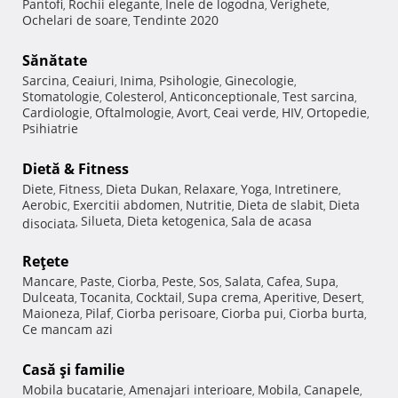
Pantofi
Rochii elegante
Inele de logodna
Verighete
,
,
,
,
Ochelari de soare
Tendinte 2020
,
Sănătate
Sarcina
Ceaiuri
Inima
Psihologie
Ginecologie
,
,
,
,
,
Stomatologie
Colesterol
Anticonceptionale
Test sarcina
,
,
,
,
Cardiologie
Oftalmologie
Avort
Ceai verde
HIV
Ortopedie
,
,
,
,
,
,
Psihiatrie
Dietă & Fitness
Diete
Fitness
Dieta Dukan
Relaxare
Yoga
Intretinere
,
,
,
,
,
,
Aerobic
Exercitii abdomen
Nutritie
Dieta de slabit
Dieta
,
,
,
,
Silueta
Dieta ketogenica
Sala de acasa
disociata
,
,
,
Reţete
Mancare
Paste
Ciorba
Peste
Sos
Salata
Cafea
Supa
,
,
,
,
,
,
,
,
Dulceata
Tocanita
Cocktail
Supa crema
Aperitive
Desert
,
,
,
,
,
,
Maioneza
Pilaf
Ciorba perisoare
Ciorba pui
Ciorba burta
,
,
,
,
,
Ce mancam azi
Casă şi familie
Mobila bucatarie
Amenajari interioare
Mobila
Canapele
,
,
,
,