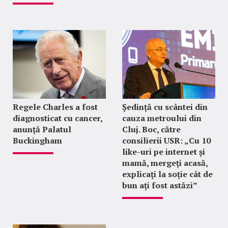
Regele Charles a fost
Ședință cu scântei din
diagnosticat cu cancer,
cauza metroului din
anunță Palatul
Cluj. Boc, către
Buckingham
consilierii USR: „Cu 10
like-uri pe internet și
mamă, mergeți acasă,
explicați la soție cât de
bun ați fost astăzi”