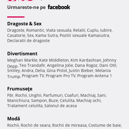
Urmareste-ne pe
Dragoste & Sex
Dragoste
Romantic
Viata sexuala
Relatii
Cuplu
Iubire
,
,
,
,
,
,
Casatorie
Sex
Kama Sutra
Pozitii sexuale Kamasutra
,
,
,
,
Declaratii de dragoste
Divertisment
Meghan Markle
Kate Middleton
Kim Kardashian
Johnny
,
,
,
Teo Trandafir
Angelina Jolie
Dana Rogoz
Dani Otil
Depp
,
,
,
,
,
Smiley
Andra
Delia
Gina Pistol
Justin Bieber
Melania
,
,
,
,
,
Program TV
Program Pro TV
Program Antena 1
Trump
,
,
,
Frumuseţe
Păr
Rochii
Unghii
Parfumuri
Coafuri
Machiaj
Sani
,
,
,
,
,
,
,
Manichiura
Sampon
Buze
Celulita
Machiaj ochi
,
,
,
,
,
Tratament celulita
Salonul de acasa
,
Modă
Rochii
Rochii de seara
Rochii de mireasa
Costume de baie
,
,
,
,