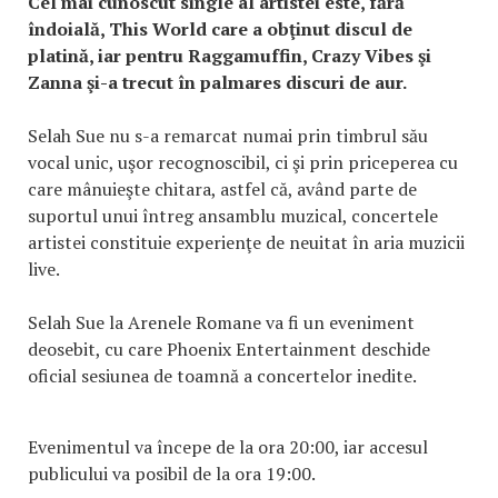
Cel mai cunoscut single al artistei este, fără
îndoială, This World care a obţinut discul de
platină, iar pentru Raggamuffin, Crazy Vibes şi
Zanna şi-a trecut în palmares discuri de aur.
Selah Sue nu s-a remarcat numai prin timbrul său
vocal unic, uşor recognoscibil, ci şi prin priceperea cu
care mânuieşte chitara, astfel că, având parte de
suportul unui întreg ansamblu muzical, concertele
artistei constituie experienţe de neuitat în aria muzicii
live.
Selah Sue la Arenele Romane va fi un eveniment
deosebit, cu care Phoenix Entertainment deschide
oficial sesiunea de toamnă a concertelor inedite.
Evenimentul va începe de la ora 20:00, iar accesul
publicului va posibil de la ora 19:00.