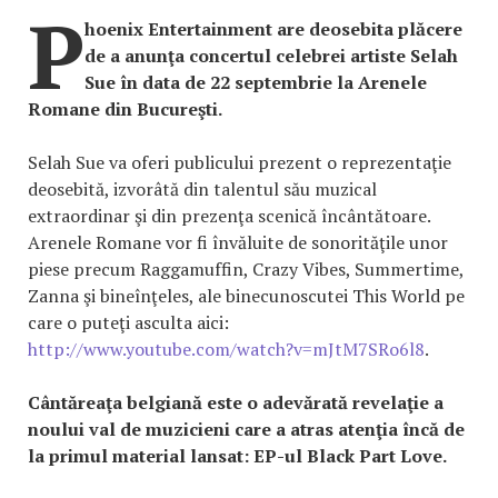
P
hoenix Entertainment are deosebita plăcere
de a anunţa concertul celebrei artiste Selah
Sue în data de 22 septembrie la Arenele
Romane din Bucureşti.
Selah Sue va oferi publicului prezent o reprezentaţie
deosebită, izvorâtă din talentul său muzical
extraordinar şi din prezenţa scenică încântătoare.
Arenele Romane vor fi învăluite de sonorităţile unor
piese precum Raggamuffin, Crazy Vibes, Summertime,
Zanna şi bineînţeles, ale binecunoscutei This World pe
care o puteţi asculta aici:
http://www.youtube.com/watch?v=mJtM7SRo6l8
.
Cântăreaţa belgiană este o adevărată revelaţie a
noului val de muzicieni care a atras atenţia încă de
la primul material lansat: EP-ul Black Part Love.