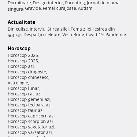
Dormitoare
Design interior
Parenting
Jurnal de mama
,
,
,
Gravide
Femei curajoase
Autism
singura
,
,
,
Actualitate
Din culise
Interviu
Stirea zilei
Tema zilei
Iesirea din
,
,
,
,
Despărţiri celebre
Vesti Bune
Covid-19
Pandemie
autism
,
,
,
,
Horoscop
Horoscop 2026
,
Horoscop 2025
,
Horoscop azi
,
Horoscop dragoste
,
Horoscop chinezesc
,
Astrologie
,
Horoscop lunar
,
Horoscop rac azi
,
Horoscop gemeni azi
,
Horoscop fecioara azi
,
Horoscop taur azi
,
Horoscop capricorn azi
,
Horoscop scorpion azi
,
Horoscop sagetator azi
,
Horoscop varsator azi
,