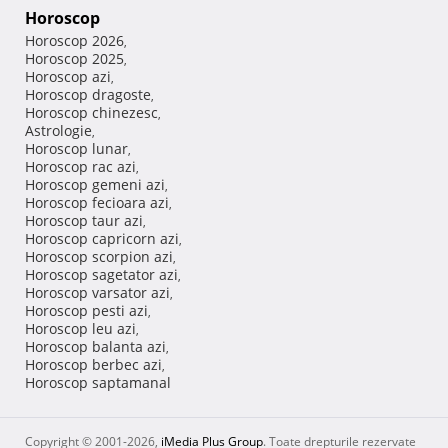
Horoscop
Horoscop 2026
,
Horoscop 2025
,
Horoscop azi
,
Horoscop dragoste
,
Horoscop chinezesc
,
Astrologie
,
Horoscop lunar
,
Horoscop rac azi
,
Horoscop gemeni azi
,
Horoscop fecioara azi
,
Horoscop taur azi
,
Horoscop capricorn azi
,
Horoscop scorpion azi
,
Horoscop sagetator azi
,
Horoscop varsator azi
,
Horoscop pesti azi
,
Horoscop leu azi
,
Horoscop balanta azi
,
Horoscop berbec azi
,
Horoscop saptamanal
Copyright © 2001-2026,
iMedia Plus Group
. Toate drepturile rezervate