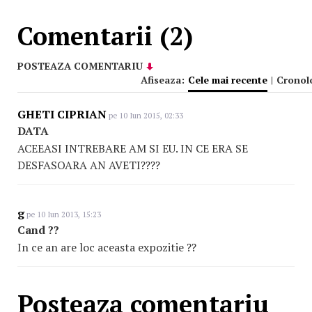
Comentarii (2)
POSTEAZA COMENTARIU
Afiseaza:
Cele mai recente
|
Cronol
GHETI CIPRIAN
pe 10 Iun 2015, 02:33
DATA
ACEEASI INTREBARE AM SI EU. IN CE ERA SE
DESFASOARA AN AVETI????
g
pe 10 Iun 2013, 15:23
Cand ??
In ce an are loc aceasta expozitie ??
Posteaza comentariu