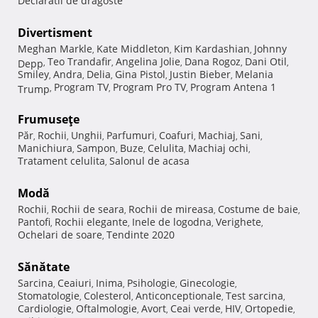
Declaratii de dragoste
Divertisment
Meghan Markle
Kate Middleton
Kim Kardashian
Johnny
,
,
,
Teo Trandafir
Angelina Jolie
Dana Rogoz
Dani Otil
Depp
,
,
,
,
,
Smiley
Andra
Delia
Gina Pistol
Justin Bieber
Melania
,
,
,
,
,
Program TV
Program Pro TV
Program Antena 1
Trump
,
,
,
Frumuseţe
Păr
Rochii
Unghii
Parfumuri
Coafuri
Machiaj
Sani
,
,
,
,
,
,
,
Manichiura
Sampon
Buze
Celulita
Machiaj ochi
,
,
,
,
,
Tratament celulita
Salonul de acasa
,
Modă
Rochii
Rochii de seara
Rochii de mireasa
Costume de baie
,
,
,
,
Pantofi
Rochii elegante
Inele de logodna
Verighete
,
,
,
,
Ochelari de soare
Tendinte 2020
,
Sănătate
Sarcina
Ceaiuri
Inima
Psihologie
Ginecologie
,
,
,
,
,
Stomatologie
Colesterol
Anticonceptionale
Test sarcina
,
,
,
,
Cardiologie
Oftalmologie
Avort
Ceai verde
HIV
Ortopedie
,
,
,
,
,
,