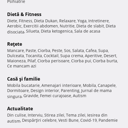
Psihiatrie
Dietă & Fitness
Diete
Fitness
Dieta Dukan
Relaxare
Yoga
Intretinere
,
,
,
,
,
,
Aerobic
Exercitii abdomen
Nutritie
Dieta de slabit
Dieta
,
,
,
,
Silueta
Dieta ketogenica
Sala de acasa
disociata
,
,
,
Reţete
Mancare
Paste
Ciorba
Peste
Sos
Salata
Cafea
Supa
,
,
,
,
,
,
,
,
Dulceata
Tocanita
Cocktail
Supa crema
Aperitive
Desert
,
,
,
,
,
,
Maioneza
Pilaf
Ciorba perisoare
Ciorba pui
Ciorba burta
,
,
,
,
,
Ce mancam azi
Casă şi familie
Mobila bucatarie
Amenajari interioare
Mobila
Canapele
,
,
,
,
Dormitoare
Design interior
Parenting
Jurnal de mama
,
,
,
Gravide
Femei curajoase
Autism
singura
,
,
,
Actualitate
Din culise
Interviu
Stirea zilei
Tema zilei
Iesirea din
,
,
,
,
Despărţiri celebre
Vesti Bune
Covid-19
Pandemie
autism
,
,
,
,