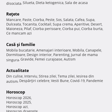
Silueta
Dieta ketogenica
Sala de acasa
disociata
,
,
,
Reţete
Mancare
Paste
Ciorba
Peste
Sos
Salata
Cafea
Supa
,
,
,
,
,
,
,
,
Dulceata
Tocanita
Cocktail
Supa crema
Aperitive
Desert
,
,
,
,
,
,
Maioneza
Pilaf
Ciorba perisoare
Ciorba pui
Ciorba burta
,
,
,
,
,
Ce mancam azi
Casă şi familie
Mobila bucatarie
Amenajari interioare
Mobila
Canapele
,
,
,
,
Dormitoare
Design interior
Parenting
Jurnal de mama
,
,
,
Gravide
Femei curajoase
Autism
singura
,
,
,
Actualitate
Din culise
Interviu
Stirea zilei
Tema zilei
Iesirea din
,
,
,
,
Despărţiri celebre
Vesti Bune
Covid-19
Pandemie
autism
,
,
,
,
Horoscop
Horoscop 2026
,
Horoscop 2025
,
Horoscop azi
,
Horoscop dragoste
,