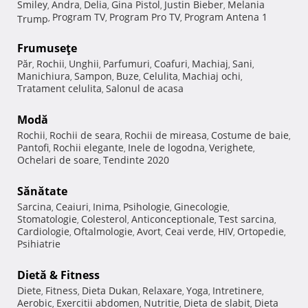
Smiley
Andra
Delia
Gina Pistol
Justin Bieber
Melania
,
,
,
,
,
Program TV
Program Pro TV
Program Antena 1
Trump
,
,
,
Frumuseţe
Păr
Rochii
Unghii
Parfumuri
Coafuri
Machiaj
Sani
,
,
,
,
,
,
,
Manichiura
Sampon
Buze
Celulita
Machiaj ochi
,
,
,
,
,
Tratament celulita
Salonul de acasa
,
Modă
Rochii
Rochii de seara
Rochii de mireasa
Costume de baie
,
,
,
,
Pantofi
Rochii elegante
Inele de logodna
Verighete
,
,
,
,
Ochelari de soare
Tendinte 2020
,
Sănătate
Sarcina
Ceaiuri
Inima
Psihologie
Ginecologie
,
,
,
,
,
Stomatologie
Colesterol
Anticonceptionale
Test sarcina
,
,
,
,
Cardiologie
Oftalmologie
Avort
Ceai verde
HIV
Ortopedie
,
,
,
,
,
,
Psihiatrie
Dietă & Fitness
Diete
Fitness
Dieta Dukan
Relaxare
Yoga
Intretinere
,
,
,
,
,
,
Aerobic
Exercitii abdomen
Nutritie
Dieta de slabit
Dieta
,
,
,
,