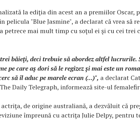
alizată la ediţia din acest an a premiilor Oscar, 
in pelicula "Blue Jasmine", a declarat că vrea să r
 petrece mai mult timp cu soţul ei şi cu cei trei co
trei băieţi, deci trebuie să abordez altfel lucrurile.
lme pe care aş dori să le regizez şi mai este un rom
cerc să îl aduc pe marele ecran (...)",
a declarat Ca
 The Daily Telegraph, informează site-ul femalefir
ctriţa, de origine australiană, a dezvăluit că pr
eviziune împreună cu actriţa Julie Delpy, pentru t