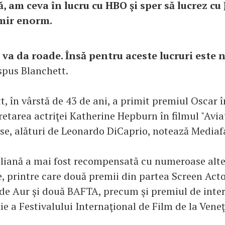
 am ceva în lucru cu HBO şi sper să lucrez cu J
mir enorm.
 va da roade. Însă pentru aceste lucruri este 
 spus Blanchett.
, în vârstă de 43 de ani, a primit premiul Oscar î
etarea actriţei Katherine Hepburn în filmul "Avia
se, alături de Leonardo DiCaprio, notează Mediaf
aliană a mai fost recompensată cu numeroase alte 
e, printre care două premii din partea Screen Acto
de Aur şi două BAFTA, precum şi premiul de inter
ie a Festivalului Internaţional de Film de la Veneţ