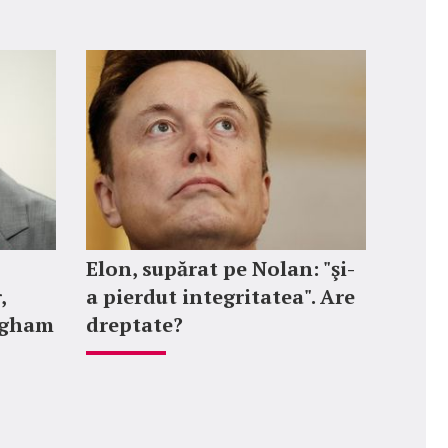
Elon, supărat pe Nolan: "şi-
,
a pierdut integritatea". Are
ngham
dreptate?