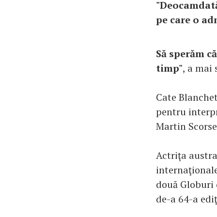
"Deocamdată,
pe care o ad
Să sperăm că
timp"
, a mai
Cate Blanchett
pentru interpr
Martin Scorse
Actriţa austr
internaţional
două Globuri 
de-a 64-a ediţ