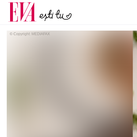
și 60 de ani. De ce te t
Carieră
pe măsură ce înaintez
Actualitate
© Copyright: MEDIAFAX