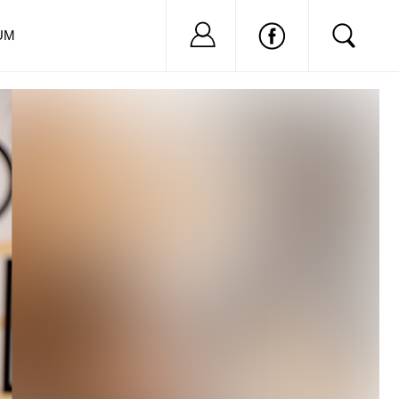
Nu ai cont?
Inregistreaza-
UM