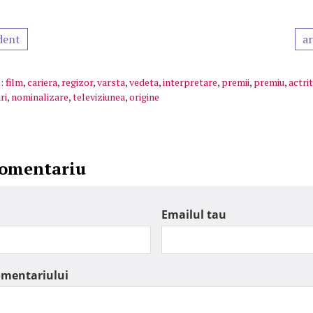
dent
ar
:
film
,
cariera
,
regizor
,
varsta
,
vedeta
,
interpretare
,
premii
,
premiu
,
actri
ri
,
nominalizare
,
televiziunea
,
origine
comentariu
Emailul tau
omentariului