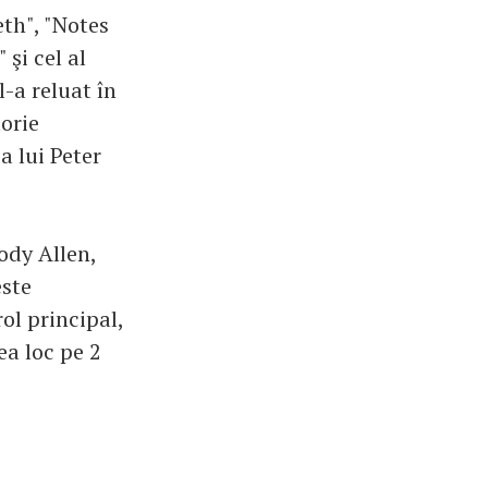
eth", "Notes
şi cel al
l-a reluat în
torie
a lui Peter
ody Allen,
este
ol principal,
ea loc pe 2