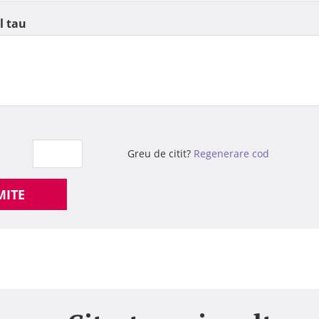
l tau
Greu de citit?
Regenerare cod
MITE