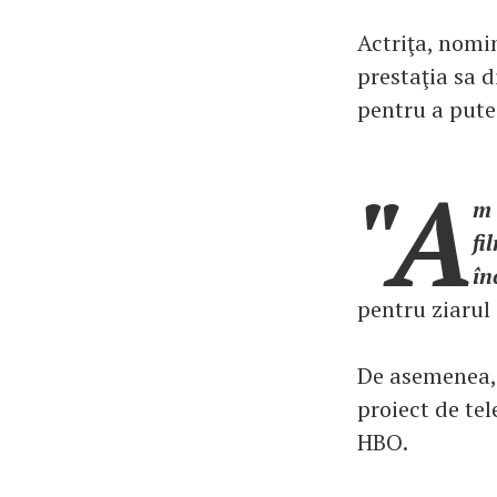
Actriţa, nomin
prestaţia sa d
pentru a putea
"A
m 
fi
în
pentru ziarul
De asemenea, a
proiect de tel
HBO.