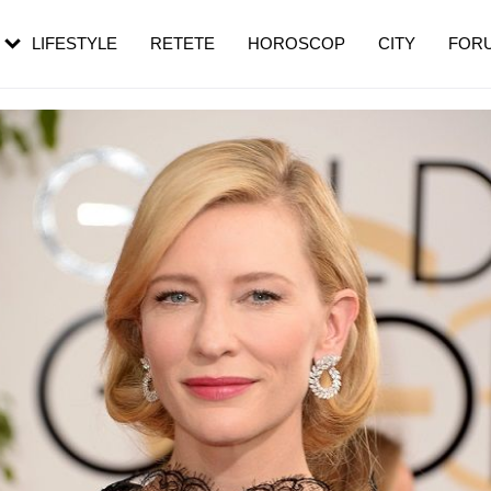
rezești mai des
Cât durează, cum te pregătești și cât
i în vârstă
de dureroasă este investigația
LIFESTYLE
RETETE
HOROSCOP
CITY
FOR