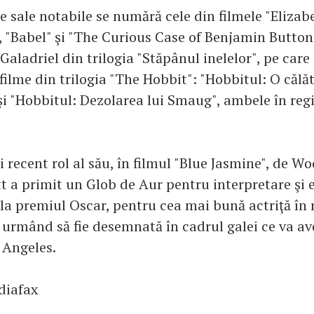
le sale notabile se numără cele din filmele "Elizab
 "Babel" şi "The Curious Case of Benjamin Button" 
r Galadriel din trilogia "Stăpânul inelelor", pe care 
ilme din trilogia "The Hobbit": "Hobbitul: O călă
şi "Hobbitul: Dezolarea lui Smaug", ambele în regi
 recent rol al său, în filmul "Blue Jasmine", de Wo
t a primit un Glob de Aur pentru interpretare şi 
la premiul Oscar, pentru cea mai bună actriţă în r
 urmând să fie desemnată în cadrul galei ce va av
 Angeles.
diafax