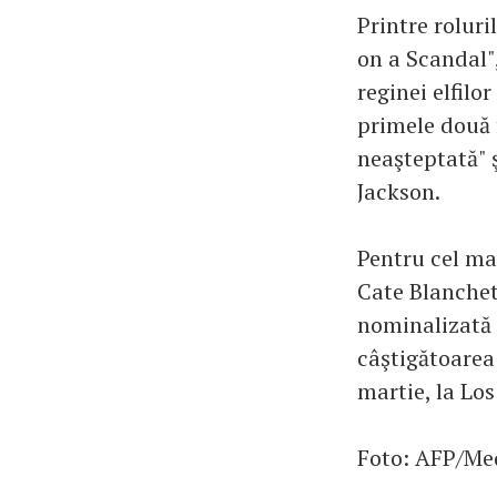
Printre roluri
on a Scandal",
reginei elfilo
primele două f
neaşteptată" 
Jackson.
Pentru cel mai
Cate Blanchet
nominalizată 
câştigătoarea
martie, la Los
Foto: AFP/Me