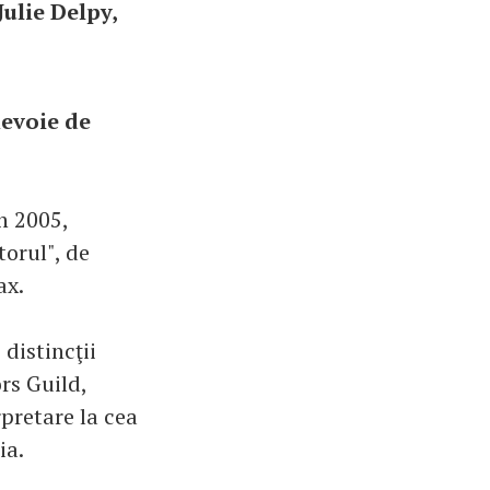
ulie Delpy,
nevoie de
n 2005,
torul", de
ax.
distincţii
rs Guild,
pretare la cea
ia.