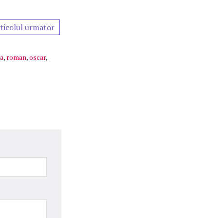
ticolul urmator
ta
,
roman
,
oscar
,