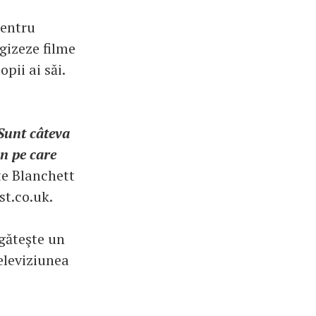
pentru
egizeze filme
pii ai săi.
 Sunt câteva
an pe care
te Blanchett
st.co.uk.
egăteşte un
eleviziunea