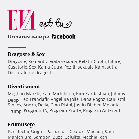
Urmareste-ne pe
Dragoste & Sex
Dragoste
Romantic
Viata sexuala
Relatii
Cuplu
Iubire
,
,
,
,
,
,
Casatorie
Sex
Kama Sutra
Pozitii sexuale Kamasutra
,
,
,
,
Declaratii de dragoste
Divertisment
Meghan Markle
Kate Middleton
Kim Kardashian
Johnny
,
,
,
Teo Trandafir
Angelina Jolie
Dana Rogoz
Dani Otil
Depp
,
,
,
,
,
Smiley
Andra
Delia
Gina Pistol
Justin Bieber
Melania
,
,
,
,
,
Program TV
Program Pro TV
Program Antena 1
Trump
,
,
,
Frumuseţe
Păr
Rochii
Unghii
Parfumuri
Coafuri
Machiaj
Sani
,
,
,
,
,
,
,
Manichiura
Sampon
Buze
Celulita
Machiaj ochi
,
,
,
,
,