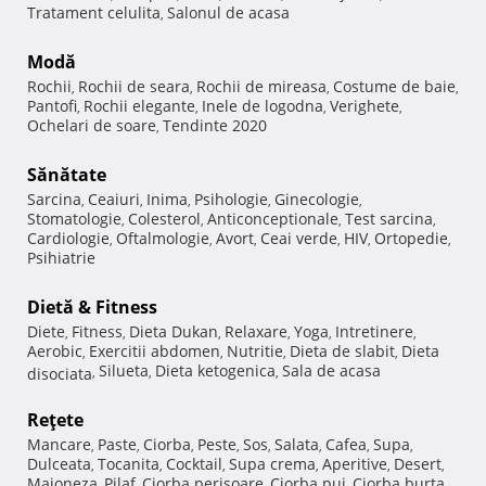
Tratament celulita
Salonul de acasa
,
Modă
Rochii
Rochii de seara
Rochii de mireasa
Costume de baie
,
,
,
,
Pantofi
Rochii elegante
Inele de logodna
Verighete
,
,
,
,
Ochelari de soare
Tendinte 2020
,
Sănătate
Sarcina
Ceaiuri
Inima
Psihologie
Ginecologie
,
,
,
,
,
Stomatologie
Colesterol
Anticonceptionale
Test sarcina
,
,
,
,
Cardiologie
Oftalmologie
Avort
Ceai verde
HIV
Ortopedie
,
,
,
,
,
,
Psihiatrie
Dietă & Fitness
Diete
Fitness
Dieta Dukan
Relaxare
Yoga
Intretinere
,
,
,
,
,
,
Aerobic
Exercitii abdomen
Nutritie
Dieta de slabit
Dieta
,
,
,
,
Silueta
Dieta ketogenica
Sala de acasa
disociata
,
,
,
Reţete
Mancare
Paste
Ciorba
Peste
Sos
Salata
Cafea
Supa
,
,
,
,
,
,
,
,
Dulceata
Tocanita
Cocktail
Supa crema
Aperitive
Desert
,
,
,
,
,
,
Maioneza
Pilaf
Ciorba perisoare
Ciorba pui
Ciorba burta
,
,
,
,
,