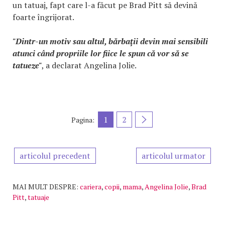
un tatuaj, fapt care l-a făcut pe Brad Pitt să devină
foarte îngrijorat.
"Dintr-un motiv sau altul, bărbaţii devin mai sensibili
atunci când propriile lor fiice le spun că vor să se
tatueze"
, a declarat Angelina Jolie.
1
2
Pagina:
articolul precedent
articolul urmator
MAI MULT DESPRE:
cariera
,
copii
,
mama
,
Angelina Jolie
,
Brad
Pitt
,
tatuaje