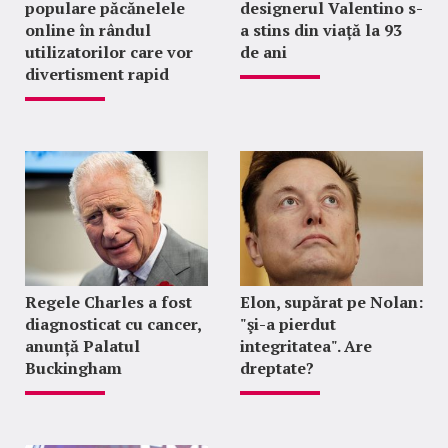
populare păcănelele
designerul Valentino s-
online în rândul
a stins din viață la 93
utilizatorilor care vor
de ani
divertisment rapid
Regele Charles a fost
Elon, supărat pe Nolan:
diagnosticat cu cancer,
"şi-a pierdut
anunță Palatul
integritatea". Are
Buckingham
dreptate?