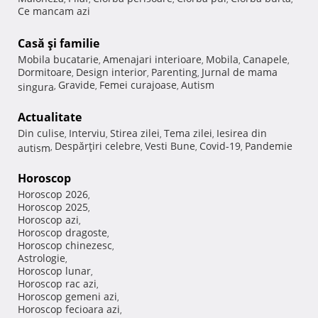
Ce mancam azi
Casă şi familie
Mobila bucatarie
Amenajari interioare
Mobila
Canapele
,
,
,
,
Dormitoare
Design interior
Parenting
Jurnal de mama
,
,
,
Gravide
Femei curajoase
Autism
singura
,
,
,
Actualitate
Din culise
Interviu
Stirea zilei
Tema zilei
Iesirea din
,
,
,
,
Despărţiri celebre
Vesti Bune
Covid-19
Pandemie
autism
,
,
,
,
Horoscop
Horoscop 2026
,
Horoscop 2025
,
Horoscop azi
,
Horoscop dragoste
,
Horoscop chinezesc
,
Astrologie
,
Horoscop lunar
,
Horoscop rac azi
,
Horoscop gemeni azi
,
Horoscop fecioara azi
,