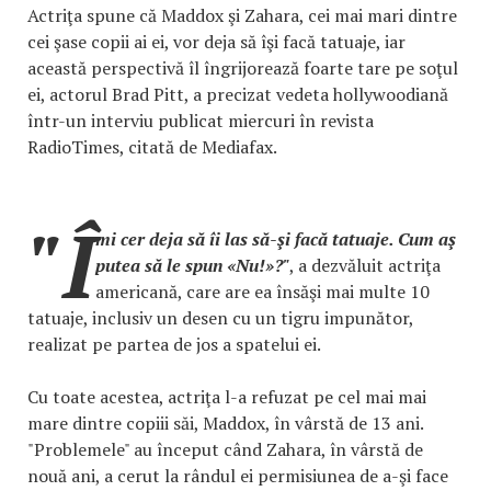
Actriţa spune că Maddox şi Zahara, cei mai mari dintre
cei şase copii ai ei, vor deja să îşi facă tatuaje, iar
această perspectivă îl îngrijorează foarte tare pe soţul
ei, actorul Brad Pitt, a precizat vedeta hollywoodiană
într-un interviu publicat miercuri în revista
RadioTimes, citată de Mediafax.
"Î
mi cer deja să îi las să-şi facă tatuaje. Cum aş
putea să le spun «Nu!»?"
, a dezvăluit actriţa
americană, care are ea însăşi mai multe 10
tatuaje, inclusiv un desen cu un tigru impunător,
realizat pe partea de jos a spatelui ei.
Cu toate acestea, actriţa l-a refuzat pe cel mai mai
mare dintre copiii săi, Maddox, în vârstă de 13 ani.
"Problemele" au început când Zahara, în vârstă de
nouă ani, a cerut la rândul ei permisiunea de a-şi face