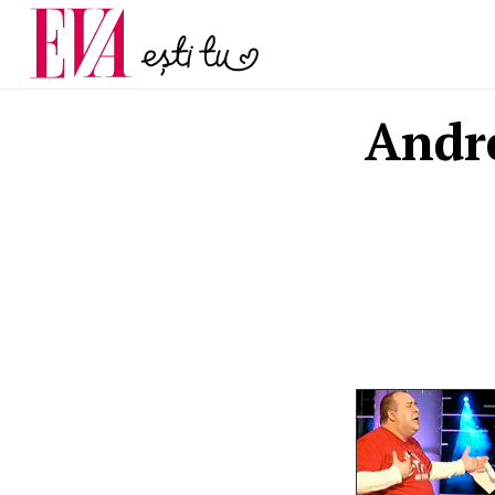
și 60 de ani. De ce te t
Carieră
pe măsură ce înaintez
Actualitate
Andre