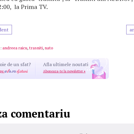
2:00, la Prima TV.
dent
ar
:
andreea raicu
,
trasniti
,
nato
oie de un sfat?
Afla ultimele noutati
 pe
Aboneaza-te la newsletter
»
za comentariu