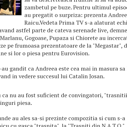
zambetul pe buze. Pentru ultimul episo
au pregatit o surpriza: prezenta Andree
Raicu.Vedeta Prima TV s-a alaturat ech
 avand astfel parte de cateva serenade live, demn
Marlanu, Gogoase, Pupaza si Chiorete au incercat
ze pe frumoasa prezentatoare de la "Megastar", d
e si lor o piesa pentru Eurovision.
-au gandit ca Andreea este cea mai in masura sa 
and in vedere succesul lui Catalin Josan.
 ca nu au fost suficient de convingatori, "trasniti
singuri piesa.
 unde au ales sa-si prezinte compozitia si cum s-a
cu cu gasca "trasnita", la "Trasniti din N.A.T.O.", 