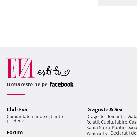
Urmareste-ne pe
Club Eva
Dragoste & Sex
Comunitatea unde eşti între
Dragoste
Romantic
Viat
,
,
prietene.
Relatii
Cuplu
Iubire
Cas
,
,
,
Kama Sutra
Pozitii sexu
,
Forum
Declaratii d
Kamasutra
,