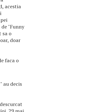
d, acestia
i
ipei
e de "Funny
 sa o
oar, doar
le faca o
i" au decis
 descurcat
joi, 29 mai,