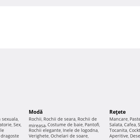
Modă
Reţete
a sexuala
Rochii
Rochii de seara
Rochii de
Mancare
Past
,
,
,
,
atorie
Sex
Costume de baie
Pantofi
Salata
Cafea
,
,
mireasa
,
,
,
,
,
ale
Rochii elegante
Inele de logodna
Tocanita
Cockt
,
,
,
e dragoste
Verighete
Ochelari de soare
Aperitive
Dese
,
,
,