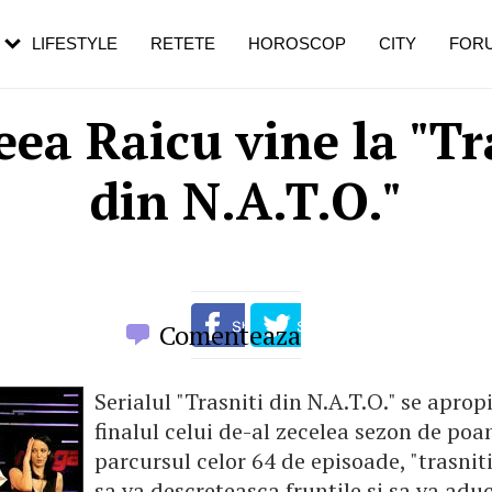
rezești mai des
Cât durează, cum te pregătești și cât
i în vârstă
de dureroasă este investigația
LIFESTYLE
RETETE
HOROSCOP
CITY
FOR
ea Raicu vine la "Tr
din N.A.T.O."
Comenteaza
Serialul "Trasniti din N.A.T.O." se aprop
finalul celui de-al zecelea sezon de poa
parcursul celor 64 de episoade, "trasniti
sa va descreteasca fruntile si sa va adu