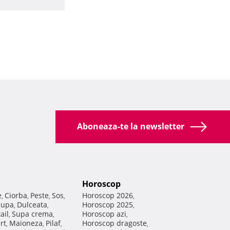
Aboneaza-te la newsletter
Horoscop
e
Ciorba
Peste
Sos
Horoscop 2026
,
,
,
,
,
Supa
Dulceata
Horoscop 2025
,
,
,
ail
Supa crema
Horoscop azi
,
,
,
rt
Maioneza
Pilaf
Horoscop dragoste
,
,
,
,