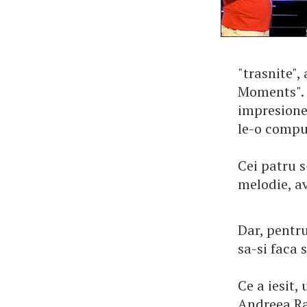
"trasnite",
Moments". 
impresione
le-o compun
Cei patru s
melodie, av
Dar, pentru
sa-si faca 
Ce a iesit,
Andreea Rai