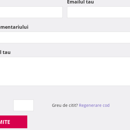
Emailul tau
omentariului
l tau
Greu de citit?
Regenerare cod
MITE