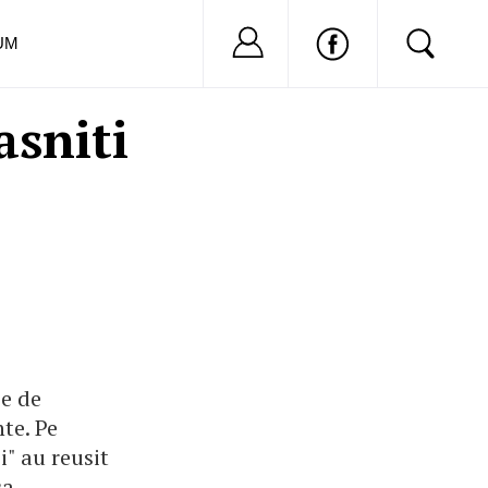
Nu ai cont?
Inregistreaza-
UM
asniti
ie de
nte. Pe
i" au reusit
ca