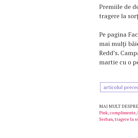
Premiile de de
tragere la sorţ
Pe pagina Fac
mai mulţi băi
Redd’s. Campa
martie cu o p
articolul prece
MAI MULT DESPRE
Pink
,
complimente
,
Serban
,
tragere la s