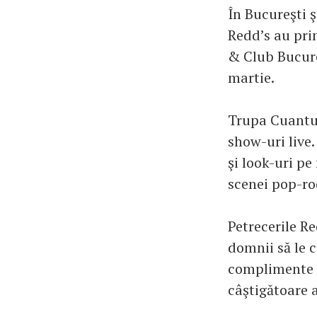
În Bucureşti ş
Redd’s au pri
& Club Bucure
martie.
Trupa Cuantun
show-uri live.
şi look-uri pe
scenei pop-ro
Petrecerile R
domnii să le 
complimente s
câştigătoare 