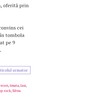
, oferită prin
convins cei
 în tombola
at pe 9
.
ticolul urmator
receri
,
tinuta
,
Iasi
,
op rock
,
Silvia