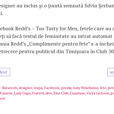
signer au inclus şi o ţinută semnată Silvia Şerban
i.
ebook Redd’s – Too Tasty for Men, fetele care au 
eţi să facă testul de feminitate au intrat automat
nia Redd’s „Complimente pentru fete” s-a închei
etrecere pentru publicul din Timişoara în Club 30
dent
ar
:
Bucuresti
,
designer
,
trupa
,
Facebook
,
premii
,
Amy Winehouse
,
fete
,
pet
8 martie
,
Lady Gaga
,
Fratelli
,
dive
,
Skin Club
,
Cuantune
,
Vicky Jackson
,
p
orti