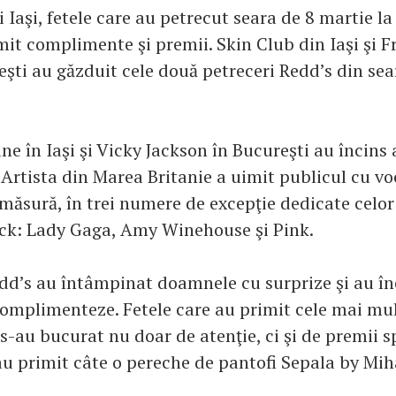
i Iaşi, fetele care au petrecut seara de 8 martie la
mit complimente şi premii. Skin Club din Iaşi şi F
şti au găzduit cele două petreceri Redd’s din sea
e în Iaşi şi Vicky Jackson în Bucureşti au încins
 Artista din Marea Britanie a uimit publicul cu vo
 măsură, în trei numere de excepţie dedicate celor 
ck: Lady Gaga, Amy Winehouse şi Pink.
edd’s au întâmpinat doamnele cu surprize şi au în
complimenteze. Fetele care au primit cele mai mu
-au bucurat nu doar de atenţie, ci şi de premii s
au primit câte o pereche de pantofi Sepala by Mi