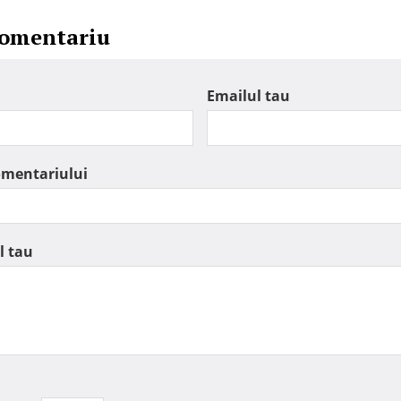
comentariu
Emailul tau
omentariului
l tau