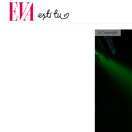
menopauză și când ar t
Carieră
la medic
Actualitate
© Copyright: