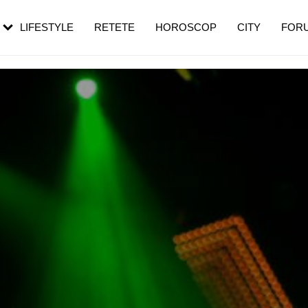
rebui să mergi
și 60 de ani. De ce te trezești mai des
pe măsură ce înaintezi în vârstă
LIFESTYLE
RETETE
HOROSCOP
CITY
FOR