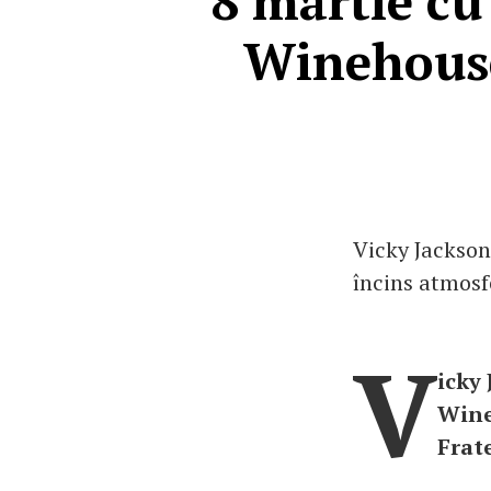
8 martie cu
Winehouse
Vicky Jackson
încins atmosf
V
icky
Wine
Frat