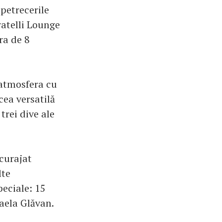
 petrecerile
ratelli Lounge
ra de 8
 atmosfera cu
cea versatilă
trei dive ale
curajat
lte
peciale: 15
haela Glăvan.