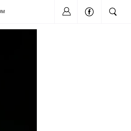
Nu ai cont?
Inregistreaza-
UM