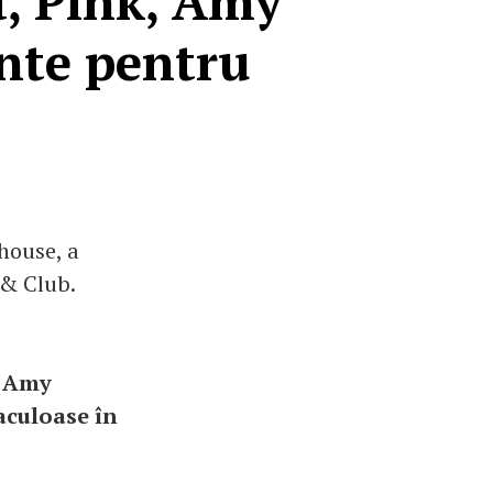
a, Pink, Amy
nte pentru
house, a
 & Club.
i Amy
aculoase în