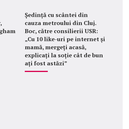
Ședință cu scântei din
,
cauza metroului din Cluj.
ngham
Boc, către consilierii USR:
„Cu 10 like-uri pe internet și
mamă, mergeți acasă,
explicați la soție cât de bun
ați fost astăzi”