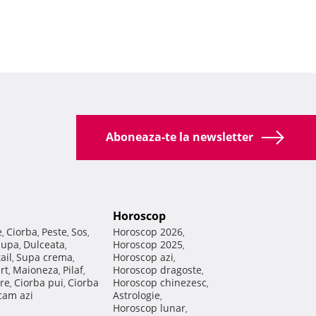
Aboneaza-te la newsletter
Horoscop
e
Ciorba
Peste
Sos
Horoscop 2026
,
,
,
,
,
Supa
Dulceata
Horoscop 2025
,
,
,
ail
Supa crema
Horoscop azi
,
,
,
rt
Maioneza
Pilaf
Horoscop dragoste
,
,
,
,
re
Ciorba pui
Ciorba
Horoscop chinezesc
,
,
,
am azi
Astrologie
,
Horoscop lunar
,