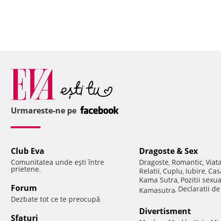
Urmareste-ne pe
Club Eva
Dragoste & Sex
Comunitatea unde eşti între
Dragoste
Romantic
Viat
,
,
prietene.
Relatii
Cuplu
Iubire
Cas
,
,
,
Kama Sutra
Pozitii sexu
,
Forum
Declaratii d
Kamasutra
,
Dezbate tot ce te preocupă
Divertisment
Sfaturi