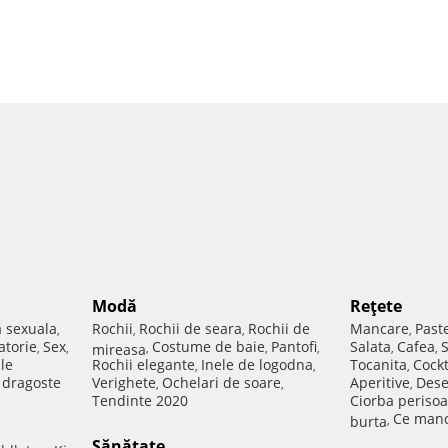
Modă
Reţete
a sexuala
Rochii
Rochii de seara
Rochii de
Mancare
Past
,
,
,
,
atorie
Sex
Costume de baie
Pantofi
Salata
Cafea
,
,
mireasa
,
,
,
,
,
ale
Rochii elegante
Inele de logodna
Tocanita
Cockt
,
,
,
e dragoste
Verighete
Ochelari de soare
Aperitive
Dese
,
,
,
Tendinte 2020
Ciorba perisoa
Ce manc
burta
,
Sănătate