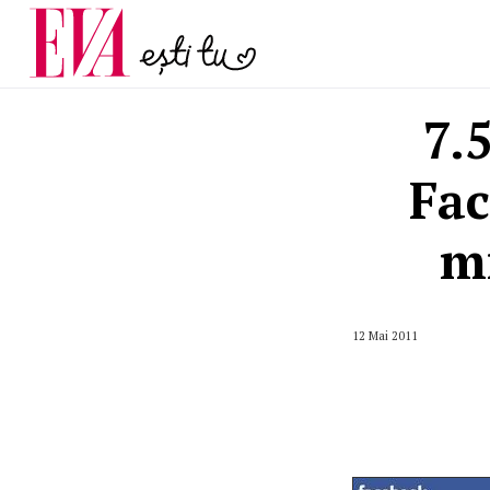
și 60 de ani. De ce te t
Carieră
pe măsură ce înaintez
Actualitate
7.
Fac
mi
12 Mai 2011