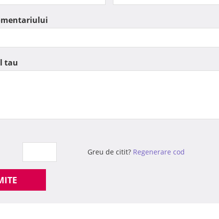
omentariului
l tau
Greu de citit?
Regenerare cod
MITE