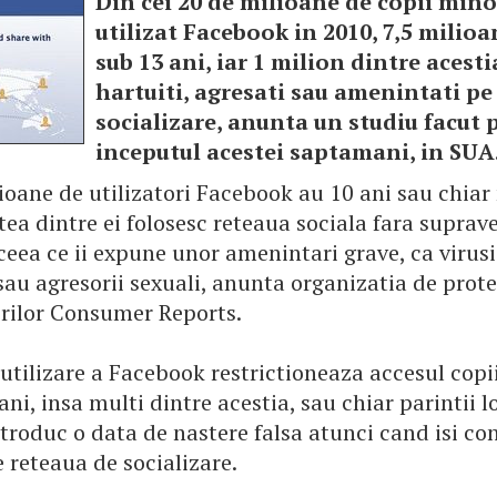
Din cei 20 de milioane de copii mino
utilizat Facebook in 2010, 7,5 milio
sub 13 ani, iar 1 milion dintre acesti
hartuiti, agresati sau amenintati pe 
socializare, anunta un studiu facut p
inceputul acestei saptamani, in SUA
ioane de utilizatori Facebook au 10 ani sau chiar
tea dintre ei folosesc reteaua sociala fara supra
 ceea ce ii expune unor amenintari grave, ca virusii
sau agresorii sexuali, anunta organizatia de prote
ilor Consumer Reports.
 utilizare a Facebook restrictioneaza accesul copi
ani, insa multi dintre acestia, sau chiar parintii l
ntroduc o data de nastere falsa atunci cand isi co
e reteaua de socializare.