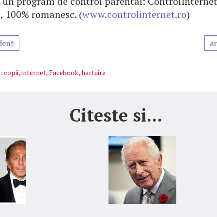
 un program de control parental: ControlInternet.r
t, 100% romanesc. (
www.controlinternet.ro
)
dent
ar
:
copii
,
internet
,
Facebook
,
hartuire
Citeste si...