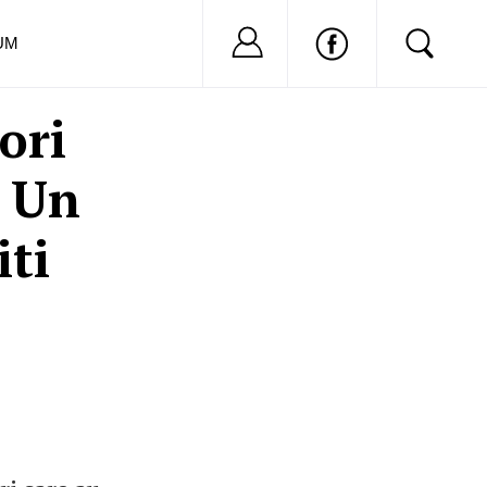
Nu ai cont?
Inregistreaza-
UM
ori
. Un
iti