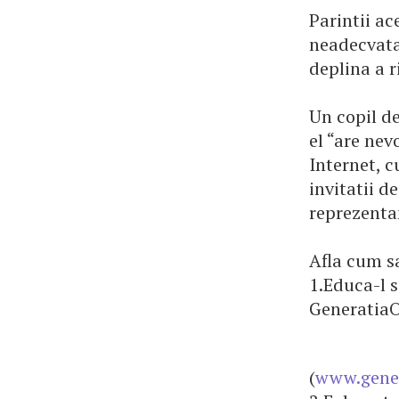
Parintii ac
neadecvata 
deplina a r
Un copil de
el “are nev
Internet, c
invitatii d
reprezenta
Afla cum sa
1.Educa-l s
GeneratiaO
(
www.gener