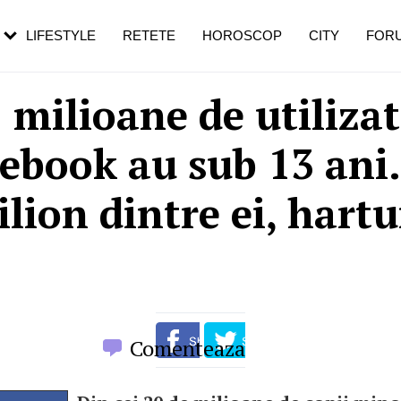
rezești mai des
Cât durează, cum te pregătești și cât
i în vârstă
de dureroasă este investigația
LIFESTYLE
RETETE
HOROSCOP
CITY
FOR
5 milioane de utilizat
ebook au sub 13 ani
lion dintre ei, hartu
Comenteaza