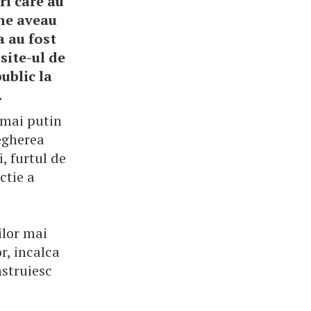
ri care au
ane aveau
a au fost
site-ul de
ublic la
.
 mai putin
vegherea
, furtul de
ctie a
ilor mai
or, incalca
nstruiesc