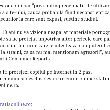
estor copii par “prea putin preocupati” de utiliza
a site-ului, cauza probabila fiind neconstientiz
iscurilor la care sunt expusi, sustine studiul.
 10 ani nu va viziona neaparat materiale pornogra
oie sa fie protejat impotriva altor pericole care p
um sunt linkurile care le infecteaza computerul c
e la straini, ca sa nu mai mentionam agresorii”, a
ntii Consumer Reports.
 iti protejezi copilul pe Internet in 2 pasi
i comunica deschis despre riscurile online: sfaturi
nline.ro.
atiaonline.ro
)