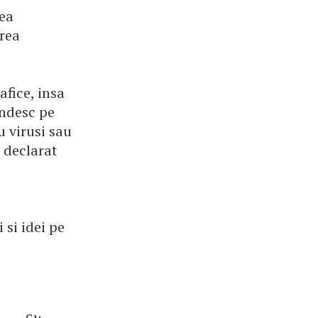
rea
area
fice, insa
andesc pe
u virusi sau
u declarat
 si idei pe