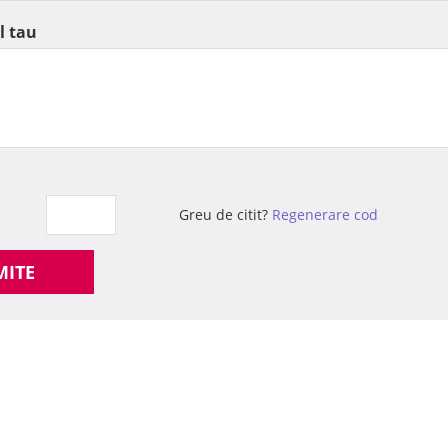
l tau
Greu de citit?
Regenerare cod
MITE