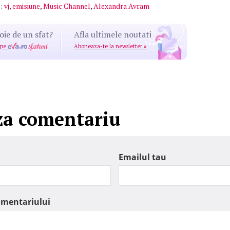
:
vj
,
emisiune
,
Music Channel
,
Alexandra Avram
oie de un sfat?
Afla ultimele noutati
 pe
Aboneaza-te la newsletter
»
za comentariu
Emailul tau
omentariului