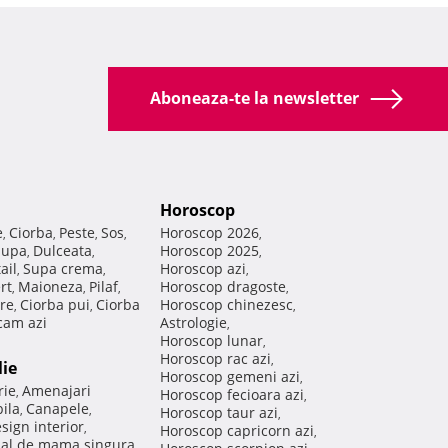
Aboneaza-te la newsletter
Horoscop
e
Ciorba
Peste
Sos
Horoscop 2026
,
,
,
,
,
Supa
Dulceata
Horoscop 2025
,
,
,
ail
Supa crema
Horoscop azi
,
,
,
rt
Maioneza
Pilaf
Horoscop dragoste
,
,
,
,
re
Ciorba pui
Ciorba
Horoscop chinezesc
,
,
,
am azi
Astrologie
,
Horoscop lunar
,
Horoscop rac azi
,
lie
Horoscop gemeni azi
,
rie
Amenajari
,
Horoscop fecioara azi
,
ila
Canapele
,
,
Horoscop taur azi
,
sign interior
,
Horoscop capricorn azi
,
nal de mama singura
,