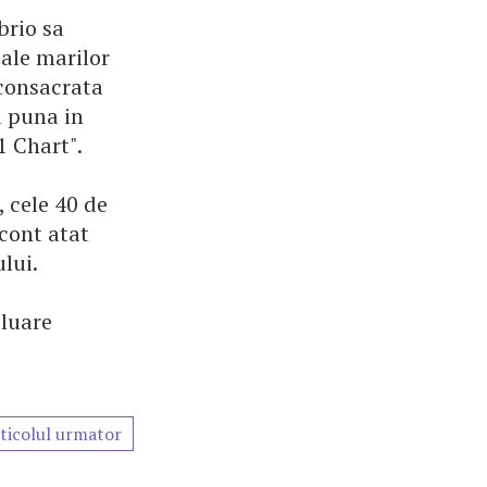
brio sa
 ale marilor
 consacrata
a puna in
1 Chart".
 cele 40 de
cont atat
lui.
eluare
ticolul urmator