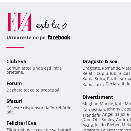
Urmareste-ne pe
Club Eva
Dragoste & Sex
Comunitatea unde eşti între
Dragoste
Romantic
Viat
,
,
prietene.
Relatii
Cuplu
Iubire
Cas
,
,
,
Kama Sutra
Pozitii sexu
,
Forum
Declaratii d
Kamasutra
,
Dezbate tot ce te preocupă
Divertisment
Sfaturi
Meghan Markle
Kate Mi
,
Găseşte răspunsuri la întrebările
Johnny Dep
Kardashian
,
tale
Angelina Jolie
Trandafir
,
,
Dani Otil
Smiley
Andra
,
,
,
Felicitari Eva
Justin Bieber
Mela
Pistol
,
,
Zilnic poti gasi ceva de sarbatorit.
Program TV
Program Pro
,