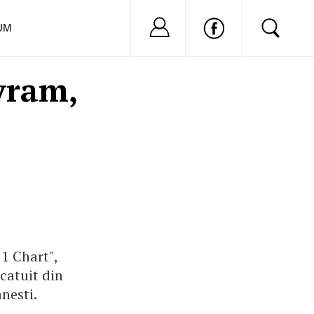
Nu ai cont?
Inregistreaza-
UM
vram,
1 Chart",
catuit din
nesti.