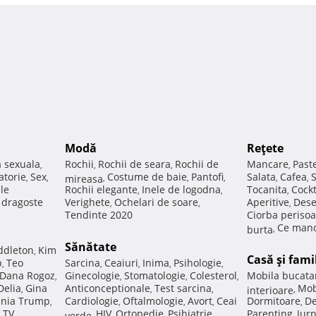
Modă
Reţete
a sexuala
Rochii
Rochii de seara
Rochii de
Mancare
Past
,
,
,
,
atorie
Sex
Costume de baie
Pantofi
Salata
Cafea
,
,
mireasa
,
,
,
,
,
ale
Rochii elegante
Inele de logodna
Tocanita
Cockt
,
,
,
e dragoste
Verighete
Ochelari de soare
Aperitive
Dese
,
,
,
Tendinte 2020
Ciorba perisoa
Ce manc
burta
,
Sănătate
ddleton
Kim
,
Casă şi fami
p
Teo
Sarcina
Ceaiuri
Inima
Psihologie
,
,
,
,
,
Dana Rogoz
Ginecologie
Stomatologie
Colesterol
Mobila bucata
,
,
,
,
Delia
Gina
Anticonceptionale
Test sarcina
Mob
,
,
,
interioare
,
nia Trump
Cardiologie
Oftalmologie
Avort
Ceai
Dormitoare
De
,
,
,
,
,
 TV
HIV
Ortopedie
Psihiatrie
Parenting
Jur
,
verde
,
,
,
,