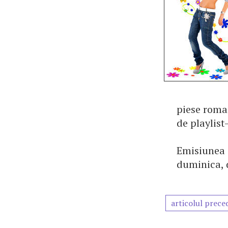
piese roma
de playlist
Emisiunea a
duminica, 
articolul prece