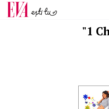
menopauză și când ar t
Carieră
la medic
Actualitate
"1 C