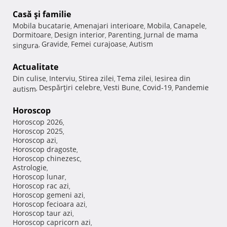
Casă şi familie
Mobila bucatarie
Amenajari interioare
Mobila
Canapele
,
,
,
,
Dormitoare
Design interior
Parenting
Jurnal de mama
,
,
,
Gravide
Femei curajoase
Autism
singura
,
,
,
Actualitate
Din culise
Interviu
Stirea zilei
Tema zilei
Iesirea din
,
,
,
,
Despărţiri celebre
Vesti Bune
Covid-19
Pandemie
autism
,
,
,
,
Horoscop
Horoscop 2026
,
Horoscop 2025
,
Horoscop azi
,
Horoscop dragoste
,
Horoscop chinezesc
,
Astrologie
,
Horoscop lunar
,
Horoscop rac azi
,
Horoscop gemeni azi
,
Horoscop fecioara azi
,
Horoscop taur azi
,
Horoscop capricorn azi
,