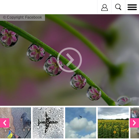
Inregistreaza
© Copyright: Facebook