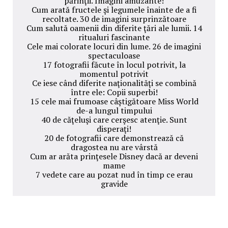
părinţii. Imagini amuzante!
Cum arată fructele şi legumele înainte de a fi
recoltate. 30 de imagini surprinzătoare
Cum salută oamenii din diferite ţări ale lumii. 14
ritualuri fascinante
Cele mai colorate locuri din lume. 26 de imagini
spectaculoase
17 fotografii făcute în locul potrivit, la
momentul potrivit
Ce iese când diferite naţionalităţi se combină
între ele: Copii superbi!
15 cele mai frumoase câştigătoare Miss World
de-a lungul timpului
40 de căţeluşi care cerşesc atenţie. Sunt
disperaţi!
20 de fotografii care demonstrează că
dragostea nu are vârstă
Cum ar arăta prinţesele Disney dacă ar deveni
mame
7 vedete care au pozat nud în timp ce erau
gravide