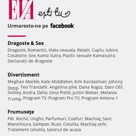
Urmareste-ne pe
Dragoste & Sex
Dragoste
Romantic
Viata sexuala
Relatii
Cuplu
Iubire
,
,
,
,
,
,
Casatorie
Sex
Kama Sutra
Pozitii sexuale Kamasutra
,
,
,
,
Declaratii de dragoste
Divertisment
Meghan Markle
Kate Middleton
Kim Kardashian
Johnny
,
,
,
Teo Trandafir
Angelina Jolie
Dana Rogoz
Dani Otil
Depp
,
,
,
,
,
Smiley
Andra
Delia
Gina Pistol
Justin Bieber
Melania
,
,
,
,
,
Program TV
Program Pro TV
Program Antena 1
Trump
,
,
,
Frumuseţe
Păr
Rochii
Unghii
Parfumuri
Coafuri
Machiaj
Sani
,
,
,
,
,
,
,
Manichiura
Sampon
Buze
Celulita
Machiaj ochi
,
,
,
,
,
Tratament celulita
Salonul de acasa
,