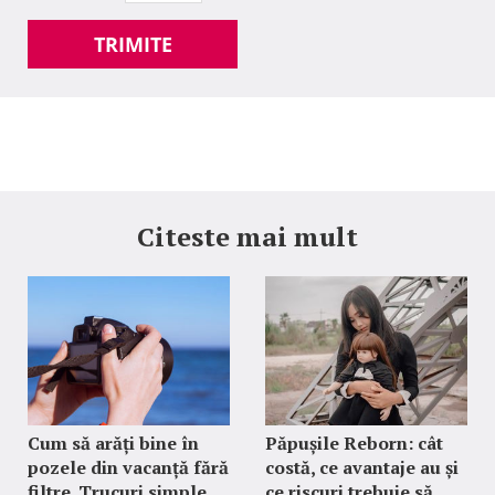
TRIMITE
Citeste mai mult
Cum să arăți bine în
Păpușile Reborn: cât
pozele din vacanță fără
costă, ce avantaje au și
filtre. Trucuri simple
ce riscuri trebuie să