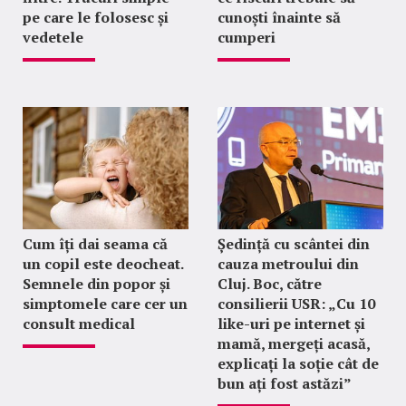
pe care le folosesc și
cunoști înainte să
vedetele
cumperi
Cum îți dai seama că
Ședință cu scântei din
un copil este deocheat.
cauza metroului din
Semnele din popor și
Cluj. Boc, către
simptomele care cer un
consilierii USR: „Cu 10
consult medical
like-uri pe internet și
mamă, mergeți acasă,
explicați la soție cât de
bun ați fost astăzi”