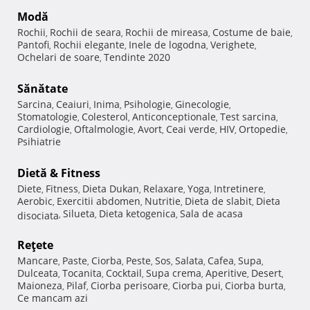
Modă
Rochii
Rochii de seara
Rochii de mireasa
Costume de baie
,
,
,
,
Pantofi
Rochii elegante
Inele de logodna
Verighete
,
,
,
,
Ochelari de soare
Tendinte 2020
,
Sănătate
Sarcina
Ceaiuri
Inima
Psihologie
Ginecologie
,
,
,
,
,
Stomatologie
Colesterol
Anticonceptionale
Test sarcina
,
,
,
,
Cardiologie
Oftalmologie
Avort
Ceai verde
HIV
Ortopedie
,
,
,
,
,
,
Psihiatrie
Dietă & Fitness
Diete
Fitness
Dieta Dukan
Relaxare
Yoga
Intretinere
,
,
,
,
,
,
Aerobic
Exercitii abdomen
Nutritie
Dieta de slabit
Dieta
,
,
,
,
Silueta
Dieta ketogenica
Sala de acasa
disociata
,
,
,
Reţete
Mancare
Paste
Ciorba
Peste
Sos
Salata
Cafea
Supa
,
,
,
,
,
,
,
,
Dulceata
Tocanita
Cocktail
Supa crema
Aperitive
Desert
,
,
,
,
,
,
Maioneza
Pilaf
Ciorba perisoare
Ciorba pui
Ciorba burta
,
,
,
,
,
Ce mancam azi