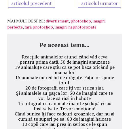
articolul precedent
articolul urmator
MAI MULT DESPRE:
divertisment
,
photoshop
,
imagini
perfecte
,
fara photoshop
,
imagini nephotosopate
Pe aceeasi tema...
Reacţiile animalelor atunci când văd ceva
pentru prima dată. 50 de imagini amuzante
19 animăluţe care ştiu că se pot baza oricând pe
mama lor
15 animale incredibil de drăguţe. Faţa lor spune
totul!
20 de fotografii care îţi vor strica ziua
Şi animalele au gaşca lor! 30 de imagini care te
vor face să râzi în hohote
15 fotografii cu animale înainte şi după ce au
fost salvate. Te vor emoţiona!
Când bunica îţi face cadouri groaznice, dar nu ai
cum să te superi pe ea! 60 de imagini haioase
10 copii care iau prea în serios ce le spun