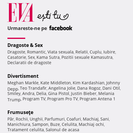
Urmareste-ne pe
Dragoste & Sex
Dragoste
Romantic
Viata sexuala
Relatii
Cuplu
Iubire
,
,
,
,
,
,
Casatorie
Sex
Kama Sutra
Pozitii sexuale Kamasutra
,
,
,
,
Declaratii de dragoste
Divertisment
Meghan Markle
Kate Middleton
Kim Kardashian
Johnny
,
,
,
Teo Trandafir
Angelina Jolie
Dana Rogoz
Dani Otil
Depp
,
,
,
,
,
Smiley
Andra
Delia
Gina Pistol
Justin Bieber
Melania
,
,
,
,
,
Program TV
Program Pro TV
Program Antena 1
Trump
,
,
,
Frumuseţe
Păr
Rochii
Unghii
Parfumuri
Coafuri
Machiaj
Sani
,
,
,
,
,
,
,
Manichiura
Sampon
Buze
Celulita
Machiaj ochi
,
,
,
,
,
Tratament celulita
Salonul de acasa
,