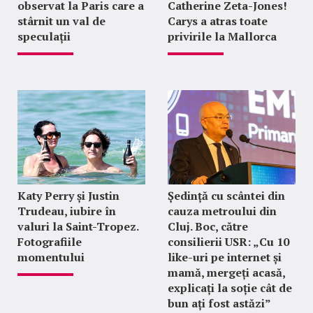
observat la Paris care a
Catherine Zeta-Jones!
stârnit un val de
Carys a atras toate
speculații
privirile la Mallorca
Katy Perry și Justin
Ședință cu scântei din
Trudeau, iubire în
cauza metroului din
valuri la Saint-Tropez.
Cluj. Boc, către
Fotografiile
consilierii USR: „Cu 10
momentului
like-uri pe internet și
mamă, mergeți acasă,
explicați la soție cât de
bun ați fost astăzi”