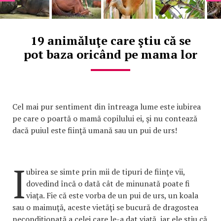
19 animăluţe care ştiu că se
pot baza oricând pe mama lor
Cel mai pur sentiment din întreaga lume este iubirea
pe care o poartă o mamă copilului ei, şi nu contează
dacă puiul este fiinţă umană sau un pui de urs!
I
ubirea se simte prin mii de tipuri de fiinţe vii,
dovedind încă o dată cât de minunată poate fi
viaţa. Fie că este vorba de un pui de urs, un koala
sau o maimuţă, aceste vietăţi se bucură de dragostea
necondiţionată a celei care le-a dat viaţă, iar ele ştiu că