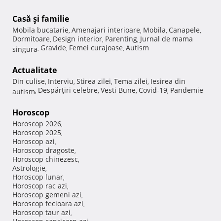
Casă şi familie
Mobila bucatarie
Amenajari interioare
Mobila
Canapele
,
,
,
,
Dormitoare
Design interior
Parenting
Jurnal de mama
,
,
,
Gravide
Femei curajoase
Autism
singura
,
,
,
Actualitate
Din culise
Interviu
Stirea zilei
Tema zilei
Iesirea din
,
,
,
,
Despărţiri celebre
Vesti Bune
Covid-19
Pandemie
autism
,
,
,
,
Horoscop
Horoscop 2026
,
Horoscop 2025
,
Horoscop azi
,
Horoscop dragoste
,
Horoscop chinezesc
,
Astrologie
,
Horoscop lunar
,
Horoscop rac azi
,
Horoscop gemeni azi
,
Horoscop fecioara azi
,
Horoscop taur azi
,