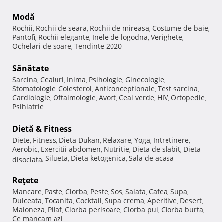
Modă
Rochii
Rochii de seara
Rochii de mireasa
Costume de baie
,
,
,
,
Pantofi
Rochii elegante
Inele de logodna
Verighete
,
,
,
,
Ochelari de soare
Tendinte 2020
,
Sănătate
Sarcina
Ceaiuri
Inima
Psihologie
Ginecologie
,
,
,
,
,
Stomatologie
Colesterol
Anticonceptionale
Test sarcina
,
,
,
,
Cardiologie
Oftalmologie
Avort
Ceai verde
HIV
Ortopedie
,
,
,
,
,
,
Psihiatrie
Dietă & Fitness
Diete
Fitness
Dieta Dukan
Relaxare
Yoga
Intretinere
,
,
,
,
,
,
Aerobic
Exercitii abdomen
Nutritie
Dieta de slabit
Dieta
,
,
,
,
Silueta
Dieta ketogenica
Sala de acasa
disociata
,
,
,
Reţete
Mancare
Paste
Ciorba
Peste
Sos
Salata
Cafea
Supa
,
,
,
,
,
,
,
,
Dulceata
Tocanita
Cocktail
Supa crema
Aperitive
Desert
,
,
,
,
,
,
Maioneza
Pilaf
Ciorba perisoare
Ciorba pui
Ciorba burta
,
,
,
,
,
Ce mancam azi