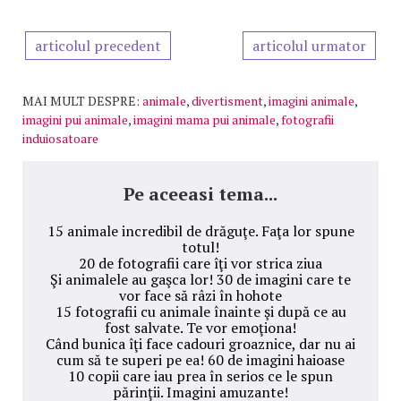
articolul precedent
articolul urmator
MAI MULT DESPRE:
animale
,
divertisment
,
imagini animale
,
imagini pui animale
,
imagini mama pui animale
,
fotografii
induiosatoare
Pe aceeasi tema...
15 animale incredibil de drăguţe. Faţa lor spune
totul!
20 de fotografii care îţi vor strica ziua
Şi animalele au gaşca lor! 30 de imagini care te
vor face să râzi în hohote
15 fotografii cu animale înainte şi după ce au
fost salvate. Te vor emoţiona!
Când bunica îţi face cadouri groaznice, dar nu ai
cum să te superi pe ea! 60 de imagini haioase
10 copii care iau prea în serios ce le spun
părinţii. Imagini amuzante!