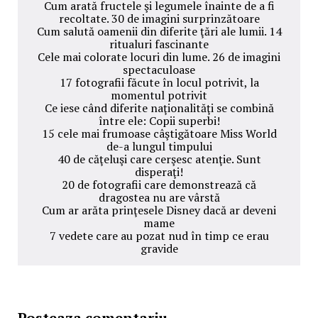
Cum arată fructele şi legumele înainte de a fi
recoltate. 30 de imagini surprinzătoare
Cum salută oamenii din diferite ţări ale lumii. 14
ritualuri fascinante
Cele mai colorate locuri din lume. 26 de imagini
spectaculoase
17 fotografii făcute în locul potrivit, la
momentul potrivit
Ce iese când diferite naţionalităţi se combină
între ele: Copii superbi!
15 cele mai frumoase câştigătoare Miss World
de-a lungul timpului
40 de căţeluşi care cerşesc atenţie. Sunt
disperaţi!
20 de fotografii care demonstrează că
dragostea nu are vârstă
Cum ar arăta prinţesele Disney dacă ar deveni
mame
7 vedete care au pozat nud în timp ce erau
gravide
Posteaza comentariu