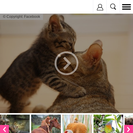
Inregistreaza
© Copyright: Facebook