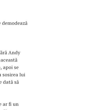
 se demodează
 fără Andy
 această
, apoi se
 sosirea lui
e dată să
 ar fi un