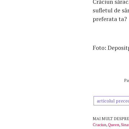
Crăciun sărac.
sufletul de să
preferata ta?
Foto: Deposi
Pa
articolul prece
MAI MULT DESPRE
Craciun
,
Queen
,
Sina