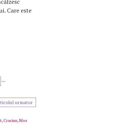
ncălzesc
ui. Care este
...
ticolul urmator
t
,
Craciun
,
Mos