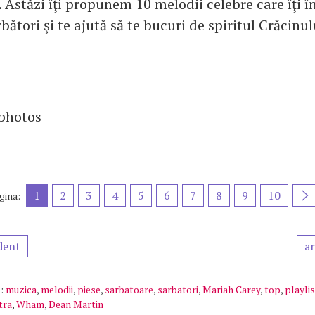
 Astăzi îţi propunem 10 melodii celebre care îţi î
rbători şi te ajută să te bucuri de spiritul Crăcinul
tphotos
1
2
3
4
5
6
7
8
9
10
gina:
dent
ar
:
muzica
,
melodii
,
piese
,
sarbatoare
,
sarbatori
,
Mariah Carey
,
top
,
playlis
tra
,
Wham
,
Dean Martin