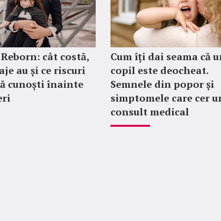
 Reborn: cât costă,
Cum îți dai seama că u
je au și ce riscuri
copil este deocheat.
să cunoști înainte
Semnele din popor și
ri
simptomele care cer u
consult medical