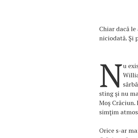
Chiar dacă le
niciodată. Şi 
N
u exi
Willi
sărbă
sting şi nu ma
Moş Crăciun. 
simţim atmosf
Orice s-ar ma