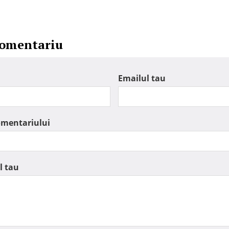
comentariu
Emailul tau
omentariului
l tau