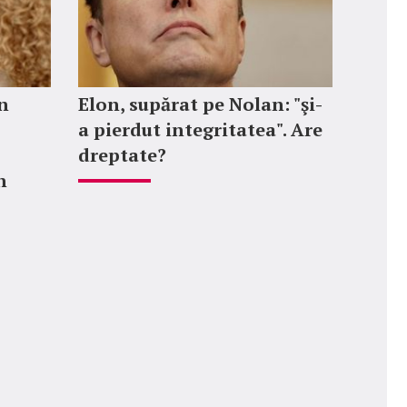
n
Elon, supărat pe Nolan: "şi-
a pierdut integritatea". Are
dreptate?
n