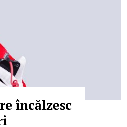
re încălzesc
ri