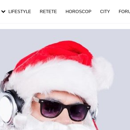
rezești mai des
Cât durează, cum te pregătești și cât
i în vârstă
de dureroasă este investigația
LIFESTYLE
RETETE
HOROSCOP
CITY
FOR