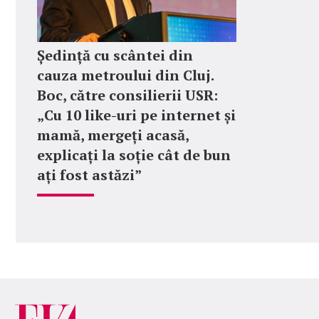
Ședință cu scântei din
cauza metroului din Cluj.
Boc, către consilierii USR:
„Cu 10 like-uri pe internet și
mamă, mergeți acasă,
explicați la soție cât de bun
ați fost astăzi”