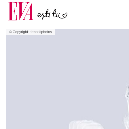
și 60 de ani. De ce te t
Carieră
pe măsură ce înaintez
Actualitate
© Copyright: depositphotos