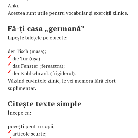
Anki.
Acestea sunt utile pentru vocabular și exerciții zilnice.
Fă-ți casa „germană”
Lipește bilețele pe obiecte:
der Tisch (masa);
die Tür (ușa);
das Fenster (fereastra);
der Kühlschrank (frigiderul).
Văzând cuvintele zilnic, le vei memora fără efort
suplimentar.
Citește texte simple
Începe cu:
povești pentru copii;
articole scurte;