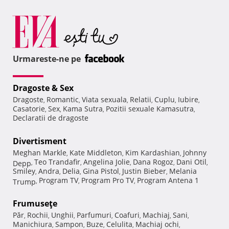
Urmareste-ne pe
Dragoste & Sex
Dragoste
Romantic
Viata sexuala
Relatii
Cuplu
Iubire
,
,
,
,
,
,
Casatorie
Sex
Kama Sutra
Pozitii sexuale Kamasutra
,
,
,
,
Declaratii de dragoste
Divertisment
Meghan Markle
Kate Middleton
Kim Kardashian
Johnny
,
,
,
Teo Trandafir
Angelina Jolie
Dana Rogoz
Dani Otil
Depp
,
,
,
,
,
Smiley
Andra
Delia
Gina Pistol
Justin Bieber
Melania
,
,
,
,
,
Program TV
Program Pro TV
Program Antena 1
Trump
,
,
,
Frumuseţe
Păr
Rochii
Unghii
Parfumuri
Coafuri
Machiaj
Sani
,
,
,
,
,
,
,
Manichiura
Sampon
Buze
Celulita
Machiaj ochi
,
,
,
,
,