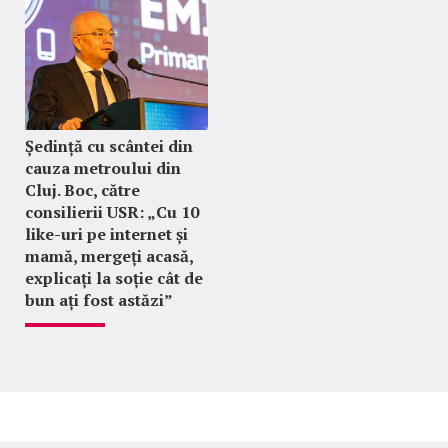
Ședință cu scântei din
cauza metroului din
Cluj. Boc, către
consilierii USR: „Cu 10
like-uri pe internet și
mamă, mergeți acasă,
explicați la soție cât de
bun ați fost astăzi”