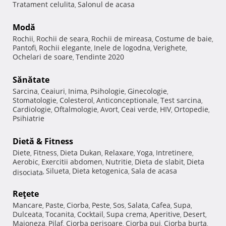
Tratament celulita
Salonul de acasa
,
Modă
Rochii
Rochii de seara
Rochii de mireasa
Costume de baie
,
,
,
,
Pantofi
Rochii elegante
Inele de logodna
Verighete
,
,
,
,
Ochelari de soare
Tendinte 2020
,
Sănătate
Sarcina
Ceaiuri
Inima
Psihologie
Ginecologie
,
,
,
,
,
Stomatologie
Colesterol
Anticonceptionale
Test sarcina
,
,
,
,
Cardiologie
Oftalmologie
Avort
Ceai verde
HIV
Ortopedie
,
,
,
,
,
,
Psihiatrie
Dietă & Fitness
Diete
Fitness
Dieta Dukan
Relaxare
Yoga
Intretinere
,
,
,
,
,
,
Aerobic
Exercitii abdomen
Nutritie
Dieta de slabit
Dieta
,
,
,
,
Silueta
Dieta ketogenica
Sala de acasa
disociata
,
,
,
Reţete
Mancare
Paste
Ciorba
Peste
Sos
Salata
Cafea
Supa
,
,
,
,
,
,
,
,
Dulceata
Tocanita
Cocktail
Supa crema
Aperitive
Desert
,
,
,
,
,
,
Maioneza
Pilaf
Ciorba perisoare
Ciorba pui
Ciorba burta
,
,
,
,
,