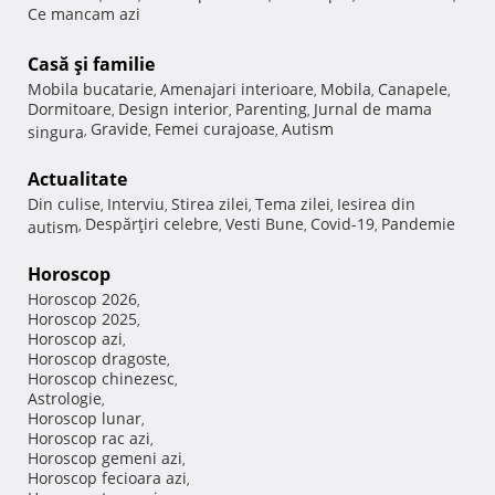
Ce mancam azi
Casă şi familie
Mobila bucatarie
Amenajari interioare
Mobila
Canapele
,
,
,
,
Dormitoare
Design interior
Parenting
Jurnal de mama
,
,
,
Gravide
Femei curajoase
Autism
singura
,
,
,
Actualitate
Din culise
Interviu
Stirea zilei
Tema zilei
Iesirea din
,
,
,
,
Despărţiri celebre
Vesti Bune
Covid-19
Pandemie
autism
,
,
,
,
Horoscop
Horoscop 2026
,
Horoscop 2025
,
Horoscop azi
,
Horoscop dragoste
,
Horoscop chinezesc
,
Astrologie
,
Horoscop lunar
,
Horoscop rac azi
,
Horoscop gemeni azi
,
Horoscop fecioara azi
,