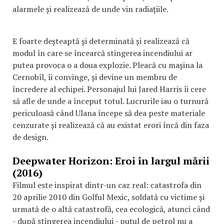
alarmele și realizează de unde vin radiațiile.
E foarte deșteaptă și determinată și realizează că
modul în care se încearcă stingerea incendiului ar
putea provoca o a doua explozie. Pleacă cu mașina la
Cernobîl, îi convinge, și devine un membru de
încredere al echipei. Personajul lui Jared Harris îi cere
să afle de unde a început totul. Lucrurile iau o turnură
periculoasă când Ulana începe să dea peste materiale
cenzurate și realizează că au existat erori încă din faza
de design.
Deepwater Horizon: Eroi în largul mării
(2016)
Filmul este inspirat dintr-un caz real: catastrofa din
20 aprilie 2010 din Golful Mexic, soldată cu victime și
urmată de o altă catastrofă, cea ecologică, atunci când
- după stingerea incendiului - puțul de petrol nu a