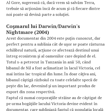
Al Gore, sugerează că, dacă vrem să salvăm Terra,
trebuie să acţionăm încă de acum şi că fiecare dintre
noi poate să devină parte a soluţiei.
Coşmarul lui Darwin/Darwin's
Nightmare (2004)
Acest documentar din 2004 este puţin cunoscut, dar
perfect pentru a sublinia cât de uşor se poate răsturna
echilibrul naturii, acţiune ce afectează destinul unui
întreg ecosistem şi al oamenilor care depind de el.
Totul s-a petrecut în Tanzania în anii '50, când
bibanul de Nil a fost aclimatizat în lacul Victoria, cel
mai întins lac tropical din lume. În doar câţiva ani,
bibanul câştigă războiul cu toate celelalte specii de
peşte din lac, devenind şi un important produs de
export din zona respectivă.
Faptul că numai corporaţiile străine au de câştigat de
pe urma bogăţiile lacului Victoria devine evident în
documentar, care subliniază faptul că populaţia locală