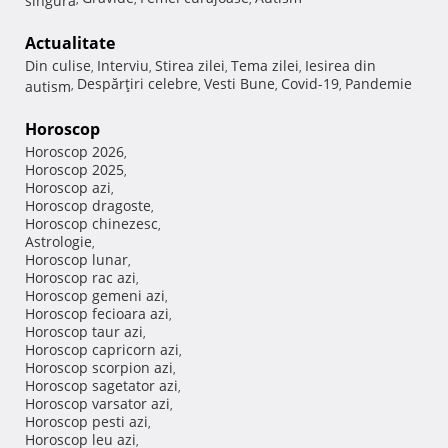
Actualitate
Din culise
Interviu
Stirea zilei
Tema zilei
Iesirea din
,
,
,
,
Despărţiri celebre
Vesti Bune
Covid-19
Pandemie
autism
,
,
,
,
Horoscop
Horoscop 2026
,
Horoscop 2025
,
Horoscop azi
,
Horoscop dragoste
,
Horoscop chinezesc
,
Astrologie
,
Horoscop lunar
,
Horoscop rac azi
,
Horoscop gemeni azi
,
Horoscop fecioara azi
,
Horoscop taur azi
,
Horoscop capricorn azi
,
Horoscop scorpion azi
,
Horoscop sagetator azi
,
Horoscop varsator azi
,
Horoscop pesti azi
,
Horoscop leu azi
,