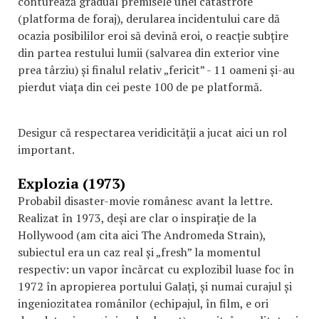
conturează gradual premisele unei catastrofe
(platforma de foraj), derularea incidentului care dă
ocazia posibililor eroi să devină eroi, o reacție subțire
din partea restului lumii (salvarea din exterior vine
prea târziu) și finalul relativ „fericit” - 11 oameni și-au
pierdut viața din cei peste 100 de pe platformă.
Desigur că respectarea veridicității a jucat aici un rol
important.
Explozia (1973)
Probabil disaster-movie românesc avant la lettre.
Realizat în 1973, deși are clar o inspirație de la
Hollywood (am cita aici The Andromeda Strain),
subiectul era un caz real și „fresh” la momentul
respectiv: un vapor încărcat cu explozibil luase foc în
1972 în apropierea portului Galați, și numai curajul și
ingeniozitatea românilor (echipajul, în film, e ori