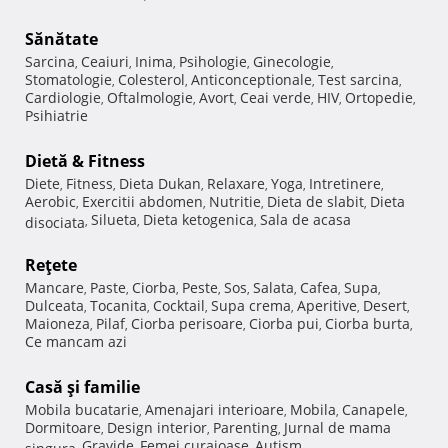
Sănătate
Sarcina
Ceaiuri
Inima
Psihologie
Ginecologie
,
,
,
,
,
Stomatologie
Colesterol
Anticonceptionale
Test sarcina
,
,
,
,
Cardiologie
Oftalmologie
Avort
Ceai verde
HIV
Ortopedie
,
,
,
,
,
,
Psihiatrie
Dietă & Fitness
Diete
Fitness
Dieta Dukan
Relaxare
Yoga
Intretinere
,
,
,
,
,
,
Aerobic
Exercitii abdomen
Nutritie
Dieta de slabit
Dieta
,
,
,
,
Silueta
Dieta ketogenica
Sala de acasa
disociata
,
,
,
Reţete
Mancare
Paste
Ciorba
Peste
Sos
Salata
Cafea
Supa
,
,
,
,
,
,
,
,
Dulceata
Tocanita
Cocktail
Supa crema
Aperitive
Desert
,
,
,
,
,
,
Maioneza
Pilaf
Ciorba perisoare
Ciorba pui
Ciorba burta
,
,
,
,
,
Ce mancam azi
Casă şi familie
Mobila bucatarie
Amenajari interioare
Mobila
Canapele
,
,
,
,
Dormitoare
Design interior
Parenting
Jurnal de mama
,
,
,
Gravide
Femei curajoase
Autism
singura
,
,
,