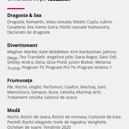
Dragoste & Sex
Dragoste
Romantic
Viata sexuala
Relatii
Cuplu
Iubire
,
,
,
,
,
,
Casatorie
Sex
Kama Sutra
Pozitii sexuale Kamasutra
,
,
,
,
Declaratii de dragoste
Divertisment
Meghan Markle
Kate Middleton
Kim Kardashian
Johnny
,
,
,
Teo Trandafir
Angelina Jolie
Dana Rogoz
Dani Otil
Depp
,
,
,
,
,
Smiley
Andra
Delia
Gina Pistol
Justin Bieber
Melania
,
,
,
,
,
Program TV
Program Pro TV
Program Antena 1
Trump
,
,
,
Frumuseţe
Păr
Rochii
Unghii
Parfumuri
Coafuri
Machiaj
Sani
,
,
,
,
,
,
,
Manichiura
Sampon
Buze
Celulita
Machiaj ochi
,
,
,
,
,
Tratament celulita
Salonul de acasa
,
Modă
Rochii
Rochii de seara
Rochii de mireasa
Costume de baie
,
,
,
,
Pantofi
Rochii elegante
Inele de logodna
Verighete
,
,
,
,
Ochelari de soare
Tendinte 2020
,