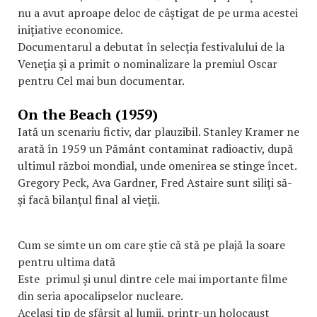
nu a avut aproape deloc de câştigat de pe urma acestei
iniţiative economice.
Documentarul a debutat în selecţia festivalului de la
Veneţia şi a primit o nominalizare la premiul Oscar
pentru Cel mai bun documentar.
On the Beach (1959)
Iată un scenariu fictiv, dar plauzibil. Stanley Kramer ne
arată în 1959 un Pământ contaminat radioactiv, după
ultimul război mondial, unde omenirea se stinge încet.
Gregory Peck, Ava Gardner, Fred Astaire sunt siliţi să-
şi facă bilanţul final al vieţii.
Cum se simte un om care ştie că stă pe plajă la soare
pentru ultima dată
Este primul şi unul dintre cele mai importante filme
din seria apocalipselor nucleare.
Acelaşi tip de sfârşit al lumii, printr-un holocaust