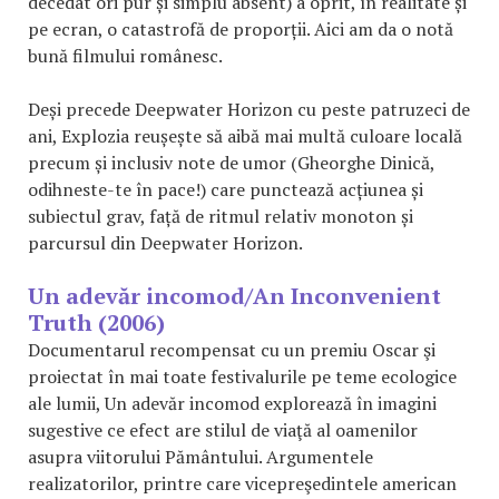
decedat ori pur și simplu absent) a oprit, în realitate și
pe ecran, o catastrofă de proporții. Aici am da o notă
bună filmului românesc.
Deși precede Deepwater Horizon cu peste patruzeci de
ani, Explozia reușește să aibă mai multă culoare locală
precum și inclusiv note de umor (Gheorghe Dinică,
odihneste-te în pace!) care punctează acțiunea și
subiectul grav, față de ritmul relativ monoton și
parcursul din Deepwater Horizon.
Un adevăr incomod/An Inconvenient
Truth (2006)
Documentarul recompensat cu un premiu Oscar şi
proiectat în mai toate festivalurile pe teme ecologice
ale lumii, Un adevăr incomod explorează în imagini
sugestive ce efect are stilul de viaţă al oamenilor
asupra viitorului Pământului. Argumentele
realizatorilor, printre care vicepreşedintele american