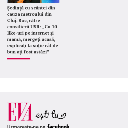
Ședință cu scântei din
cauza metroului din
Cluj. Boc, către
consilierii USR: „Cu 10
like-uri pe internet și
mamă, mergeți acasă,
explicați la soție cât de
bun ați fost astăzi”
Urmareste-ne pe