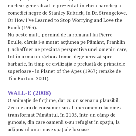
nuclear generalizat, e prezentat în cheia parodică a
comediei negre de Stanley Kubrick, în Dr. Strangelove,
Or How I've Learned to Stop Worrying and Love the
Bomb (1963).
Nu peste mult, pornind de la romanul lui Pierre
Boulle, căruia i-a mutat acţiunea pe Pământ, Franklin
J. Schaffner ne prezintă perspectiva unei omeniri care,
tot în urma un război atomic, degenerează spre
barbarie, în timp ce civilizaţia e preluată de primatele
superioare - în Planet of the Apes (1967; remake de
Tim Burton, 2001).
WALL-E (2008)
O animație de ficțiune, dar cu un scenariu plauzibil.
Zeci de ani de consumerism al unei omeniri lacome a
transformat Pământul, în 2105, într-un câmp de
gunoaie, din care oamenii s-au refugiat în spaţiu, la
adăpostul unor nave spaţiale luxoase