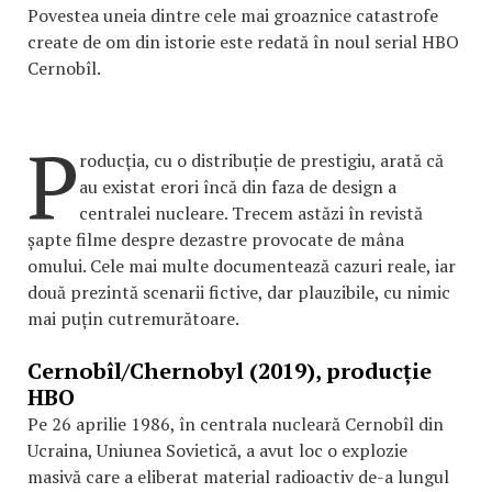
Povestea uneia dintre cele mai groaznice catastrofe
create de om din istorie este redată în noul serial HBO
Cernobîl.
P
roducția, cu o distribuție de prestigiu, arată că
au existat erori încă din faza de design a
centralei nucleare. Trecem astăzi în revistă
șapte filme despre dezastre provocate de mâna
omului. Cele mai multe documentează cazuri reale, iar
două prezintă scenarii fictive, dar plauzibile, cu nimic
mai puțin cutremurătoare.
Cernobîl/Chernobyl (2019), producție
HBO
Pe 26 aprilie 1986, în centrala nucleară Cernobîl din
Ucraina, Uniunea Sovietică, a avut loc o explozie
masivă care a eliberat material radioactiv de-a lungul