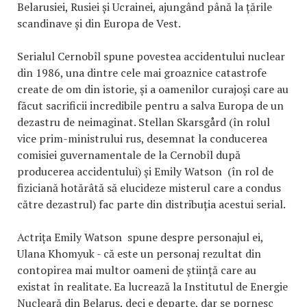
Belarusiei, Rusiei și Ucrainei, ajungând până la țările
scandinave și din Europa de Vest.
Serialul Cernobîl spune povestea accidentului nuclear
din 1986, una dintre cele mai groaznice catastrofe
create de om din istorie, și a oamenilor curajoși care au
făcut sacrificii incredibile pentru a salva Europa de un
dezastru de neimaginat. Stellan Skarsgård (în rolul
vice prim-ministrului rus, desemnat la conducerea
comisiei guvernamentale de la Cernobîl după
producerea accidentului) și Emily Watson (în rol de
fiziciană hotărâtă să elucideze misterul care a condus
către dezastrul) fac parte din distribuția acestui serial.
Actrița Emily Watson spune despre personajul ei,
Ulana Khomyuk - că este un personaj rezultat din
contopirea mai multor oameni de știință care au
existat în realitate. Ea lucrează la Institutul de Energie
Nucleară din Belarus, deci e departe, dar se pornesc