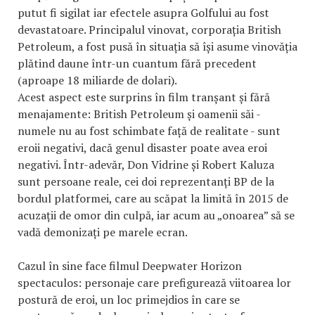
putut fi sigilat iar efectele asupra Golfului au fost
devastatoare. Principalul vinovat, corporația British
Petroleum, a fost pusă în situația să își asume vinovăția
plătind daune într-un cuantum fără precedent
(aproape 18 miliarde de dolari).
Acest aspect este surprins în film tranșant și fără
menajamente: British Petroleum și oamenii săi -
numele nu au fost schimbate față de realitate - sunt
eroii negativi, dacă genul disaster poate avea eroi
negativi. Într-adevăr, Don Vidrine și Robert Kaluza
sunt persoane reale, cei doi reprezentanți BP de la
bordul platformei, care au scăpat la limită în 2015 de
acuzații de omor din culpă, iar acum au „onoarea” să se
vadă demonizați pe marele ecran.
Cazul în sine face filmul Deepwater Horizon
spectaculos: personaje care prefigurează viitoarea lor
postură de eroi, un loc primejdios în care se