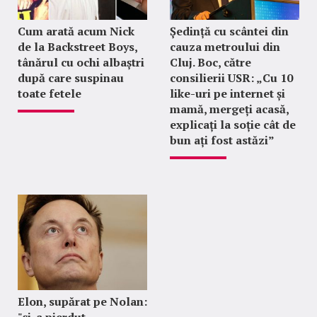
Cum arată acum Nick
Ședință cu scântei din
de la Backstreet Boys,
cauza metroului din
tânărul cu ochi albaștri
Cluj. Boc, către
după care suspinau
consilierii USR: „Cu 10
toate fetele
like-uri pe internet și
mamă, mergeți acasă,
explicați la soție cât de
bun ați fost astăzi”
Elon, supărat pe Nolan: