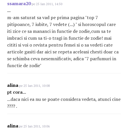
ssamara20
pe 25 Ian 2011, 14:50
...
m-am saturat sa vad pe prima pagina "top 7
pitipoance, 7 iubite, 7 vedete (...) " si horoscopul care
iti zice ce sa mananci in functie de zodie,cum sa te
imbraci si cum sa ti-o tragi in functie de zodie! mai
cititi si voi o revista pentru femei si o sa vedeti cate
articole gasiti dar aici se repeta aceleasi chesti doar ca
se schimba ceva nesemnificativ, adica "7 parfumuri in
functie de zodie"
alina
pe 25 Ian 2011, 10:08
pt cora...
...daca nici ea nu se poate considera vedeta, atunci cine
???? .
alina
pe 25 Ian 2011, 10:06