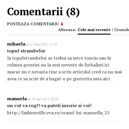
Comentarii (8)
POSTEAZA COMENTARIU
Afiseaza:
Cele mai recente
|
Cronol
mihaela
pe 27 Ian 2011, 11:52
topul strambelor
la topulstrambelor ar trebui sa intre tonciu sau la
culmea prostiei nu la sexi neveste de fotbalisti ici
macar nu e nevasta cine a scris articolul cred ca nu mai
avea ce sa scrie de a bagat-o pe gusterita asta aici
manuela
pe 25 Ian 2011, 20:22
un vot va rog!! va puteti inscrie si voi!
http://fashionville.eva.ro/orasul-lui-manuella_25