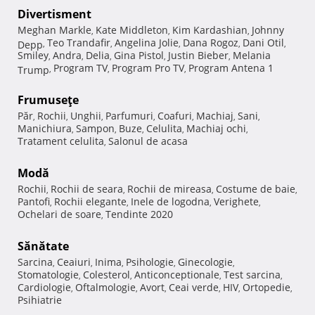
Divertisment
Meghan Markle
Kate Middleton
Kim Kardashian
Johnny
,
,
,
Teo Trandafir
Angelina Jolie
Dana Rogoz
Dani Otil
Depp
,
,
,
,
,
Smiley
Andra
Delia
Gina Pistol
Justin Bieber
Melania
,
,
,
,
,
Program TV
Program Pro TV
Program Antena 1
Trump
,
,
,
Frumuseţe
Păr
Rochii
Unghii
Parfumuri
Coafuri
Machiaj
Sani
,
,
,
,
,
,
,
Manichiura
Sampon
Buze
Celulita
Machiaj ochi
,
,
,
,
,
Tratament celulita
Salonul de acasa
,
Modă
Rochii
Rochii de seara
Rochii de mireasa
Costume de baie
,
,
,
,
Pantofi
Rochii elegante
Inele de logodna
Verighete
,
,
,
,
Ochelari de soare
Tendinte 2020
,
Sănătate
Sarcina
Ceaiuri
Inima
Psihologie
Ginecologie
,
,
,
,
,
Stomatologie
Colesterol
Anticonceptionale
Test sarcina
,
,
,
,
Cardiologie
Oftalmologie
Avort
Ceai verde
HIV
Ortopedie
,
,
,
,
,
,
Psihiatrie