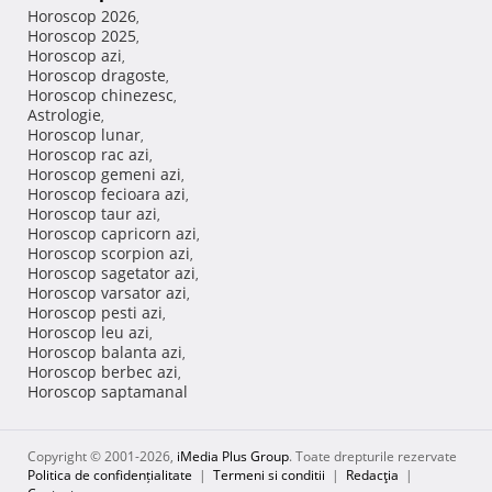
Horoscop 2026
,
Horoscop 2025
,
Horoscop azi
,
Horoscop dragoste
,
Horoscop chinezesc
,
Astrologie
,
Horoscop lunar
,
Horoscop rac azi
,
Horoscop gemeni azi
,
Horoscop fecioara azi
,
Horoscop taur azi
,
Horoscop capricorn azi
,
Horoscop scorpion azi
,
Horoscop sagetator azi
,
Horoscop varsator azi
,
Horoscop pesti azi
,
Horoscop leu azi
,
Horoscop balanta azi
,
Horoscop berbec azi
,
Horoscop saptamanal
Copyright © 2001-2026,
iMedia Plus Group
. Toate drepturile rezervate
Politica de confidențialitate
|
Termeni si conditii
|
Redacţia
|