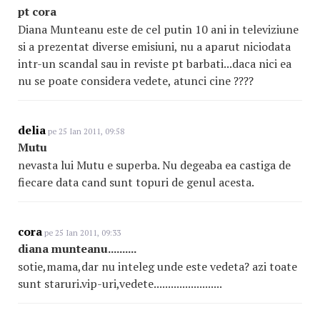
pt cora
Diana Munteanu este de cel putin 10 ani in televiziune
si a prezentat diverse emisiuni, nu a aparut niciodata
intr-un scandal sau in reviste pt barbati...daca nici ea
nu se poate considera vedete, atunci cine ????
delia
pe 25 Ian 2011, 09:58
Mutu
nevasta lui Mutu e superba. Nu degeaba ea castiga de
fiecare data cand sunt topuri de genul acesta.
cora
pe 25 Ian 2011, 09:33
diana munteanu..........
sotie,mama,dar nu inteleg unde este vedeta? azi toate
sunt staruri.vip-uri,vedete........................