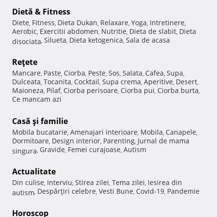
Dietă & Fitness
Diete
Fitness
Dieta Dukan
Relaxare
Yoga
Intretinere
,
,
,
,
,
,
Aerobic
Exercitii abdomen
Nutritie
Dieta de slabit
Dieta
,
,
,
,
Silueta
Dieta ketogenica
Sala de acasa
disociata
,
,
,
Reţete
Mancare
Paste
Ciorba
Peste
Sos
Salata
Cafea
Supa
,
,
,
,
,
,
,
,
Dulceata
Tocanita
Cocktail
Supa crema
Aperitive
Desert
,
,
,
,
,
,
Maioneza
Pilaf
Ciorba perisoare
Ciorba pui
Ciorba burta
,
,
,
,
,
Ce mancam azi
Casă şi familie
Mobila bucatarie
Amenajari interioare
Mobila
Canapele
,
,
,
,
Dormitoare
Design interior
Parenting
Jurnal de mama
,
,
,
Gravide
Femei curajoase
Autism
singura
,
,
,
Actualitate
Din culise
Interviu
Stirea zilei
Tema zilei
Iesirea din
,
,
,
,
Despărţiri celebre
Vesti Bune
Covid-19
Pandemie
autism
,
,
,
,
Horoscop