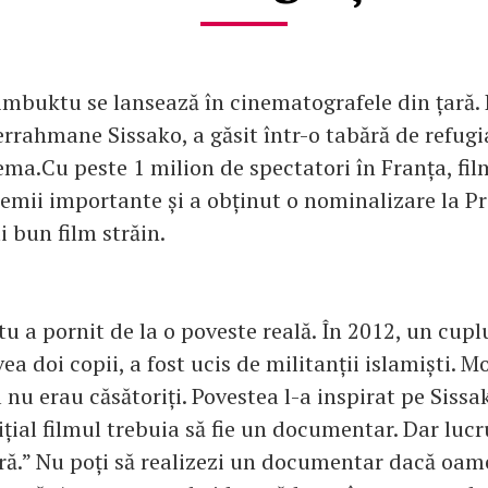
Timbuktu se lansează în cinematografele din țară.
errahmane Sissako, a găsit într-o tabără de refugi
ema.Cu peste 1 milion de spectatori în Franța, fil
mii importante și a obținut o nominalizare la P
 bun film străin.
u a pornit de la o poveste reală. În 2012, un cupl
vea doi copii, a fost ucis de militanții islamiști. 
l nu erau căsătoriți. Povestea l-a inspirat pe Sissa
ițial filmul trebuia să fie un documentar. Dar lucr
ură.” Nu poți să realizezi un documentar dacă oam