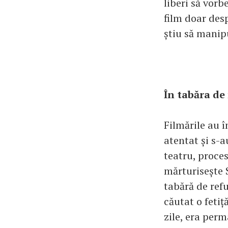
liberi să vor
film doar desp
știu să manip
În tabăra de
Filmările au 
atentat și s-
teatru, proces
mărturisește S
tabără de ref
căutat o fetiț
zile, era per