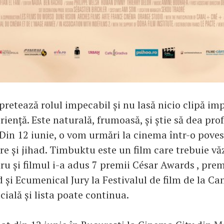
rpretează rolul impecabil și nu lasă nicio clipă im
riență. Este naturală, frumoasă, și știe să dea pr
 Din 12 iunie, o vom urmări la cinema într-o pove
re și jihad. Timbuktu este un film care trebuie vă
ru și filmul i-a adus 7 premii César Awards , prem
și Ecumenical Jury la Festivalul de film de la Ca
cială și lista poate continua.