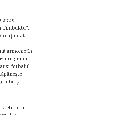
-a spus
în Timbuktu”.
ternațional.
lină armonie în
auza regimului
r și fotbalul
stăpânește
 subit și
preferat al
are şi-a