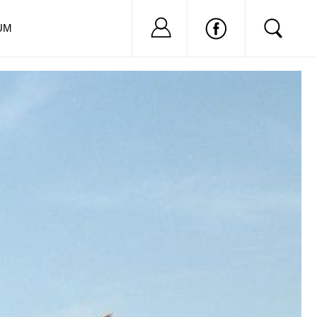
Nu ai cont?
Inregistreaza-
UM