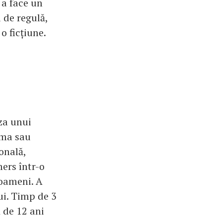
 a face un
 de regulă,
o ficțiune.
za unui
ema sau
onală,
mers într-o
 oameni. A
lui. Timp de 3
 de 12 ani