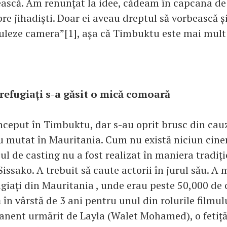
bească. Am renunțat la idee, cădeam în capcana de
re jihadiști. Doar ei aveau dreptul să vorbească și
uleze camera”[1], așa că Timbuktu este mai mult 
 refugiați s-a găsit o mică comoară
început în Timbuktu, dar s-au oprit brusc din cau
au mutat în Mauritania. Cum nu există niciun cin
ul de casting nu a fost realizat în maniera tradiți
issako. A trebuit să caute actorii în jurul său. A 
ugiați din Mauritania , unde erau peste 50,000 de
ă în vârstă de 3 ani pentru unul din rolurile filmu
manent urmărit de Layla (Walet Mohamed), o fetiță