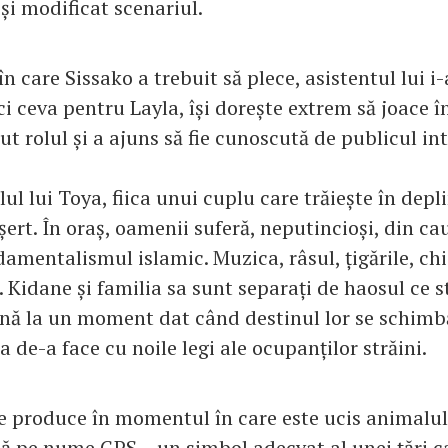
și modificat scenariul.
 care Sissako a trebuit să plece, asistentul lui i
ci ceva pentru Layla, își dorește extrem să joace 
ut rolul și a ajuns să fie cunoscută de publicul in
lul lui Toya, fiica unui cuplu care trăiește în dep
ert. În oraș, oamenii suferă, neputincioși, din c
mentalismul islamic. Muzica, râsul, țigările, chia
. Kidane și familia sa sunt separați de haosul ce 
ă la un moment dat când destinul lor se schimbă
 de-a face cu noile legi ale ocupanților străini.
 produce în momentul în care este ucis animalul 
că pe nume GPS – un simbol adecvat al unei ţări c