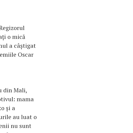
 Regizorul
ați o mică
mul a câștigat
remiile Oscar
u din Mali,
Motivul: mama
ko și a
urile au luat o
enii nu sunt