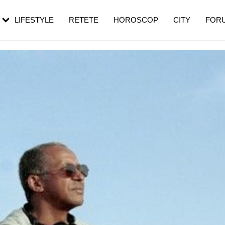
rebui să mergi
și 60 de ani. De ce te trezești mai des
pe măsură ce înaintezi în vârstă
LIFESTYLE
RETETE
HOROSCOP
CITY
FOR