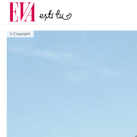
menopauză și când ar t
Carieră
la medic
Actualitate
© Copyright: