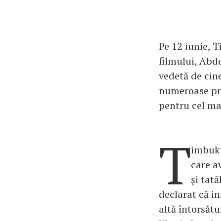
Pe 12 iunie, 
filmului, Abd
vedetă de cin
numeroase pre
pentru cel mai
T
imbukt
care a
și tată
declarat că in
altă întorsăt