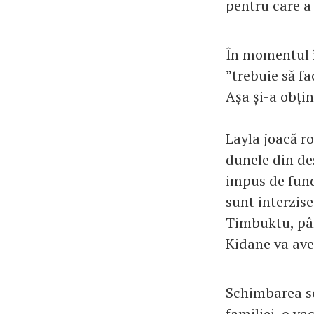
pentru care a 
În momentul în
”trebuie să fa
Așa și-a obțin
Layla joacă ro
dunele din deș
impus de funda
sunt interzise
Timbuktu, pân
Kidane va avea
Schimbarea se
familiei, o va