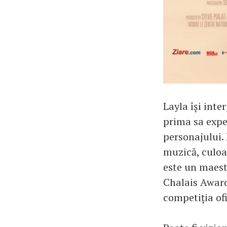
Layla își inte
prima sa expe
personajului.
muzică, culoa
este un maest
Chalais Award 
competiția ofi