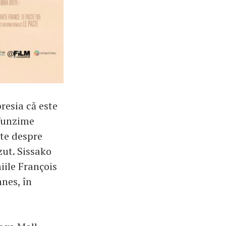
presia că este
ofunzime
ste despre
zut. Sissako
iile François
nnes, în