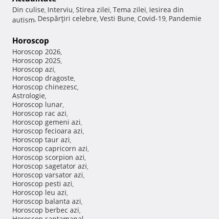
Din culise
Interviu
Stirea zilei
Tema zilei
Iesirea din
,
,
,
,
Despărţiri celebre
Vesti Bune
Covid-19
Pandemie
autism
,
,
,
,
Horoscop
Horoscop 2026
,
Horoscop 2025
,
Horoscop azi
,
Horoscop dragoste
,
Horoscop chinezesc
,
Astrologie
,
Horoscop lunar
,
Horoscop rac azi
,
Horoscop gemeni azi
,
Horoscop fecioara azi
,
Horoscop taur azi
,
Horoscop capricorn azi
,
Horoscop scorpion azi
,
Horoscop sagetator azi
,
Horoscop varsator azi
,
Horoscop pesti azi
,
Horoscop leu azi
,
Horoscop balanta azi
,
Horoscop berbec azi
,
Horoscop saptamanal