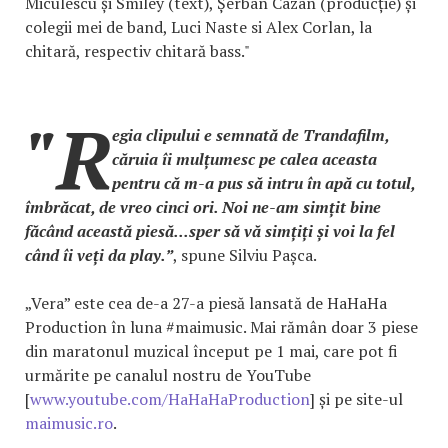
Miculescu și Smiley (text), Șerban Cazan (producție) și
colegii mei de band, Luci Naste si Alex Corlan, la
chitară, respectiv chitară bass."
"R
egia clipului e semnată de Trandafilm,
căruia îi mulțumesc pe calea aceasta
pentru că m-a pus să intru în apă cu totul,
îmbrăcat, de vreo cinci ori. Noi ne-am simțit bine
făcând această piesă...sper să vă simțiți și voi la fel
când îi veți da play.”
, spune Silviu Pașca.
„Vera” este cea de-a 27-a piesă lansată de HaHaHa
Production în luna #maimusic. Mai rămân doar 3 piese
din maratonul muzical început pe 1 mai, care pot fi
urmărite pe canalul nostru de YouTube
[
www.youtube.com/HaHaHaProduction
] și pe site-ul
maimusic.ro
.