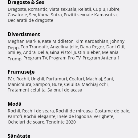
Dragoste & Sex
Dragoste
Romantic
Viata sexuala
Relatii
Cuplu
Iubire
,
,
,
,
,
,
Casatorie
Sex
Kama Sutra
Pozitii sexuale Kamasutra
,
,
,
,
Declaratii de dragoste
Divertisment
Meghan Markle
Kate Middleton
Kim Kardashian
Johnny
,
,
,
Teo Trandafir
Angelina Jolie
Dana Rogoz
Dani Otil
Depp
,
,
,
,
,
Smiley
Andra
Delia
Gina Pistol
Justin Bieber
Melania
,
,
,
,
,
Program TV
Program Pro TV
Program Antena 1
Trump
,
,
,
Frumuseţe
Păr
Rochii
Unghii
Parfumuri
Coafuri
Machiaj
Sani
,
,
,
,
,
,
,
Manichiura
Sampon
Buze
Celulita
Machiaj ochi
,
,
,
,
,
Tratament celulita
Salonul de acasa
,
Modă
Rochii
Rochii de seara
Rochii de mireasa
Costume de baie
,
,
,
,
Pantofi
Rochii elegante
Inele de logodna
Verighete
,
,
,
,
Ochelari de soare
Tendinte 2020
,
Sănătate