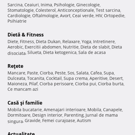
Sarcina
Ceaiuri
Inima
Psihologie
Ginecologie
,
,
,
,
,
Stomatologie
Colesterol
Anticonceptionale
Test sarcina
,
,
,
,
Cardiologie
Oftalmologie
Avort
Ceai verde
HIV
Ortopedie
,
,
,
,
,
,
Psihiatrie
Dietă & Fitness
Diete
Fitness
Dieta Dukan
Relaxare
Yoga
Intretinere
,
,
,
,
,
,
Aerobic
Exercitii abdomen
Nutritie
Dieta de slabit
Dieta
,
,
,
,
Silueta
Dieta ketogenica
Sala de acasa
disociata
,
,
,
Reţete
Mancare
Paste
Ciorba
Peste
Sos
Salata
Cafea
Supa
,
,
,
,
,
,
,
,
Dulceata
Tocanita
Cocktail
Supa crema
Aperitive
Desert
,
,
,
,
,
,
Maioneza
Pilaf
Ciorba perisoare
Ciorba pui
Ciorba burta
,
,
,
,
,
Ce mancam azi
Casă şi familie
Mobila bucatarie
Amenajari interioare
Mobila
Canapele
,
,
,
,
Dormitoare
Design interior
Parenting
Jurnal de mama
,
,
,
Gravide
Femei curajoase
Autism
singura
,
,
,
Actualitate