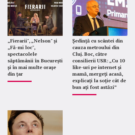
„Fierarii", „Nelson" și
Ședință cu scântei din
„Fă-mi loc",
cauza metroului din
spectacolele
Cluj. Boc, către
săptămânii în București
consilierii USR: „Cu 10
și în mai multe orașe
like-uri pe internet și
din țar
mamă, mergeți acasă,
explicați la soție cât de
bun ați fost astăzi”