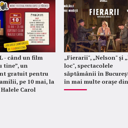
 - când un film
„Fierarii", „Nelson" și 
u tine”, un
loc", spectacolele
t gratuit pentru
săptămânii în Bucureșt
familii, pe 10 mai, la
în mai multe orașe din
- Halele Carol