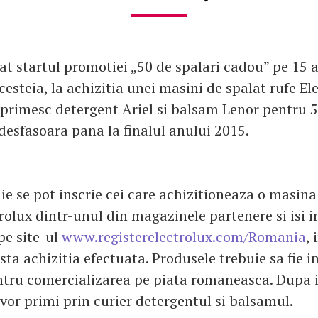
at startul promotiei „50 de spalari cadou” pe 15 
esteia, la achizitia unei masini de spalat rufe El
primesc detergent Ariel si balsam Lenor pentru 50
esfasoara pana la finalul anului 2015.
e se pot inscrie cei care achizitioneaza o masina
trolux dintr-unul din magazinele partenere si isi i
pe site-ul
www.registerelectrolux.com/Romania
,
sta achizitia efectuata. Produsele trebuie sa fie 
ntru comercializarea pe piata romaneasca. Dupa i
vor primi prin curier detergentul si balsamul.