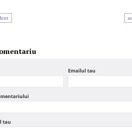
dent
ar
comentariu
Emailul tau
omentariului
l tau