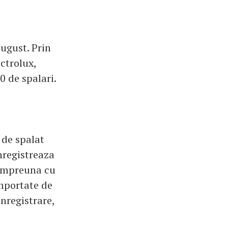
august. Prin
ectrolux,
 de spalari.
 de spalat
nregistreaza
 impreuna cu
importate de
nregistrare,