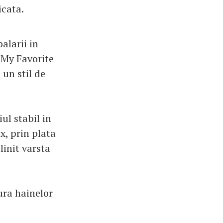
icata.
larii in
 „My Favorite
 un stil de
ul stabil in
x, prin plata
linit varsta
gura hainelor