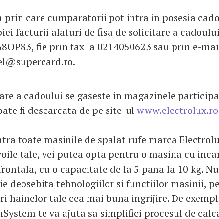
 prin care cumparatorii pot intra in posesia cado
iei facturii alaturi de fisa de solicitare a cadoului
68OP83, fie prin fax la 0214050623 sau prin e-mail
iel@supercard.ro.
tare a cadoului se gaseste in magazinele participa
oate fi descarcata de pe site-ul
www.electrolux.ro
tra toate masinile de spalat rufe marca Electrolux
voile tale, vei putea opta pentru o masina cu inca
frontala, cu o capacitate de la 5 pana la 10 kg. Nu
ie deosebita tehnologiilor si functiilor masinii, p
ri hainelor tale cea mai buna ingrijire. De exemp
ystem te va ajuta sa simplifici procesul de calca