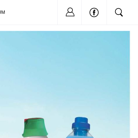
Nu ai cont?
Inregistreaza-
UM