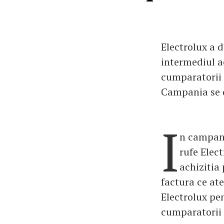
Electrolux a d
intermediul ac
cumparatorii 
Campania se d
I
n campani
rufe Elec
achizitia 
factura ce ate
Electrolux pe
cumparatorii 