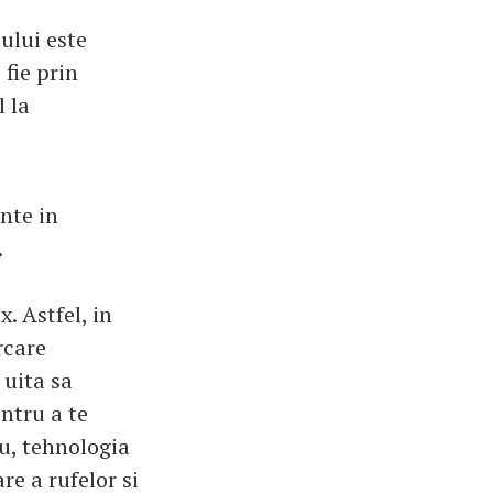
ului este
 fie prin
 la
nte in
.
. Astfel, in
rcare
 uita sa
entru a te
lu, tehnologia
re a rufelor si