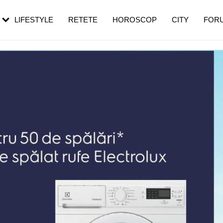
rezești mai des
Cât durează, cum te pregătești și cât
i în vârstă
de dureroasă este investigația
LIFESTYLE
RETETE
HOROSCOP
CITY
FOR