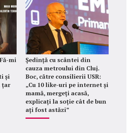
„Fă-mi
Ședință cu scântei din
cauza metroului din Cluj.
i și
Boc, către consilierii USR:
 țar
„Cu 10 like-uri pe internet și
mamă, mergeți acasă,
explicați la soție cât de bun
ați fost astăzi”