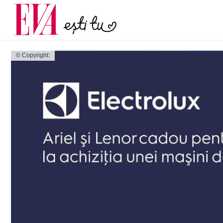
și 60 de ani. De ce te t
Carieră
pe măsură ce înaintez
Actualitate
© Copyright: