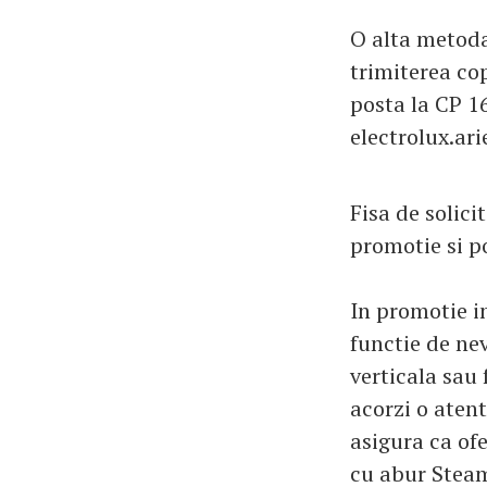
O alta metoda
trimiterea cop
posta la CP 1
electrolux.ar
Fisa de solici
promotie si p
In promotie in
functie de ne
verticala sau 
acorzi o atent
asigura ca ofe
cu abur SteamS