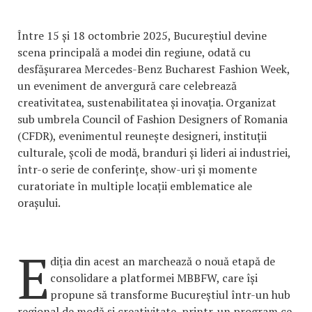
Între 15 și 18 octombrie 2025, Bucureștiul devine
scena principală a modei din regiune, odată cu
desfășurarea Mercedes-Benz Bucharest Fashion Week,
un eveniment de anvergură care celebrează
creativitatea, sustenabilitatea și inovația. Organizat
sub umbrela Council of Fashion Designers of Romania
(CFDR), evenimentul reunește designeri, instituții
culturale, școli de modă, branduri și lideri ai industriei,
într-o serie de conferințe, show-uri și momente
curatoriate în multiple locații emblematice ale
orașului.
E
diția din acest an marchează o nouă etapă de
consolidare a platformei MBBFW, care își
propune să transforme Bucureștiul într-un hub
regional de modă și creativitate, printr-un program ce