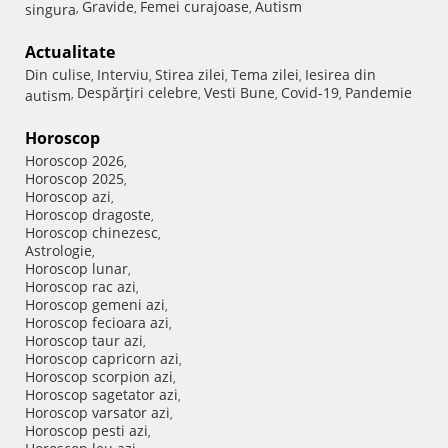
Gravide
Femei curajoase
Autism
singura
,
,
,
Actualitate
Din culise
Interviu
Stirea zilei
Tema zilei
Iesirea din
,
,
,
,
Despărţiri celebre
Vesti Bune
Covid-19
Pandemie
autism
,
,
,
,
Horoscop
Horoscop 2026
,
Horoscop 2025
,
Horoscop azi
,
Horoscop dragoste
,
Horoscop chinezesc
,
Astrologie
,
Horoscop lunar
,
Horoscop rac azi
,
Horoscop gemeni azi
,
Horoscop fecioara azi
,
Horoscop taur azi
,
Horoscop capricorn azi
,
Horoscop scorpion azi
,
Horoscop sagetator azi
,
Horoscop varsator azi
,
Horoscop pesti azi
,