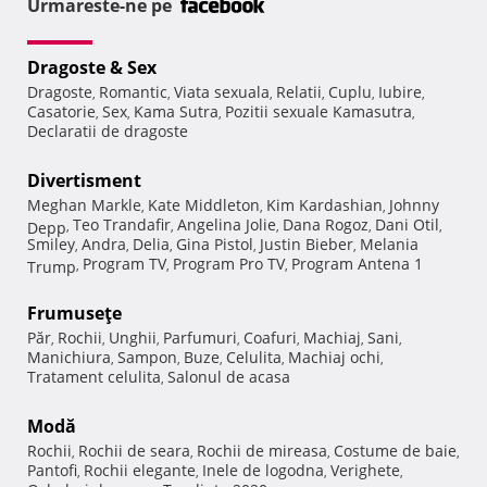
Urmareste-ne pe
Dragoste & Sex
Dragoste
Romantic
Viata sexuala
Relatii
Cuplu
Iubire
,
,
,
,
,
,
Casatorie
Sex
Kama Sutra
Pozitii sexuale Kamasutra
,
,
,
,
Declaratii de dragoste
Divertisment
Meghan Markle
Kate Middleton
Kim Kardashian
Johnny
,
,
,
Teo Trandafir
Angelina Jolie
Dana Rogoz
Dani Otil
Depp
,
,
,
,
,
Smiley
Andra
Delia
Gina Pistol
Justin Bieber
Melania
,
,
,
,
,
Program TV
Program Pro TV
Program Antena 1
Trump
,
,
,
Frumuseţe
Păr
Rochii
Unghii
Parfumuri
Coafuri
Machiaj
Sani
,
,
,
,
,
,
,
Manichiura
Sampon
Buze
Celulita
Machiaj ochi
,
,
,
,
,
Tratament celulita
Salonul de acasa
,
Modă
Rochii
Rochii de seara
Rochii de mireasa
Costume de baie
,
,
,
,
Pantofi
Rochii elegante
Inele de logodna
Verighete
,
,
,
,