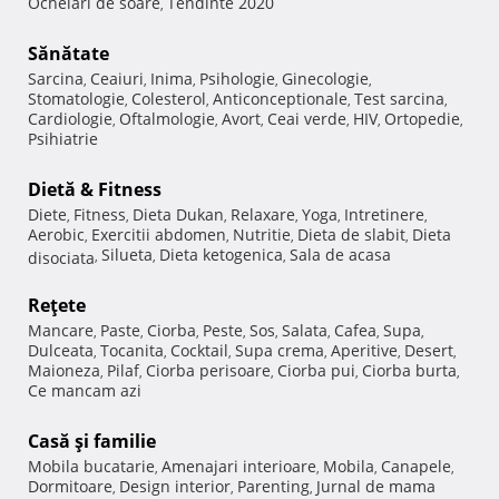
Ochelari de soare
Tendinte 2020
,
Sănătate
Sarcina
Ceaiuri
Inima
Psihologie
Ginecologie
,
,
,
,
,
Stomatologie
Colesterol
Anticonceptionale
Test sarcina
,
,
,
,
Cardiologie
Oftalmologie
Avort
Ceai verde
HIV
Ortopedie
,
,
,
,
,
,
Psihiatrie
Dietă & Fitness
Diete
Fitness
Dieta Dukan
Relaxare
Yoga
Intretinere
,
,
,
,
,
,
Aerobic
Exercitii abdomen
Nutritie
Dieta de slabit
Dieta
,
,
,
,
Silueta
Dieta ketogenica
Sala de acasa
disociata
,
,
,
Reţete
Mancare
Paste
Ciorba
Peste
Sos
Salata
Cafea
Supa
,
,
,
,
,
,
,
,
Dulceata
Tocanita
Cocktail
Supa crema
Aperitive
Desert
,
,
,
,
,
,
Maioneza
Pilaf
Ciorba perisoare
Ciorba pui
Ciorba burta
,
,
,
,
,
Ce mancam azi
Casă şi familie
Mobila bucatarie
Amenajari interioare
Mobila
Canapele
,
,
,
,
Dormitoare
Design interior
Parenting
Jurnal de mama
,
,
,