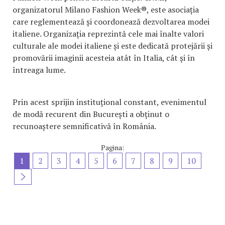
organizatorul Milano Fashion Week®, este asociația
care reglementează și coordonează dezvoltarea modei
italiene. Organizația reprezintă cele mai înalte valori
culturale ale modei italiene și este dedicată protejării și
promovării imaginii acesteia atât în Italia, cât și în
întreaga lume.
Prin acest sprijin instituțional constant, evenimentul
de modă recurent din București a obținut o
recunoaștere semnificativă în România.
Pagina:
1
2
3
4
5
6
7
8
9
10