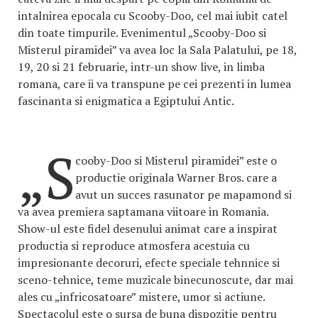
intalnirea epocala cu Scooby-Doo, cel mai iubit catel
din toate timpurile. Evenimentul „Scooby-Doo si
Misterul piramidei” va avea loc la Sala Palatului, pe 18,
19, 20 si 21 februarie, intr-un show live, in limba
romana, care ii va transpune pe cei prezenti in lumea
fascinanta si enigmatica a Egiptului Antic.
„S
cooby-Doo si Misterul piramidei” este o
productie originala Warner Bros. care a
avut un succes rasunator pe mapamond si
va avea premiera saptamana viitoare in Romania.
Show-ul este fidel desenului animat care a inspirat
productia si reproduce atmosfera acestuia cu
impresionante decoruri, efecte speciale tehnnice si
sceno-tehnice, teme muzicale binecunoscute, dar mai
ales cu „infricosatoare” mistere, umor si actiune.
Spectacolul este o sursa de buna dispozitie pentru