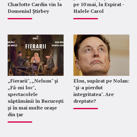
Charlotte Cardin vin la
pe 10 mai, la Expirat -
Domeniul Știrbey
Halele Carol
„Fierarii", „Nelson" și
Elon, supărat pe Nolan:
„Fă-mi loc",
"şi-a pierdut
spectacolele
integritatea". Are
săptămânii în București
dreptate?
și în mai multe orașe
din țar