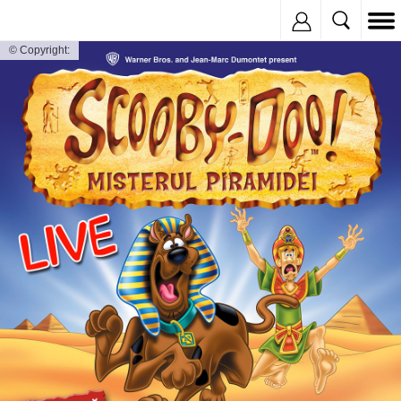
Inregistreaza
© Copyright: