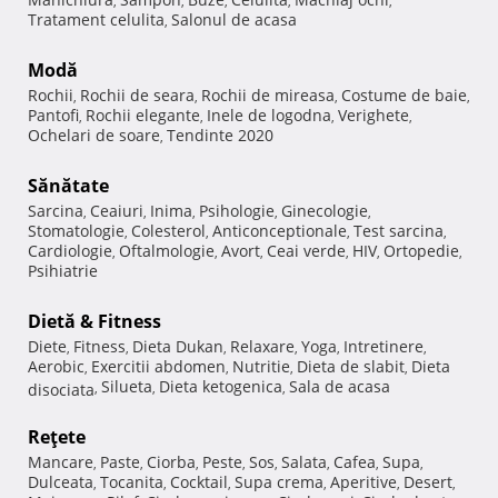
,
,
,
,
,
Tratament celulita
Salonul de acasa
,
Modă
Rochii
Rochii de seara
Rochii de mireasa
Costume de baie
,
,
,
,
Pantofi
Rochii elegante
Inele de logodna
Verighete
,
,
,
,
Ochelari de soare
Tendinte 2020
,
Sănătate
Sarcina
Ceaiuri
Inima
Psihologie
Ginecologie
,
,
,
,
,
Stomatologie
Colesterol
Anticonceptionale
Test sarcina
,
,
,
,
Cardiologie
Oftalmologie
Avort
Ceai verde
HIV
Ortopedie
,
,
,
,
,
,
Psihiatrie
Dietă & Fitness
Diete
Fitness
Dieta Dukan
Relaxare
Yoga
Intretinere
,
,
,
,
,
,
Aerobic
Exercitii abdomen
Nutritie
Dieta de slabit
Dieta
,
,
,
,
Silueta
Dieta ketogenica
Sala de acasa
disociata
,
,
,
Reţete
Mancare
Paste
Ciorba
Peste
Sos
Salata
Cafea
Supa
,
,
,
,
,
,
,
,
Dulceata
Tocanita
Cocktail
Supa crema
Aperitive
Desert
,
,
,
,
,
,