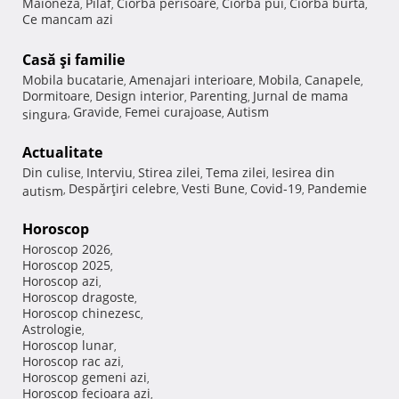
Maioneza
Pilaf
Ciorba perisoare
Ciorba pui
Ciorba burta
,
,
,
,
,
Ce mancam azi
Casă şi familie
Mobila bucatarie
Amenajari interioare
Mobila
Canapele
,
,
,
,
Dormitoare
Design interior
Parenting
Jurnal de mama
,
,
,
Gravide
Femei curajoase
Autism
singura
,
,
,
Actualitate
Din culise
Interviu
Stirea zilei
Tema zilei
Iesirea din
,
,
,
,
Despărţiri celebre
Vesti Bune
Covid-19
Pandemie
autism
,
,
,
,
Horoscop
Horoscop 2026
,
Horoscop 2025
,
Horoscop azi
,
Horoscop dragoste
,
Horoscop chinezesc
,
Astrologie
,
Horoscop lunar
,
Horoscop rac azi
,
Horoscop gemeni azi
,
Horoscop fecioara azi
,