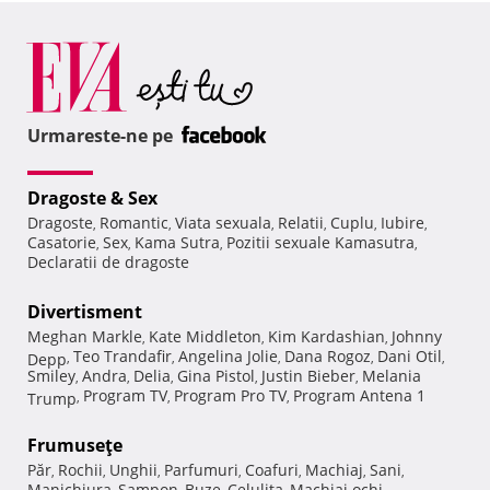
Urmareste-ne pe
Dragoste & Sex
Dragoste
Romantic
Viata sexuala
Relatii
Cuplu
Iubire
,
,
,
,
,
,
Casatorie
Sex
Kama Sutra
Pozitii sexuale Kamasutra
,
,
,
,
Declaratii de dragoste
Divertisment
Meghan Markle
Kate Middleton
Kim Kardashian
Johnny
,
,
,
Teo Trandafir
Angelina Jolie
Dana Rogoz
Dani Otil
Depp
,
,
,
,
,
Smiley
Andra
Delia
Gina Pistol
Justin Bieber
Melania
,
,
,
,
,
Program TV
Program Pro TV
Program Antena 1
Trump
,
,
,
Frumuseţe
Păr
Rochii
Unghii
Parfumuri
Coafuri
Machiaj
Sani
,
,
,
,
,
,
,
Manichiura
Sampon
Buze
Celulita
Machiaj ochi