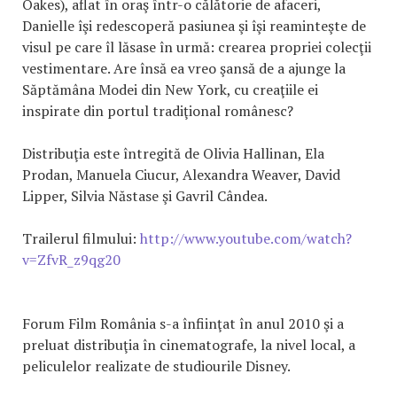
Oakes), aflat în oraş într-o călătorie de afaceri,
Danielle îşi redescoperă pasiunea şi îşi reaminteşte de
visul pe care îl lăsase în urmă: crearea propriei colecţii
vestimentare. Are însă ea vreo şansă de a ajunge la
Săptămâna Modei din New York, cu creaţiile ei
inspirate din portul tradiţional românesc?
Distribuţia este întregită de Olivia Hallinan, Ela
Prodan, Manuela Ciucur, Alexandra Weaver, David
Lipper, Silvia Năstase şi Gavril Cândea.
Trailerul filmului:
http://www.youtube.com/watch?
v=ZfvR_z9qg20
Forum Film România s-a înfiinţat în anul 2010 şi a
preluat distribuţia în cinematografe, la nivel local, a
peliculelor realizate de studiourile Disney.