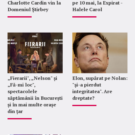
Charlotte Cardin vin la
pe 10 mai, la Expirat -
Domeniul Știrbey
Halele Carol
„Fierarii", „Nelson" și
Elon, supărat pe Nolan:
„Fă-mi loc",
"şi-a pierdut
spectacolele
integritatea". Are
săptămânii în București
dreptate?
și în mai multe orașe
din țar