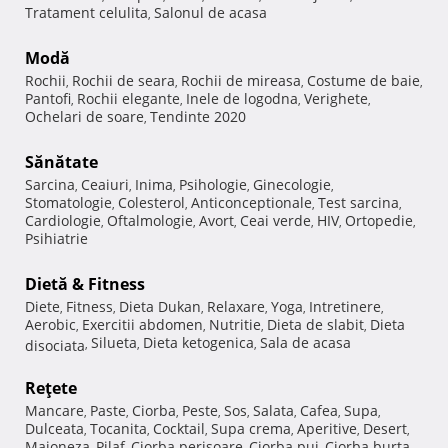
Tratament celulita
Salonul de acasa
,
Modă
Rochii
Rochii de seara
Rochii de mireasa
Costume de baie
,
,
,
,
Pantofi
Rochii elegante
Inele de logodna
Verighete
,
,
,
,
Ochelari de soare
Tendinte 2020
,
Sănătate
Sarcina
Ceaiuri
Inima
Psihologie
Ginecologie
,
,
,
,
,
Stomatologie
Colesterol
Anticonceptionale
Test sarcina
,
,
,
,
Cardiologie
Oftalmologie
Avort
Ceai verde
HIV
Ortopedie
,
,
,
,
,
,
Psihiatrie
Dietă & Fitness
Diete
Fitness
Dieta Dukan
Relaxare
Yoga
Intretinere
,
,
,
,
,
,
Aerobic
Exercitii abdomen
Nutritie
Dieta de slabit
Dieta
,
,
,
,
Silueta
Dieta ketogenica
Sala de acasa
disociata
,
,
,
Reţete
Mancare
Paste
Ciorba
Peste
Sos
Salata
Cafea
Supa
,
,
,
,
,
,
,
,
Dulceata
Tocanita
Cocktail
Supa crema
Aperitive
Desert
,
,
,
,
,
,
Maioneza
Pilaf
Ciorba perisoare
Ciorba pui
Ciorba burta
,
,
,
,
,