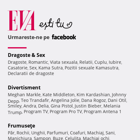
Urmareste-ne pe
Dragoste & Sex
Dragoste
Romantic
Viata sexuala
Relatii
Cuplu
Iubire
,
,
,
,
,
,
Casatorie
Sex
Kama Sutra
Pozitii sexuale Kamasutra
,
,
,
,
Declaratii de dragoste
Divertisment
Meghan Markle
Kate Middleton
Kim Kardashian
Johnny
,
,
,
Teo Trandafir
Angelina Jolie
Dana Rogoz
Dani Otil
Depp
,
,
,
,
,
Smiley
Andra
Delia
Gina Pistol
Justin Bieber
Melania
,
,
,
,
,
Program TV
Program Pro TV
Program Antena 1
Trump
,
,
,
Frumuseţe
Păr
Rochii
Unghii
Parfumuri
Coafuri
Machiaj
Sani
,
,
,
,
,
,
,
Manichiura
Sampon
Buze
Celulita
Machiaj ochi
,
,
,
,
,