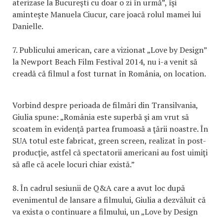
aterizase la Bucureşti cu doar o zi în urmă”, îşi
aminteşte Manuela Ciucur, care joacă rolul mamei lui
Danielle.
7. Publicului american, care a vizionat „Love by Design”
la Newport Beach Film Festival 2014, nu i-a venit să
creadă că filmul a fost turnat în România, on location.
Vorbind despre perioada de filmări din Transilvania,
Giulia spune: „România este superbă şi am vrut să
scoatem în evidenţă partea frumoasă a ţării noastre. În
SUA totul este fabricat, green screen, realizat în post-
producţie, astfel că spectatorii americani au fost uimiţi
să afle că acele locuri chiar există.”
8. În cadrul sesiunii de Q&A care a avut loc după
evenimentul de lansare a filmului, Giulia a dezvăluit că
va exista o continuare a filmului, un „Love by Design