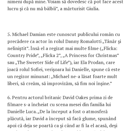
nimeni după mine. Voiam să dovedesc că pot face acest
lucru şi că nu mă bâlbîi”, a mărturisit Giulia.
5. Michael Damian este cunoscut publicului român cu
precădere ca actor în rolul Danny Romalotti „Tânăr şi
neliniştit”. Însă el a regizat mai multe filme („Flicka:
Country Pride”, „Flicka 2”, „A Princess for Christmas”
sau „The Sweeter Side of Life”), iar Ela Prodan, care
joacă rolul Sofiei, verişoara lui Danielle, spune că este
un regizor minunat: „Michael ne-a lăsat foarte mult
liberi, să creăm, să improvizăm, să fim noi înşine.”
6. Pentru actorul britanic David Oakes prima zi de
filmare s-a încheiat cu scena mesei din familia lui
Danielle Luca. „De la început a fost o atmosferă
plăcută, iar David a început să facă glume, spunând
apoi că deja se poartă ca şi când ar fi la el acasă, deşi