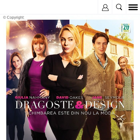
Inregistreaza
© Copyright: