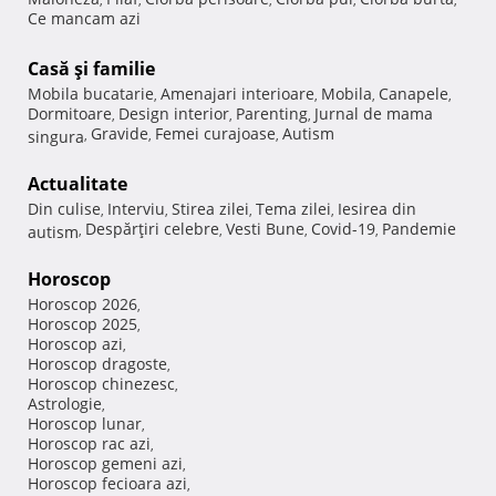
Ce mancam azi
Casă şi familie
Mobila bucatarie
Amenajari interioare
Mobila
Canapele
,
,
,
,
Dormitoare
Design interior
Parenting
Jurnal de mama
,
,
,
Gravide
Femei curajoase
Autism
singura
,
,
,
Actualitate
Din culise
Interviu
Stirea zilei
Tema zilei
Iesirea din
,
,
,
,
Despărţiri celebre
Vesti Bune
Covid-19
Pandemie
autism
,
,
,
,
Horoscop
Horoscop 2026
,
Horoscop 2025
,
Horoscop azi
,
Horoscop dragoste
,
Horoscop chinezesc
,
Astrologie
,
Horoscop lunar
,
Horoscop rac azi
,
Horoscop gemeni azi
,
Horoscop fecioara azi
,