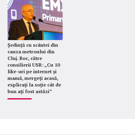
Ședință cu scântei din
cauza metroului din
Cluj. Boc, către
consilierii USR: „Cu 10
like-uri pe internet și
mamă, mergeți acasă,
explicați la soție cât de
bun ați fost astăzi”