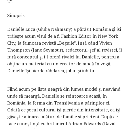
2”.
Sinopsis
Danielle Luca (Giulia Nahmany) a părăsit România şi îşi
trăieşte acum visul de a fi Fashion Editor în New York
City, la faimoasa revistă „Beguile”. Însă când Vivien
Thompson (Jane Seymour), redactorul-şef al revistei, îi
fură conceptul şi i-l oferă rivalei lui Danielle, pentru a
obţine un material cu un creator de modă în vogă,
Danielle îşi pierde răbdarea, jobul şi iubitul.
Fiind acum pe lista neagră din lumea modei şi neavând
unde să meargă, Danielle se reîntoarce acasă, în
România, la ferma din Transilvania a părinţilor ei.
Odată ce şocul cultural îşi pierde din intensitate, ea îşi
găseşte alinarea alături de familie şi prieteni. După ce
face cunoştinţă cu britanicul Adrian Edwards (David