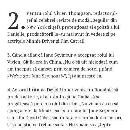
2.
Pentru rolul Vivien Thompson, redactorul-
şef al celebrei reviste de modă „Beguile” din
New York şi şefa pretenţioasă şi egoistă a lui
Danielle, producătorii le-au mai avut în vedere şi pe
actriţele Minnie Driver şi Kim Catrall.
3. Când a aflat că Jane Seymour a acceptat rolul lui
Vivien, Giulia era în China. „Nu o să uit niciodată cum
am început să dansez prin camera de hotel ţipând
«We’ve got Jane Seymour!»”, îşi aminteşte ea.
4. Actorul britanic David Lipper venise în România să
predea actorie, el ajutând-o şi pe Giulia să se
pregătească pentru rolul din film. „Nu voiam ca eu să
ajung acolo, la filmări, să joc în faţa lui Jane Seymour
sau a lui David Oakes sau în faţa oricăruia dintre actori,
şi să nu ştiu ce trebuie să fac. Nu voiam să aştepte