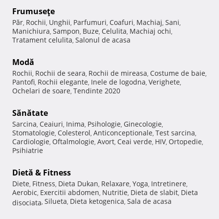
Frumuseţe
Păr
Rochii
Unghii
Parfumuri
Coafuri
Machiaj
Sani
,
,
,
,
,
,
,
Manichiura
Sampon
Buze
Celulita
Machiaj ochi
,
,
,
,
,
Tratament celulita
Salonul de acasa
,
Modă
Rochii
Rochii de seara
Rochii de mireasa
Costume de baie
,
,
,
,
Pantofi
Rochii elegante
Inele de logodna
Verighete
,
,
,
,
Ochelari de soare
Tendinte 2020
,
Sănătate
Sarcina
Ceaiuri
Inima
Psihologie
Ginecologie
,
,
,
,
,
Stomatologie
Colesterol
Anticonceptionale
Test sarcina
,
,
,
,
Cardiologie
Oftalmologie
Avort
Ceai verde
HIV
Ortopedie
,
,
,
,
,
,
Psihiatrie
Dietă & Fitness
Diete
Fitness
Dieta Dukan
Relaxare
Yoga
Intretinere
,
,
,
,
,
,
Aerobic
Exercitii abdomen
Nutritie
Dieta de slabit
Dieta
,
,
,
,
Silueta
Dieta ketogenica
Sala de acasa
disociata
,
,
,