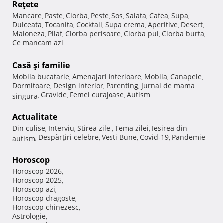
Reţete
Mancare
Paste
Ciorba
Peste
Sos
Salata
Cafea
Supa
,
,
,
,
,
,
,
,
Dulceata
Tocanita
Cocktail
Supa crema
Aperitive
Desert
,
,
,
,
,
,
Maioneza
Pilaf
Ciorba perisoare
Ciorba pui
Ciorba burta
,
,
,
,
,
Ce mancam azi
Casă şi familie
Mobila bucatarie
Amenajari interioare
Mobila
Canapele
,
,
,
,
Dormitoare
Design interior
Parenting
Jurnal de mama
,
,
,
Gravide
Femei curajoase
Autism
singura
,
,
,
Actualitate
Din culise
Interviu
Stirea zilei
Tema zilei
Iesirea din
,
,
,
,
Despărţiri celebre
Vesti Bune
Covid-19
Pandemie
autism
,
,
,
,
Horoscop
Horoscop 2026
,
Horoscop 2025
,
Horoscop azi
,
Horoscop dragoste
,
Horoscop chinezesc
,
Astrologie
,