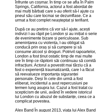
înfrunte un coșmar. În timp ce se afla în Palm
Springs, California, actorul a fost abordat de
mai mulți bărbați care s-au oferit să-l ajute cu
pneul său care tocmai se dezumflase. Ce a
urmat a fost complet neașteptat și terifiant.
După ce au pretins că vor să-l ajute, acești
indivizi l-au răpit pe London și au inițiat o serie
de evenimente bizare și periculoase. Sub
amenințarea cu violența, l-au obligat să
conducă prin oraș și să cumpere și să
consume alcool și droguri. Potrivit rapoartelor,
London a fost ținut ostatic timp de mai multe
ore în timp ce răpitorii săi continuau să comită
infracțiuni. Actorul a povestit mai târziu că a
fost o experiență traumatizantă, care l-a făcut
să reevalueze importanța siguranței
personale. Deși în cele din urmă a fost
eliberat, incidentul a avut repercusiuni pe
termen lung asupra lui. Cazul a fost tratat cu
scepticism de unii, având în vedere istoricul
lui London cu abuzul de substanțe, ceea ce a
complicat povestea.
Alex Band În august 2013, viața lui Alex Band