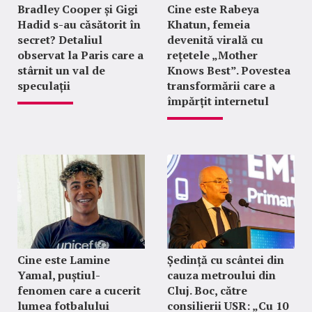
Bradley Cooper și Gigi
Cine este Rabeya
Hadid s-au căsătorit în
Khatun, femeia
secret? Detaliul
devenită virală cu
observat la Paris care a
rețetele „Mother
stârnit un val de
Knows Best”. Povestea
speculații
transformării care a
împărțit internetul
Cine este Lamine
Ședință cu scântei din
Yamal, puștiul-
cauza metroului din
fenomen care a cucerit
Cluj. Boc, către
lumea fotbalului
consilierii USR: „Cu 10