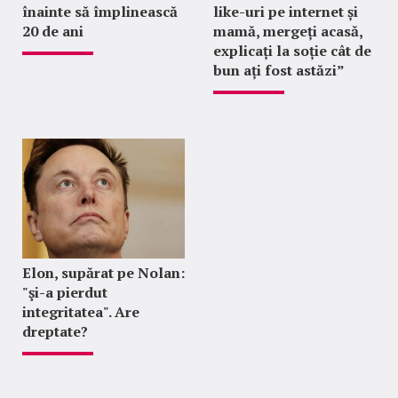
înainte să împlinească
like-uri pe internet și
20 de ani
mamă, mergeți acasă,
explicați la soție cât de
bun ați fost astăzi”
Elon, supărat pe Nolan:
"şi-a pierdut
integritatea". Are
dreptate?