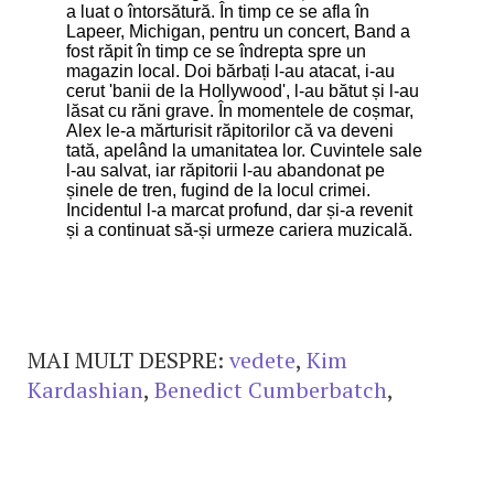
a luat o întorsătură. În timp ce se afla în
Lapeer, Michigan, pentru un concert, Band a
fost răpit în timp ce se îndrepta spre un
magazin local. Doi bărbați l-au atacat, i-au
cerut 'banii de la Hollywood', l-au bătut și l-au
lăsat cu răni grave. În momentele de coșmar,
Alex le-a mărturisit răpitorilor că va deveni
tată, apelând la umanitatea lor. Cuvintele sale
l-au salvat, iar răpitorii l-au abandonat pe
șinele de tren, fugind de la locul crimei.
Incidentul l-a marcat profund, dar și-a revenit
și a continuat să-și urmeze cariera muzicală.
MAI MULT DESPRE:
vedete
,
Kim
Kardashian
,
Benedict Cumberbatch
,