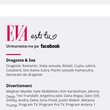
Urmareste-ne pe
Dragoste & Sex
Dragoste
Romantic
Viata sexuala
Relatii
Cuplu
Iubire
,
,
,
,
,
,
Casatorie
Sex
Kama Sutra
Pozitii sexuale Kamasutra
,
,
,
,
Declaratii de dragoste
Divertisment
Meghan Markle
Kate Middleton
Kim Kardashian
Johnny
,
,
,
Teo Trandafir
Angelina Jolie
Dana Rogoz
Dani Otil
Depp
,
,
,
,
,
Smiley
Andra
Delia
Gina Pistol
Justin Bieber
Melania
,
,
,
,
,
Program TV
Program Pro TV
Program Antena 1
Trump
,
,
,