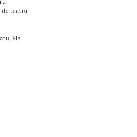
tru
a de teatru
atu, Ela