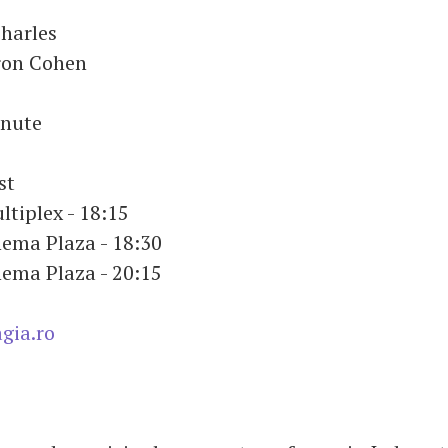
Charles
ron Cohen
e
inute
st
tiplex - 18:15
ema Plaza - 18:30
ema Plaza - 20:15
gia.ro