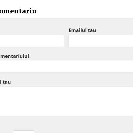
comentariu
Emailul tau
omentariului
l tau