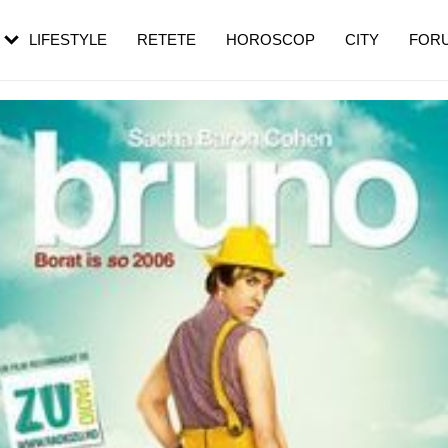
rebui să mergi
și 60 de ani. De ce te trezești mai des
pe măsură ce înaintezi în vârstă
LIFESTYLE
RETETE
HOROSCOP
CITY
FOR