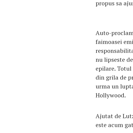
propus sa ajun
Auto-proclama
faimoasei emi
responsabilita
nu lipseste de
epilare. Totu
din grila de p
urma un lupta
Hollywood.
Ajutat de Lut
este acum gat