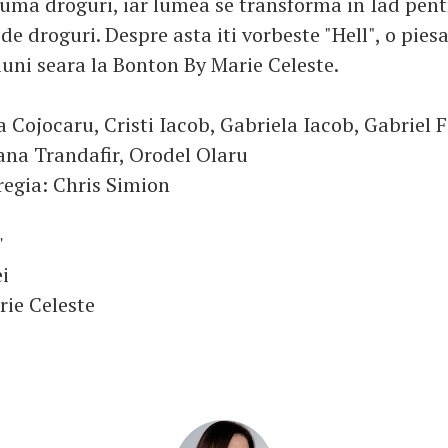
suma droguri, iar lumea se transforma in Iad pen
e droguri. Despre asta iti vorbeste "Hell", o pies
luni seara la Bonton By Marie Celeste.
 Cojocaru, Cristi Iacob, Gabriela Iacob, Gabriel F
ana Trandafir, Orodel Olaru
regia: Chris Simion
'
ei
ie Celeste