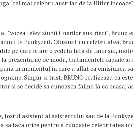
ga "cel mai celebru austriac de la Hitler incoace"
t "vocea televiziunii tinerilor austrieci", Bruno 
siunii tv Funkyzeit. Obisnuit cu celebritatea, Br
tile pe care le are o vedeta fata de fanii sai, mot
 la prezentarile de moda, tratamentele faciale si 
l pana in momentul in care a aflat ca emisiunea sa
rograme. Singur si trist, BRUNO realizeaza ca est
tor si se decide sa cunoasca faima la ea acasa, a
z, fostul asistent al asistentului sau de la Funky
a sa faca orice pentru a cunoaste celebritatea m