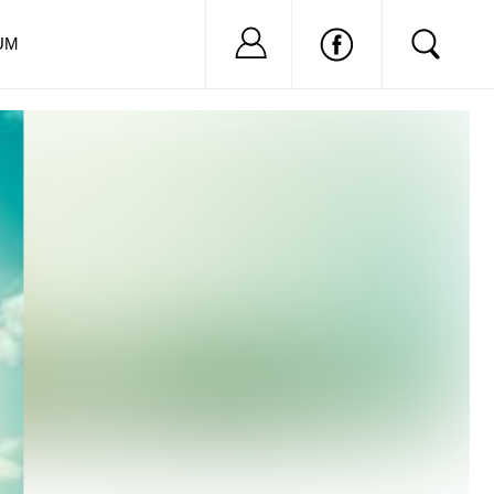
Nu ai cont?
Inregistreaza-
UM