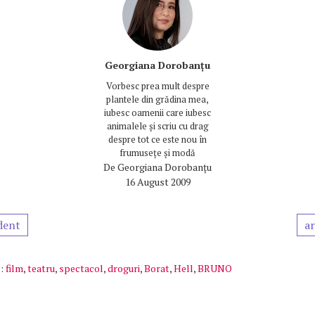
Georgiana Dorobanțu
Vorbesc prea mult despre
plantele din grădina mea,
iubesc oamenii care iubesc
animalele și scriu cu drag
despre tot ce este nou în
frumusețe și modă
De
Georgiana Dorobanțu
16 August 2009
dent
ar
:
film
,
teatru
,
spectacol
,
droguri
,
Borat
,
Hell
,
BRUNO