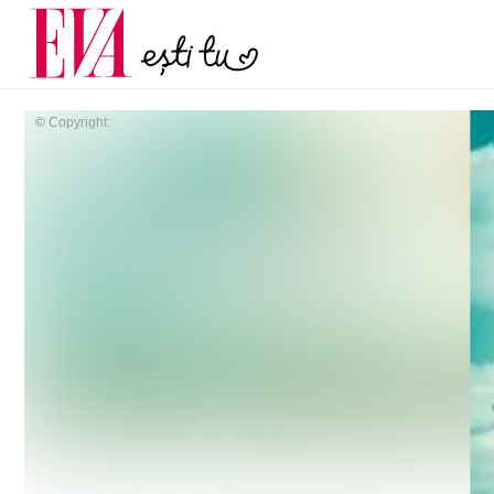
menopauză și când ar t
Carieră
la medic
Actualitate
© Copyright: