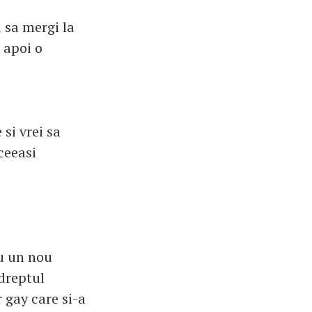
 sa mergi la
i apoi o
si vrei sa
ceeasi
u un nou
dreptul
 gay care si-a