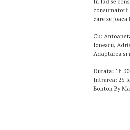
In Iad se con
consumatorii d
care se joaca 
Cu: Antoaneta
Ionescu, Adri
Adaptarea si 
Durata: 1h 30
Intrarea: 25 l
Bonton By Mar