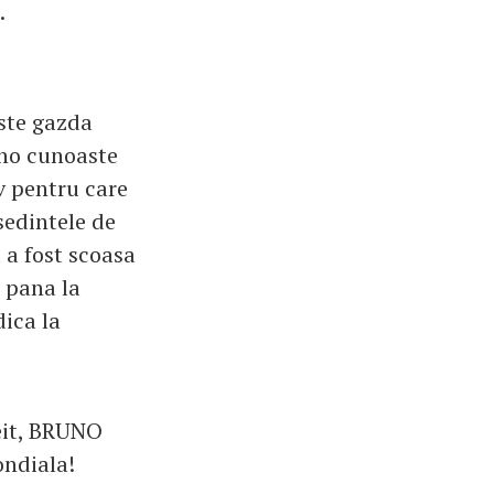
.
este gazda
uno cunoaste
iv pentru care
sedintele de
 a fost scoasa
e pana la
dica la
zeit, BRUNO
ondiala!