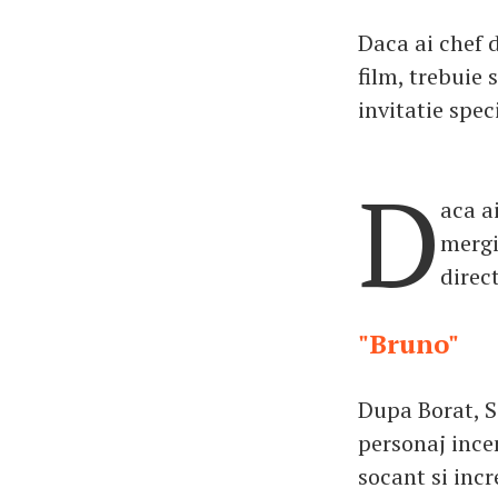
Daca ai chef d
film, trebuie 
invitatie speci
D
aca a
mergi
direct
"Bruno"
Dupa Borat, S
personaj ince
socant si inc