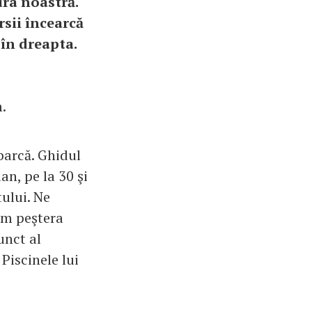
ra noastră.
rsii încearcă
i în dreapta.
.
 barcă. Ghidul
an, pe la 30 şi
tului. Ne
ăm peştera
unct al
Piscinele lui