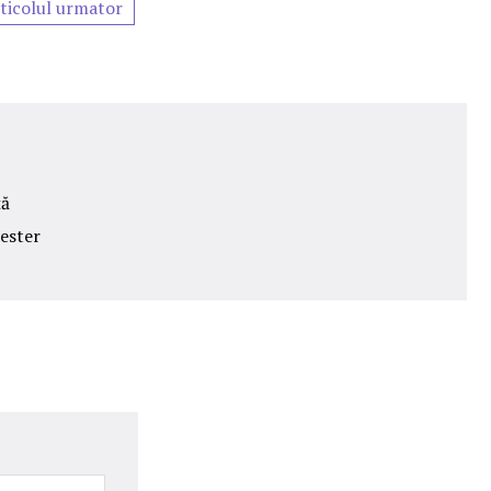
ticolul urmator
ță
hester