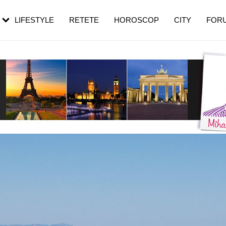
rebui să mergi
și 60 de ani. De ce te trezești mai des
pe măsură ce înaintezi în vârstă
LIFESTYLE
RETETE
HOROSCOP
CITY
FOR