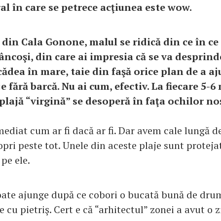
al în care se petrece acţiunea este wow.
 din Cala Gonone, malul se ridică din ce în ce
tâncoşi, din care ai impresia că se va desprind
cădea în mare, taie din faşă orice plan de a a
 fără barcă. Nu ai cum, efectiv. La fiecare 5-6
plajă “virgină” se desoperă în faţa ochilor no
ediat cum ar fi dacă ar fi. Dar avem cale lungă de
ri peste tot. Unele din aceste plaje sunt protejat
 pe ele.
poate ajunge după ce cobori o bucată bună de dru
e cu pietriş. Cert e că “arhitectul” zonei a avut o z