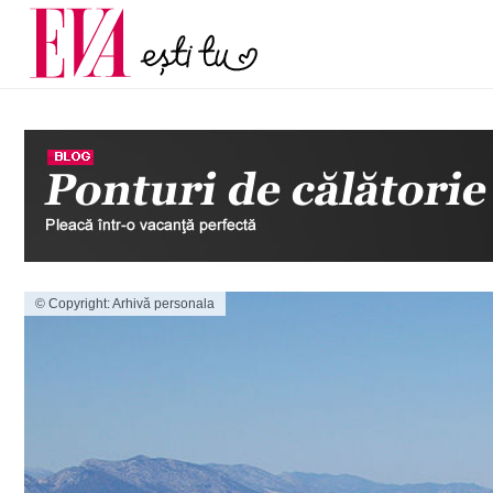
menopauză și când ar t
Carieră
la medic
Actualitate
© Copyright: Arhivă personala