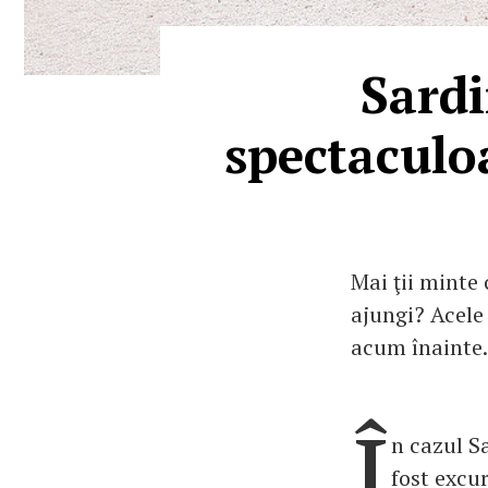
Sardi
spectaculo
Mai ţii minte 
ajungi? Acele 
acum înainte.
Î
n cazul Sa
fost excur