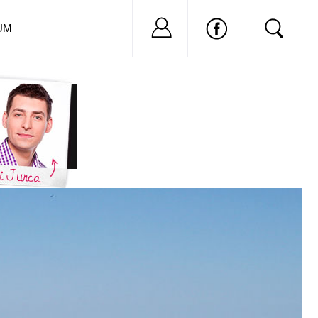
Nu ai cont?
Inregistreaza-
UM