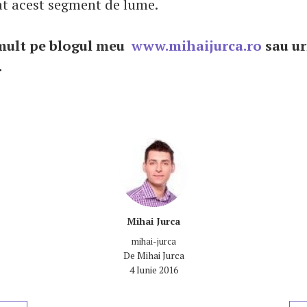
t acest segment de lume.
 mult pe blogul meu
www.mihaijurca.ro
sau u
.
Mihai Jurca
mihai-jurca
De
Mihai Jurca
4 Iunie 2016