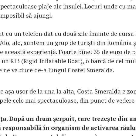
spectaculoase plaje ale insulei. Locuri unde cu m
 imposibil să ajungi.
t cu un telefon dat cu două zile înainte de cursa 
Alo, alo, suntem un grup de turişti din România ş
 această experienţă. Foarte bine! 35 de euro de 
 un RIB (Rigid Inflatable Boat), o barcă de cel mul
e ne va duce de-a lungul Costei Smeralda.
ec aşa uşor de la una la alta, Costa Smeralda e zo
apele cele mai spectaculoase, din punct de vedere 
ţa. După un drum şerpuit, care trezeşte din a
ă responsabilă în organism de activarea răulu