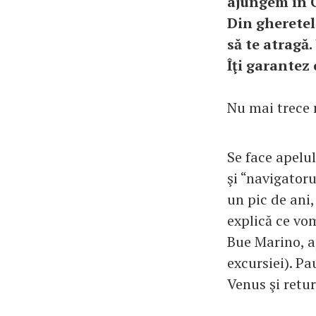
ajungem în C
Din gheretel
să te atragă.
Îţi garantez 
Nu mai trece 
Se face apelul
şi “navigatoru
un pic de ani,
explică ce vo
Bue Marino, a
excursiei). Pa
Venus şi retur