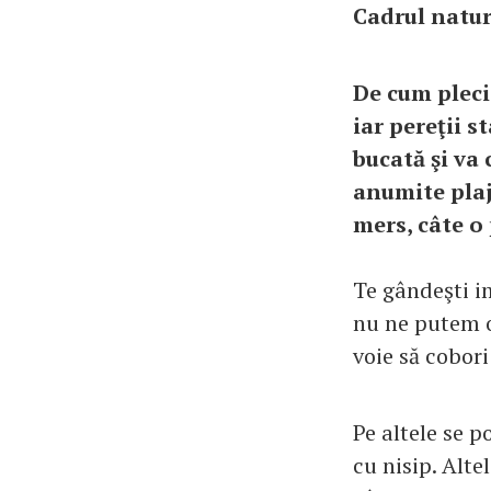
Cadrul natur
De cum pleci
iar pereţii s
bucată şi va 
anumite plaje
mers, câte o 
Te gândeşti im
nu ne putem op
voie să cobori
Pe altele se 
cu nisip. Altel