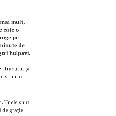
 mai mult,
e câte o
junge pe
 minute de
ştri hulpavi.
 străbătut şi
e şi nu ai
m. Unele sunt
i de graţie