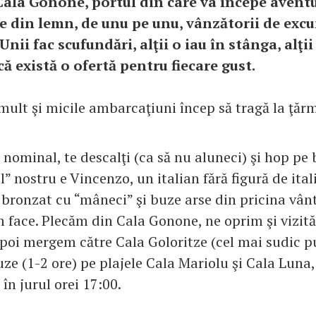
ala Gonone, portul din care va începe aventu
e din lemn, de unu pe unu, vânzătorii de excu
 Unii fac scufundări, alţii o iau în stânga, alţi
că există o ofertă pentru fiecare gust.
mult şi micile ambarcaţiuni încep să tragă la ţărm
 nominal, te descalţi (ca să nu aluneci) şi hop pe
l” nostru e Vincenzo, un italian fără figură de itali
 bronzat cu “mâneci” şi buze arse din pricina vân
m face. Plecăm din Cala Gonone, ne oprim şi vizit
poi mergem către Cala Goloritze (cel mai sudic p
uze (1-2 ore) pe plajele Cala Mariolu şi Cala Luna, 
 în jurul orei 17:00.