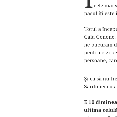
cele mai 
pasul îţi este
Totul a începu
Cala Gonone. 
ne bucurăm de
pentru o zi pe
persoane, car
Şi ca să nu tr
Sardiniei cu 
E 10 diminea
ultima celul