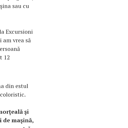
aşina sau cu
la Excursioni
i am vrea să
persoană
t 12
na din estul
coloristic.
morţeală şi
i de maşină,