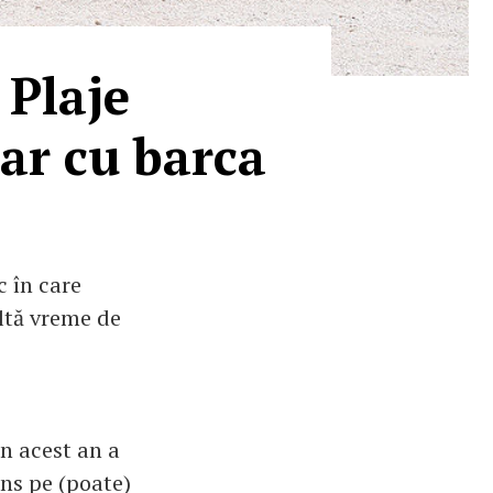
 Plaje
ar cu barca
c în care
ultă vreme de
în acest an a
uns pe (poate)