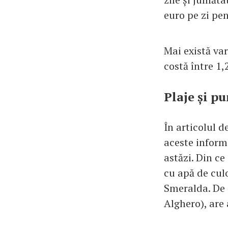
euro pe zi pen
Mai există va
costă între 1,
Plaje și p
În articolul de
aceste informa
astăzi. Din ce
cu apă de cul
Smeralda. De 
Alghero), are 