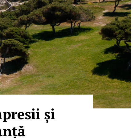
presii și
anță