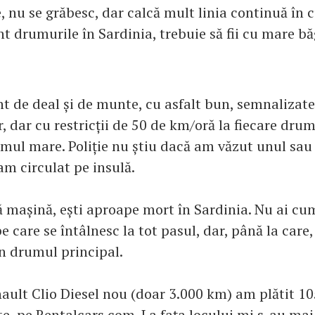
, nu se grăbesc, dar calcă mult linia continuă în c
nt drumurile în Sardinia, trebuie să fii cu mare b
t de deal și de munte, cu asfalt bun, semnalizate
, dar cu restricții de 50 de km/oră la fiecare dr
umul mare. Poliție nu știu dacă am văzut unul sau
am circulat pe insulă.
ă mașină, ești aproape mort în Sardinia. Nu ai cum
e care se întâlnesc la tot pasul, dar, până la care, 
in drumul principal.
ault Clio Diesel nou (doar 3.000 km) am plătit 10
te, pe Rentalcars.com. La fața locului mi s-au mai