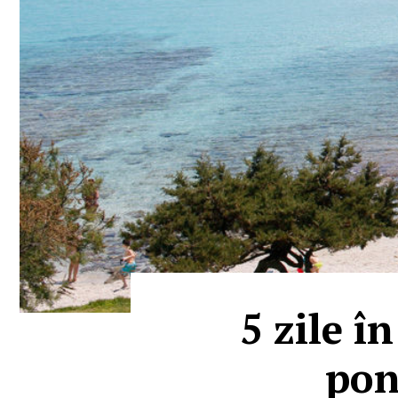
5 zile î
pon