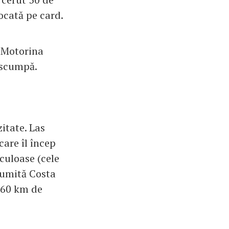
ocată pe card.
. Motorina
i scumpă.
zitate. Las
care îl încep
culoase (cele
numită Costa
a 60 km de