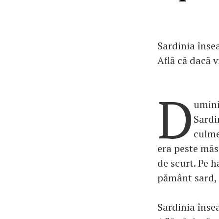
Sardinia însea
Află că dacă v
D
umini
Sardin
culme
era peste măs
de scurt. Pe h
pământ sard, e
Sardinia însea