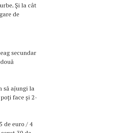
urbe. Şi la cât
ăgare de
umeag secundar
 două
 să ajungi la
poți face și 2-
5 de euro / 4
 cerut 30 de