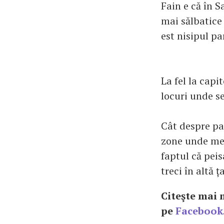
Fain e că în S
mai sălbatice –
est nisipul pa
La fel la capi
locuri unde se
Cât despre par
zone unde mer
faptul că peis
treci în altă ț
Citeşte mai 
pe
Facebook