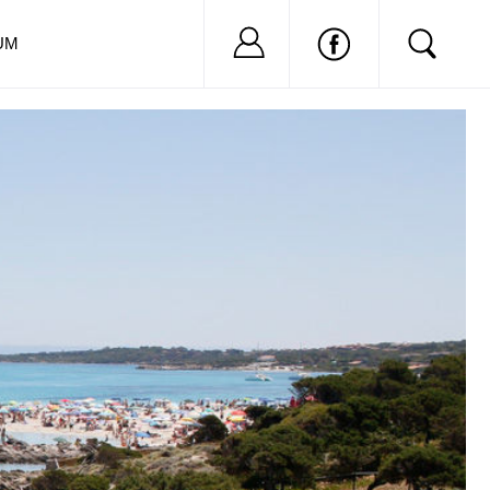
Nu ai cont?
Inregistreaza-
UM