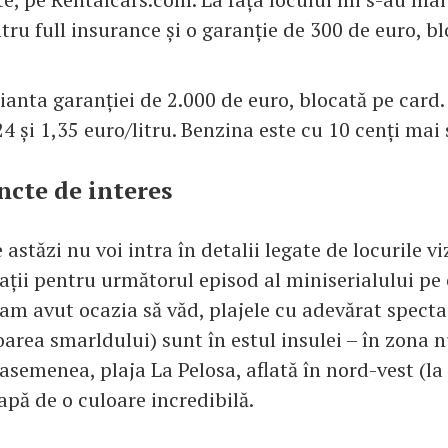
tru full insurance și o garanție de 300 de euro, bl
rianta garanției de 2.000 de euro, blocată pe card
24 și 1,35 euro/litru. Benzina este cu 10 cenți ma
uncte de interes
 astăzi nu voi intra în detalii legate de locurile vi
ții pentru următorul episod al miniserialului pe 
 am avut ocazia să văd, plajele cu adevărat specta
oarea smarldului) sunt în estul insulei – în zona 
asemenea, plaja La Pelosa, aflată în nord-vest (l
apă de o culoare incredibilă.