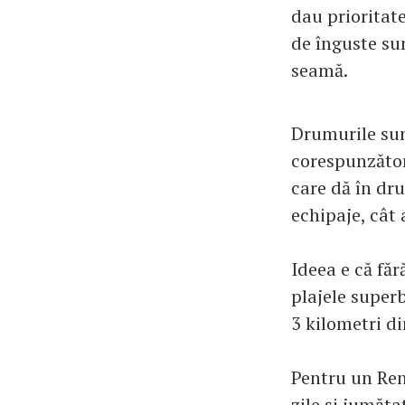
dau prioritate
de înguste su
seamă.
Drumurile sun
corespunzător
care dă în dr
echipaje, cât 
Ideea e că făr
plajele superb
3 kilometri d
Pentru un Ren
zile și jumăta