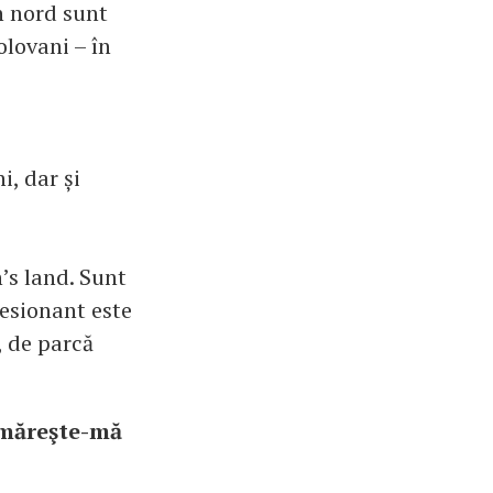
În nord sunt
bolovani – în
i, dar și
n’s land. Sunt
esionant este
, de parcă
rmăreşte-mă