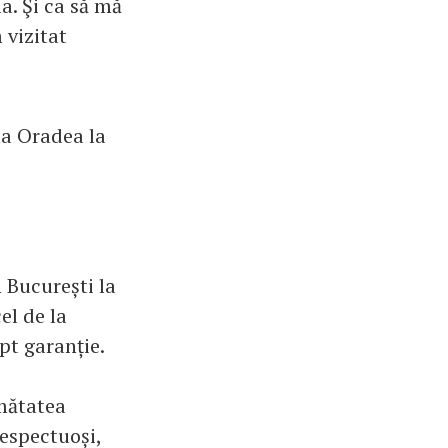
ia. Şi ca să mă
 vizitat
la Oradea la
 București la
el de la
pt garanție.
umătatea
respectuoși,