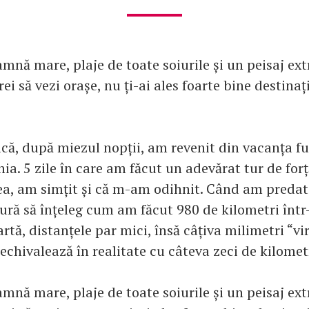
mnă mare, plaje de toate soiurile și un peisaj ext
rei să vezi orașe, nu ți-ai ales foarte bine destinaț
că, după miezul nopții, am revenit din vacanța fu
ia. 5 zile în care am făcut un adevărat tur de forț
a, am simțit și că m-am odihnit. Când am predat
ură să înțeleg cum am făcut 980 de kilometri într
artă, distanțele par mici, însă câțiva milimetri “vi
chivalează în realitate cu câteva zeci de kilomet
mnă mare, plaje de toate soiurile și un peisaj ext