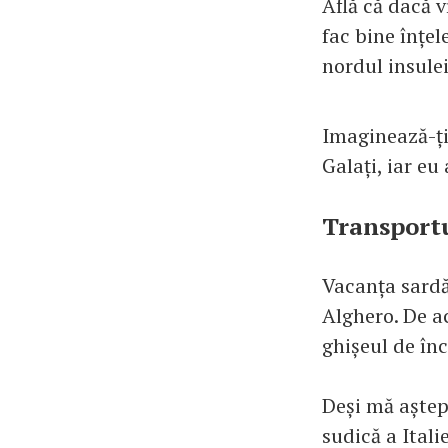
Află că dacă v
fac bine înțel
nordul insulei
Imaginează-ți 
Galați, iar eu
Transportu
Vacanța sardă
Alghero. De a
ghișeul de înc
Deși mă aștept
sudică a Itali