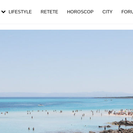
rebui să mergi
și 60 de ani. De ce te trezești mai des
pe măsură ce înaintezi în vârstă
LIFESTYLE
RETETE
HOROSCOP
CITY
FOR