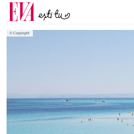
menopauză și când ar t
Carieră
la medic
Actualitate
© Copyright: