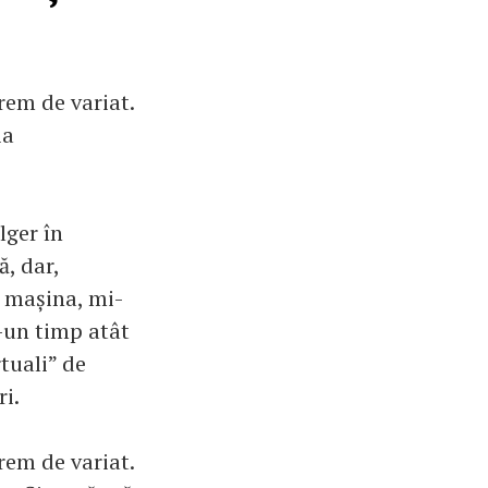
rem de variat.
ia
lger în
ă, dar,
 mașina, mi-
-un timp atât
rtuali” de
ri.
rem de variat.