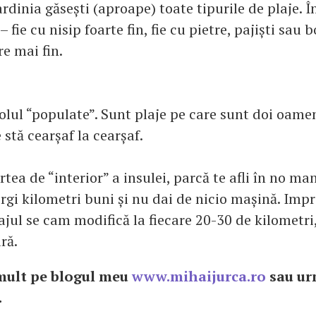
ardinia găsești (aproape) toate tipurile de plaje. 
 fie cu nisip foarte fin, fie cu pietre, pajiști sau 
re mai fin.
tolul “populate”. Sunt plaje pe care sunt doi oamen
 stă cearșaf la cearșaf.
tea de “interior” a insulei, parcă te afli în no ma
gi kilometri buni și nu dai de nicio mașină. Impr
ajul se cam modifică la fiecare 20-30 de kilometri
ară.
mult pe blogul meu
www.mihaijurca.ro
sau u
.