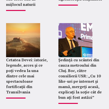
mijlocul naturii
Cetatea Devei: istorie,
Ședință cu scântei din
legende, acces și ce
cauza metroului din
poți vedea la una
Cluj. Boc, către
dintre cele mai
consilierii USR: „Cu 10
spectaculoase
like-uri pe internet și
fortificații din
mamă, mergeți acasă,
Transilvania
explicați la soție cât de
bun ați fost astăzi”