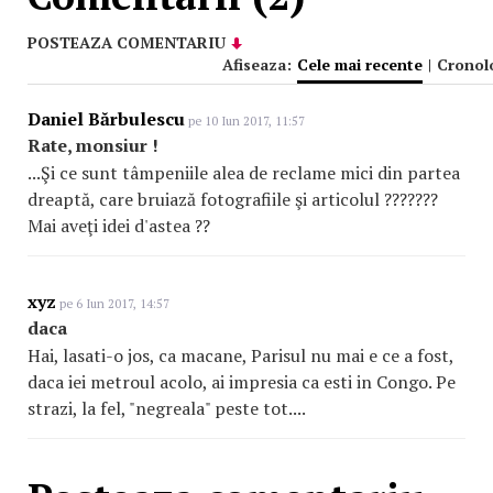
POSTEAZA COMENTARIU
Afiseaza:
Cele mai recente
|
Cronol
Daniel Bărbulescu
pe 10 Iun 2017, 11:57
Rate, monsiur !
...Şi ce sunt tâmpeniile alea de reclame mici din partea
dreaptă, care bruiază fotografiile şi articolul ???????
Mai aveţi idei d'astea ??
xyz
pe 6 Iun 2017, 14:57
daca
Hai, lasati-o jos, ca macane, Parisul nu mai e ce a fost,
daca iei metroul acolo, ai impresia ca esti in Congo. Pe
strazi, la fel, "negreala" peste tot....