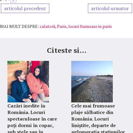
articolul precedent
articolul urmator
MAI MULT DESPRE:
calatorii
,
Paris
,
locuri frumoase in paris
Citeste si...
Cazări inedite în
Cele mai frumoase
România. Locuri
plaje sălbatice din
spectaculoase în care
România. Locuri
poți dormi în copac,
liniștite, departe de
sub stele sau în
aglomerația stațiunilor