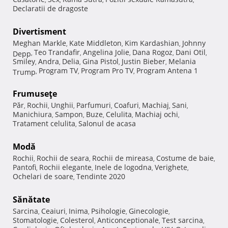
Declaratii de dragoste
Divertisment
Meghan Markle
Kate Middleton
Kim Kardashian
Johnny
,
,
,
Teo Trandafir
Angelina Jolie
Dana Rogoz
Dani Otil
Depp
,
,
,
,
,
Smiley
Andra
Delia
Gina Pistol
Justin Bieber
Melania
,
,
,
,
,
Program TV
Program Pro TV
Program Antena 1
Trump
,
,
,
Frumuseţe
Păr
Rochii
Unghii
Parfumuri
Coafuri
Machiaj
Sani
,
,
,
,
,
,
,
Manichiura
Sampon
Buze
Celulita
Machiaj ochi
,
,
,
,
,
Tratament celulita
Salonul de acasa
,
Modă
Rochii
Rochii de seara
Rochii de mireasa
Costume de baie
,
,
,
,
Pantofi
Rochii elegante
Inele de logodna
Verighete
,
,
,
,
Ochelari de soare
Tendinte 2020
,
Sănătate
Sarcina
Ceaiuri
Inima
Psihologie
Ginecologie
,
,
,
,
,
Stomatologie
Colesterol
Anticonceptionale
Test sarcina
,
,
,
,