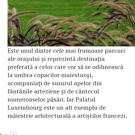
Este unul dintre cele mai frumoase parcuri
ale orașului și reprezintă destinația
preferată a celor care vor să se odihnească
la umbra copacilor maiestuoși,
acompaniați de susurul apelor din
fântânile arteziene și de cântecul
numeroaselor păsări. Iar Palatul
Luxembourg este un alt exemplu de
măiestrie arhitecturală a artiștilor francezi.
1
|
2
|