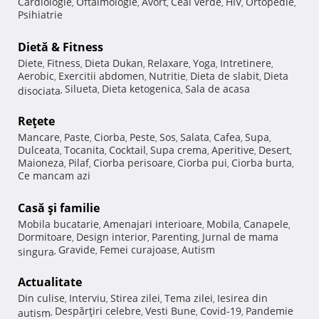
Cardiologie
Oftalmologie
Avort
Ceai verde
HIV
Ortopedie
,
,
,
,
,
,
Psihiatrie
Dietă & Fitness
Diete
Fitness
Dieta Dukan
Relaxare
Yoga
Intretinere
,
,
,
,
,
,
Aerobic
Exercitii abdomen
Nutritie
Dieta de slabit
Dieta
,
,
,
,
Silueta
Dieta ketogenica
Sala de acasa
disociata
,
,
,
Reţete
Mancare
Paste
Ciorba
Peste
Sos
Salata
Cafea
Supa
,
,
,
,
,
,
,
,
Dulceata
Tocanita
Cocktail
Supa crema
Aperitive
Desert
,
,
,
,
,
,
Maioneza
Pilaf
Ciorba perisoare
Ciorba pui
Ciorba burta
,
,
,
,
,
Ce mancam azi
Casă şi familie
Mobila bucatarie
Amenajari interioare
Mobila
Canapele
,
,
,
,
Dormitoare
Design interior
Parenting
Jurnal de mama
,
,
,
Gravide
Femei curajoase
Autism
singura
,
,
,
Actualitate
Din culise
Interviu
Stirea zilei
Tema zilei
Iesirea din
,
,
,
,
Despărţiri celebre
Vesti Bune
Covid-19
Pandemie
autism
,
,
,
,