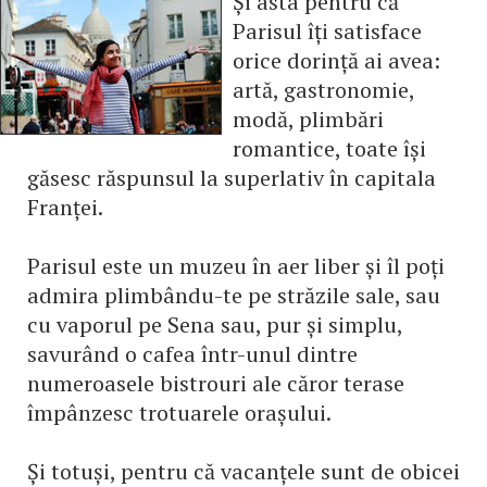
Și asta pentru că
Parisul îți satisface
orice dorință ai avea:
artă, gastronomie,
modă, plimbări
romantice, toate își
găsesc răspunsul la superlativ în capitala
Franței.
Parisul este un muzeu în aer liber și îl poți
admira plimbându-te pe străzile sale, sau
cu vaporul pe Sena sau, pur și simplu,
savurând o cafea într-unul dintre
numeroasele bistrouri ale căror terase
împânzesc trotuarele orașului.
Și totuși, pentru că vacanțele sunt de obicei