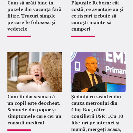
Cum să arăți bine în
Păpușile Reborn: cât
pozele din vacanță fără
costă, ce avantaje au și
filtre. Trucuri simple
ce riscuri trebuie să
pe care le folosesc și
cunoști înainte să
vedetele
cumperi
Cum îți dai seama că
Ședință cu scântei din
un copil este deocheat.
cauza metroului din
Semnele din popor și
Cluj. Boc, către
simptomele care cer un
consilierii USR: „Cu 10
consult medical
like-uri pe internet și
mamă, mergeți acasă,