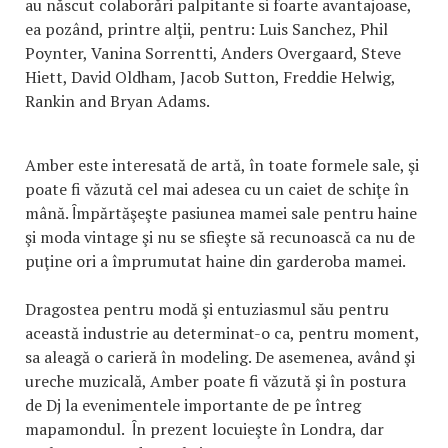
au născut colaborări palpitante si foarte avantajoase,
ea pozând, printre alţii, pentru: Luis Sanchez, Phil
Poynter, Vanina Sorrentti, Anders Overgaard, Steve
Hiett, David Oldham, Jacob Sutton, Freddie Helwig,
Rankin and Bryan Adams.
Amber este interesată de artă, în toate formele sale, şi
poate fi văzută cel mai adesea cu un caiet de schiţe în
mână. Ȋmpărtăşeşte pasiunea mamei sale pentru haine
şi moda vintage şi nu se sfieşte să recunoască ca nu de
puţine ori a împrumutat haine din garderoba mamei.
Dragostea pentru modă şi entuziasmul său pentru
această industrie au determinat-o ca, pentru moment,
sa aleagă o carieră în modeling. De asemenea, având şi
ureche muzicală, Amber poate fi văzută şi în postura
de Dj la evenimentele importante de pe întreg
mapamondul. Ȋn prezent locuieşte în Londra, dar