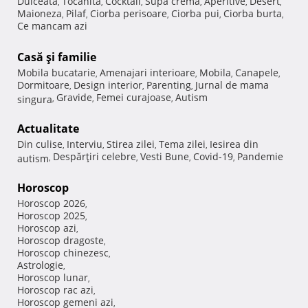
Dulceata
Tocanita
Cocktail
Supa crema
Aperitive
Desert
,
,
,
,
,
,
Maioneza
Pilaf
Ciorba perisoare
Ciorba pui
Ciorba burta
,
,
,
,
,
Ce mancam azi
Casă şi familie
Mobila bucatarie
Amenajari interioare
Mobila
Canapele
,
,
,
,
Dormitoare
Design interior
Parenting
Jurnal de mama
,
,
,
Gravide
Femei curajoase
Autism
singura
,
,
,
Actualitate
Din culise
Interviu
Stirea zilei
Tema zilei
Iesirea din
,
,
,
,
Despărţiri celebre
Vesti Bune
Covid-19
Pandemie
autism
,
,
,
,
Horoscop
Horoscop 2026
,
Horoscop 2025
,
Horoscop azi
,
Horoscop dragoste
,
Horoscop chinezesc
,
Astrologie
,
Horoscop lunar
,
Horoscop rac azi
,
Horoscop gemeni azi
,