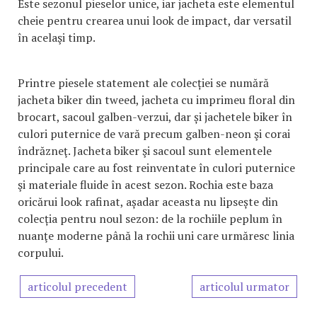
Este sezonul pieselor unice, iar jacheta este elementul
cheie pentru crearea unui look de impact, dar versatil
în acelaşi timp.
Printre piesele statement ale colecției se numără
jacheta biker din tweed, jacheta cu imprimeu floral din
brocart, sacoul galben-verzui, dar și jachetele biker în
culori puternice de vară precum galben-neon şi corai
îndrăzneţ. Jacheta biker şi sacoul sunt elementele
principale care au fost reinventate în culori puternice
şi materiale fluide în acest sezon. Rochia este baza
oricărui look rafinat, așadar aceasta nu lipsește din
colecția pentru noul sezon: de la rochiile peplum în
nuanţe moderne până la rochii uni care urmăresc linia
corpului.
articolul precedent
articolul urmator