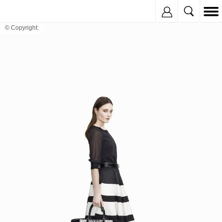
Inregistreaza
© Copyright: