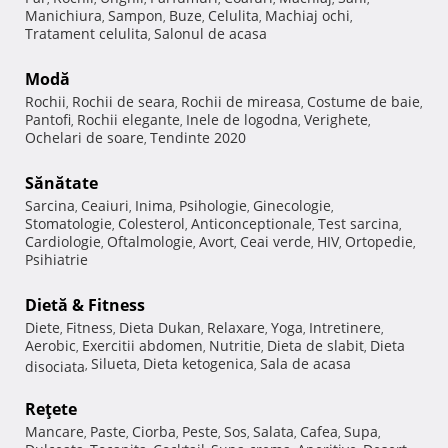
Manichiura
Sampon
Buze
Celulita
Machiaj ochi
,
,
,
,
,
Tratament celulita
Salonul de acasa
,
Modă
Rochii
Rochii de seara
Rochii de mireasa
Costume de baie
,
,
,
,
Pantofi
Rochii elegante
Inele de logodna
Verighete
,
,
,
,
Ochelari de soare
Tendinte 2020
,
Sănătate
Sarcina
Ceaiuri
Inima
Psihologie
Ginecologie
,
,
,
,
,
Stomatologie
Colesterol
Anticonceptionale
Test sarcina
,
,
,
,
Cardiologie
Oftalmologie
Avort
Ceai verde
HIV
Ortopedie
,
,
,
,
,
,
Psihiatrie
Dietă & Fitness
Diete
Fitness
Dieta Dukan
Relaxare
Yoga
Intretinere
,
,
,
,
,
,
Aerobic
Exercitii abdomen
Nutritie
Dieta de slabit
Dieta
,
,
,
,
Silueta
Dieta ketogenica
Sala de acasa
disociata
,
,
,
Reţete
Mancare
Paste
Ciorba
Peste
Sos
Salata
Cafea
Supa
,
,
,
,
,
,
,
,