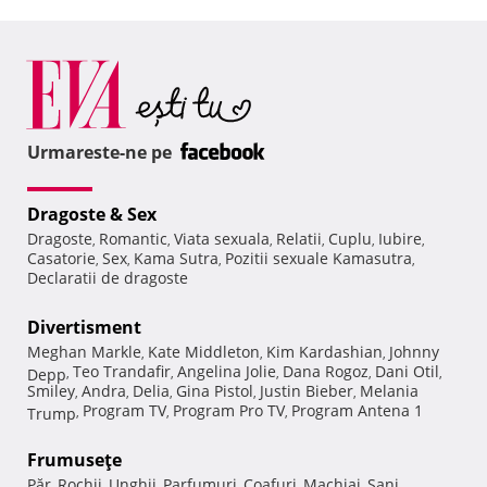
Urmareste-ne pe
Dragoste & Sex
Dragoste
Romantic
Viata sexuala
Relatii
Cuplu
Iubire
,
,
,
,
,
,
Casatorie
Sex
Kama Sutra
Pozitii sexuale Kamasutra
,
,
,
,
Declaratii de dragoste
Divertisment
Meghan Markle
Kate Middleton
Kim Kardashian
Johnny
,
,
,
Teo Trandafir
Angelina Jolie
Dana Rogoz
Dani Otil
Depp
,
,
,
,
,
Smiley
Andra
Delia
Gina Pistol
Justin Bieber
Melania
,
,
,
,
,
Program TV
Program Pro TV
Program Antena 1
Trump
,
,
,
Frumuseţe
Păr
Rochii
Unghii
Parfumuri
Coafuri
Machiaj
Sani
,
,
,
,
,
,
,