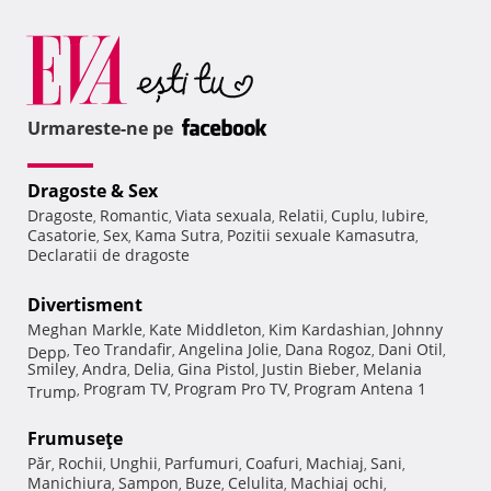
Urmareste-ne pe
Dragoste & Sex
Dragoste
Romantic
Viata sexuala
Relatii
Cuplu
Iubire
,
,
,
,
,
,
Casatorie
Sex
Kama Sutra
Pozitii sexuale Kamasutra
,
,
,
,
Declaratii de dragoste
Divertisment
Meghan Markle
Kate Middleton
Kim Kardashian
Johnny
,
,
,
Teo Trandafir
Angelina Jolie
Dana Rogoz
Dani Otil
Depp
,
,
,
,
,
Smiley
Andra
Delia
Gina Pistol
Justin Bieber
Melania
,
,
,
,
,
Program TV
Program Pro TV
Program Antena 1
Trump
,
,
,
Frumuseţe
Păr
Rochii
Unghii
Parfumuri
Coafuri
Machiaj
Sani
,
,
,
,
,
,
,
Manichiura
Sampon
Buze
Celulita
Machiaj ochi
,
,
,
,
,