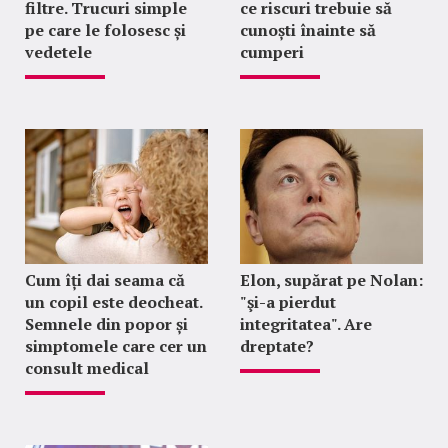
filtre. Trucuri simple
ce riscuri trebuie să
pe care le folosesc și
cunoști înainte să
vedetele
cumperi
Cum îți dai seama că
Elon, supărat pe Nolan:
un copil este deocheat.
"şi-a pierdut
Semnele din popor și
integritatea". Are
simptomele care cer un
dreptate?
consult medical