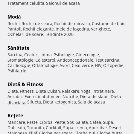
Tratament celulita
Salonul de acasa
,
Modă
Rochii
Rochii de seara
Rochii de mireasa
Costume de baie
,
,
,
,
Pantofi
Rochii elegante
Inele de logodna
Verighete
,
,
,
,
Ochelari de soare
Tendinte 2020
,
Sănătate
Sarcina
Ceaiuri
Inima
Psihologie
Ginecologie
,
,
,
,
,
Stomatologie
Colesterol
Anticonceptionale
Test sarcina
,
,
,
,
Cardiologie
Oftalmologie
Avort
Ceai verde
HIV
Ortopedie
,
,
,
,
,
,
Psihiatrie
Dietă & Fitness
Diete
Fitness
Dieta Dukan
Relaxare
Yoga
Intretinere
,
,
,
,
,
,
Aerobic
Exercitii abdomen
Nutritie
Dieta de slabit
Dieta
,
,
,
,
Silueta
Dieta ketogenica
Sala de acasa
disociata
,
,
,
Reţete
Mancare
Paste
Ciorba
Peste
Sos
Salata
Cafea
Supa
,
,
,
,
,
,
,
,
Dulceata
Tocanita
Cocktail
Supa crema
Aperitive
Desert
,
,
,
,
,
,
Maioneza
Pilaf
Ciorba perisoare
Ciorba pui
Ciorba burta
,
,
,
,
,