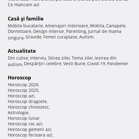
Ce mancam azi
Casă şi familie
Mobila bucatarie
Amenajari interioare
Mobila
Canapele
,
,
,
,
Dormitoare
Design interior
Parenting
Jurnal de mama
,
,
,
Gravide
Femei curajoase
Autism
singura
,
,
,
Actualitate
Din culise
Interviu
Stirea zilei
Tema zilei
Iesirea din
,
,
,
,
Despărţiri celebre
Vesti Bune
Covid-19
Pandemie
autism
,
,
,
,
Horoscop
Horoscop 2026
,
Horoscop 2025
,
Horoscop azi
,
Horoscop dragoste
,
Horoscop chinezesc
,
Astrologie
,
Horoscop lunar
,
Horoscop rac azi
,
Horoscop gemeni azi
,
Horoscop fecioara azi
,