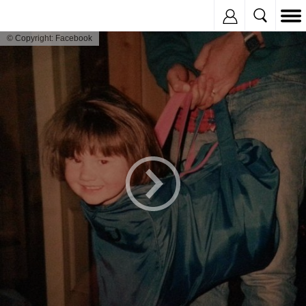
Inregistreaza
© Copyright: Facebook