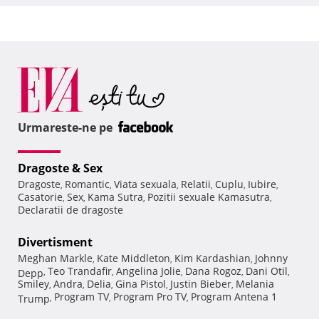
Urmareste-ne pe
Dragoste & Sex
Dragoste
Romantic
Viata sexuala
Relatii
Cuplu
Iubire
,
,
,
,
,
,
Casatorie
Sex
Kama Sutra
Pozitii sexuale Kamasutra
,
,
,
,
Declaratii de dragoste
Divertisment
Meghan Markle
Kate Middleton
Kim Kardashian
Johnny
,
,
,
Teo Trandafir
Angelina Jolie
Dana Rogoz
Dani Otil
Depp
,
,
,
,
,
Smiley
Andra
Delia
Gina Pistol
Justin Bieber
Melania
,
,
,
,
,
Program TV
Program Pro TV
Program Antena 1
Trump
,
,
,