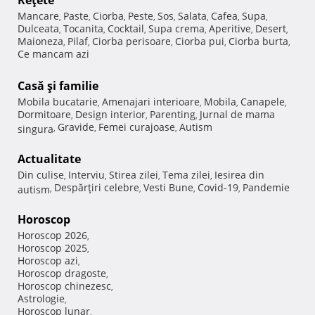
Reţete
Mancare
Paste
Ciorba
Peste
Sos
Salata
Cafea
Supa
,
,
,
,
,
,
,
,
Dulceata
Tocanita
Cocktail
Supa crema
Aperitive
Desert
,
,
,
,
,
,
Maioneza
Pilaf
Ciorba perisoare
Ciorba pui
Ciorba burta
,
,
,
,
,
Ce mancam azi
Casă şi familie
Mobila bucatarie
Amenajari interioare
Mobila
Canapele
,
,
,
,
Dormitoare
Design interior
Parenting
Jurnal de mama
,
,
,
Gravide
Femei curajoase
Autism
singura
,
,
,
Actualitate
Din culise
Interviu
Stirea zilei
Tema zilei
Iesirea din
,
,
,
,
Despărţiri celebre
Vesti Bune
Covid-19
Pandemie
autism
,
,
,
,
Horoscop
Horoscop 2026
,
Horoscop 2025
,
Horoscop azi
,
Horoscop dragoste
,
Horoscop chinezesc
,
Astrologie
,
Horoscop lunar
,