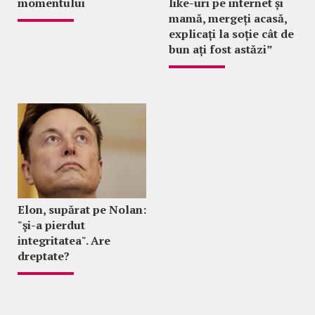
momentului
like-uri pe internet și
mamă, mergeți acasă,
explicați la soție cât de
bun ați fost astăzi”
Elon, supărat pe Nolan:
"şi-a pierdut
integritatea". Are
dreptate?