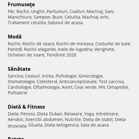
Frumuseţe
Păr
Rochii
Unghii
Parfumuri
Coafuri
Machiaj
Sani
,
,
,
,
,
,
,
Manichiura
Sampon
Buze
Celulita
Machiaj ochi
,
,
,
,
,
Tratament celulita
Salonul de acasa
,
Modă
Rochii
Rochii de seara
Rochii de mireasa
Costume de baie
,
,
,
,
Pantofi
Rochii elegante
Inele de logodna
Verighete
,
,
,
,
Ochelari de soare
Tendinte 2020
,
Sănătate
Sarcina
Ceaiuri
Inima
Psihologie
Ginecologie
,
,
,
,
,
Stomatologie
Colesterol
Anticonceptionale
Test sarcina
,
,
,
,
Cardiologie
Oftalmologie
Avort
Ceai verde
HIV
Ortopedie
,
,
,
,
,
,
Psihiatrie
Dietă & Fitness
Diete
Fitness
Dieta Dukan
Relaxare
Yoga
Intretinere
,
,
,
,
,
,
Aerobic
Exercitii abdomen
Nutritie
Dieta de slabit
Dieta
,
,
,
,
Silueta
Dieta ketogenica
Sala de acasa
disociata
,
,
,