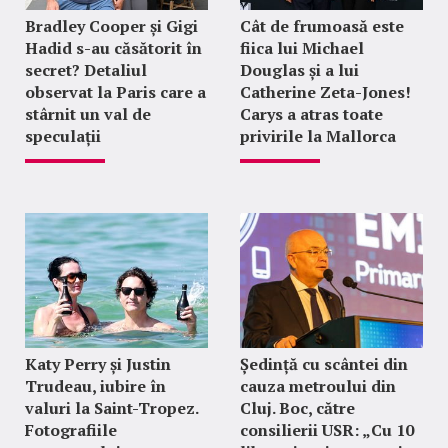
Bradley Cooper și Gigi
Cât de frumoasă este
Hadid s-au căsătorit în
fiica lui Michael
secret? Detaliul
Douglas și a lui
observat la Paris care a
Catherine Zeta-Jones!
stârnit un val de
Carys a atras toate
speculații
privirile la Mallorca
Katy Perry și Justin
Ședință cu scântei din
Trudeau, iubire în
cauza metroului din
valuri la Saint-Tropez.
Cluj. Boc, către
Fotografiile
consilierii USR: „Cu 10