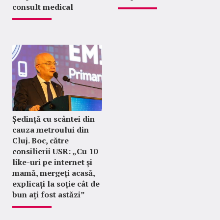
consult medical
Ședință cu scântei din
cauza metroului din
Cluj. Boc, către
consilierii USR: „Cu 10
like-uri pe internet și
mamă, mergeți acasă,
explicați la soție cât de
bun ați fost astăzi”