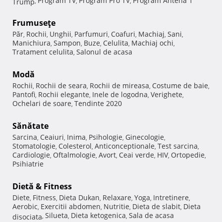
Program TV
Program Pro TV
Program Antena 1
Trump
,
,
,
Frumuseţe
Păr
Rochii
Unghii
Parfumuri
Coafuri
Machiaj
Sani
,
,
,
,
,
,
,
Manichiura
Sampon
Buze
Celulita
Machiaj ochi
,
,
,
,
,
Tratament celulita
Salonul de acasa
,
Modă
Rochii
Rochii de seara
Rochii de mireasa
Costume de baie
,
,
,
,
Pantofi
Rochii elegante
Inele de logodna
Verighete
,
,
,
,
Ochelari de soare
Tendinte 2020
,
Sănătate
Sarcina
Ceaiuri
Inima
Psihologie
Ginecologie
,
,
,
,
,
Stomatologie
Colesterol
Anticonceptionale
Test sarcina
,
,
,
,
Cardiologie
Oftalmologie
Avort
Ceai verde
HIV
Ortopedie
,
,
,
,
,
,
Psihiatrie
Dietă & Fitness
Diete
Fitness
Dieta Dukan
Relaxare
Yoga
Intretinere
,
,
,
,
,
,
Aerobic
Exercitii abdomen
Nutritie
Dieta de slabit
Dieta
,
,
,
,
Silueta
Dieta ketogenica
Sala de acasa
disociata
,
,
,