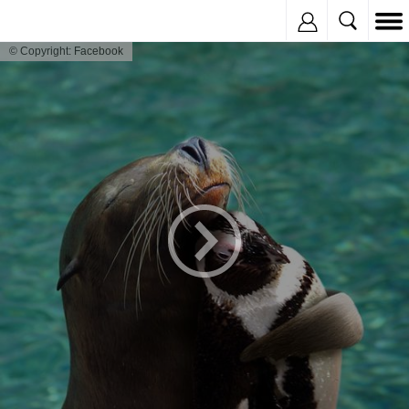
Inregistreaza
© Copyright: Facebook