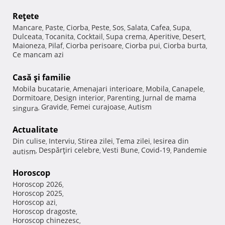
Reţete
Mancare
Paste
Ciorba
Peste
Sos
Salata
Cafea
Supa
,
,
,
,
,
,
,
,
Dulceata
Tocanita
Cocktail
Supa crema
Aperitive
Desert
,
,
,
,
,
,
Maioneza
Pilaf
Ciorba perisoare
Ciorba pui
Ciorba burta
,
,
,
,
,
Ce mancam azi
Casă şi familie
Mobila bucatarie
Amenajari interioare
Mobila
Canapele
,
,
,
,
Dormitoare
Design interior
Parenting
Jurnal de mama
,
,
,
Gravide
Femei curajoase
Autism
singura
,
,
,
Actualitate
Din culise
Interviu
Stirea zilei
Tema zilei
Iesirea din
,
,
,
,
Despărţiri celebre
Vesti Bune
Covid-19
Pandemie
autism
,
,
,
,
Horoscop
Horoscop 2026
,
Horoscop 2025
,
Horoscop azi
,
Horoscop dragoste
,
Horoscop chinezesc
,