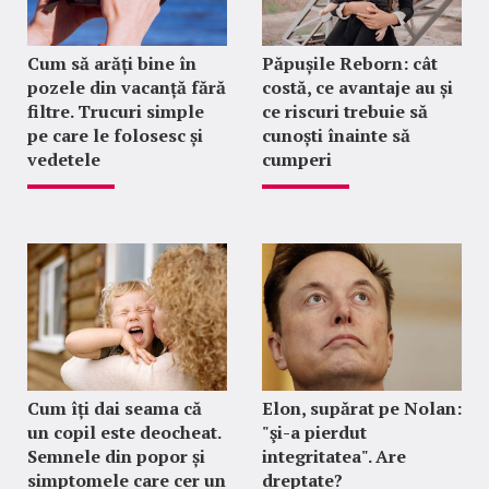
Cum să arăți bine în
Păpușile Reborn: cât
pozele din vacanță fără
costă, ce avantaje au și
filtre. Trucuri simple
ce riscuri trebuie să
pe care le folosesc și
cunoști înainte să
vedetele
cumperi
Cum îți dai seama că
Elon, supărat pe Nolan:
un copil este deocheat.
"şi-a pierdut
Semnele din popor și
integritatea". Are
simptomele care cer un
dreptate?