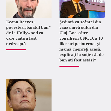
Keanu Reeves -
Ședință cu scântei din
povestea „băiatul bun”
cauza metroului din
de la Hollywood cu
Cluj. Boc, către
care viața a fost
consilierii USR: „Cu 10
nedreaptă
like-uri pe internet și
mamă, mergeți acasă,
explicați la soție cât de
bun ați fost astăzi”