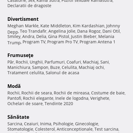
Casatorie
Sex
Kama Sutra
Pozitii sexuale Kamasutra
,
,
,
,
Declaratii de dragoste
Divertisment
Meghan Markle
Kate Middleton
Kim Kardashian
Johnny
,
,
,
Teo Trandafir
Angelina Jolie
Dana Rogoz
Dani Otil
Depp
,
,
,
,
,
Smiley
Andra
Delia
Gina Pistol
Justin Bieber
Melania
,
,
,
,
,
Program TV
Program Pro TV
Program Antena 1
Trump
,
,
,
Frumuseţe
Păr
Rochii
Unghii
Parfumuri
Coafuri
Machiaj
Sani
,
,
,
,
,
,
,
Manichiura
Sampon
Buze
Celulita
Machiaj ochi
,
,
,
,
,
Tratament celulita
Salonul de acasa
,
Modă
Rochii
Rochii de seara
Rochii de mireasa
Costume de baie
,
,
,
,
Pantofi
Rochii elegante
Inele de logodna
Verighete
,
,
,
,
Ochelari de soare
Tendinte 2020
,
Sănătate
Sarcina
Ceaiuri
Inima
Psihologie
Ginecologie
,
,
,
,
,
Stomatologie
Colesterol
Anticonceptionale
Test sarcina
,
,
,
,