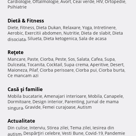
Cardiologie
Oftalmologie
Avort
Ceai verde
HIV
Ortopedie
,
,
,
,
,
,
Psihiatrie
Dietă & Fitness
Diete
Fitness
Dieta Dukan
Relaxare
Yoga
Intretinere
,
,
,
,
,
,
Aerobic
Exercitii abdomen
Nutritie
Dieta de slabit
Dieta
,
,
,
,
Silueta
Dieta ketogenica
Sala de acasa
disociata
,
,
,
Reţete
Mancare
Paste
Ciorba
Peste
Sos
Salata
Cafea
Supa
,
,
,
,
,
,
,
,
Dulceata
Tocanita
Cocktail
Supa crema
Aperitive
Desert
,
,
,
,
,
,
Maioneza
Pilaf
Ciorba perisoare
Ciorba pui
Ciorba burta
,
,
,
,
,
Ce mancam azi
Casă şi familie
Mobila bucatarie
Amenajari interioare
Mobila
Canapele
,
,
,
,
Dormitoare
Design interior
Parenting
Jurnal de mama
,
,
,
Gravide
Femei curajoase
Autism
singura
,
,
,
Actualitate
Din culise
Interviu
Stirea zilei
Tema zilei
Iesirea din
,
,
,
,
Despărţiri celebre
Vesti Bune
Covid-19
Pandemie
autism
,
,
,
,