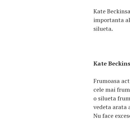
Kate Beckinsal
importanta al
silueta.
Kate Beckin
Frumoasa actri
cele mai frum
o silueta fru
vedeta arata a
Nu face exces