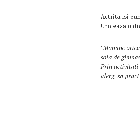
Actrita isi cu
Urmeaza o die
"
Mananc orice 
sala de gimnast
Prin activitati
alerg, sa pract