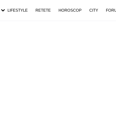
rezești mai des
Cât durează, cum te pregătești și cât
i în vârstă
de dureroasă este investigația
LIFESTYLE
RETETE
HOROSCOP
CITY
FOR