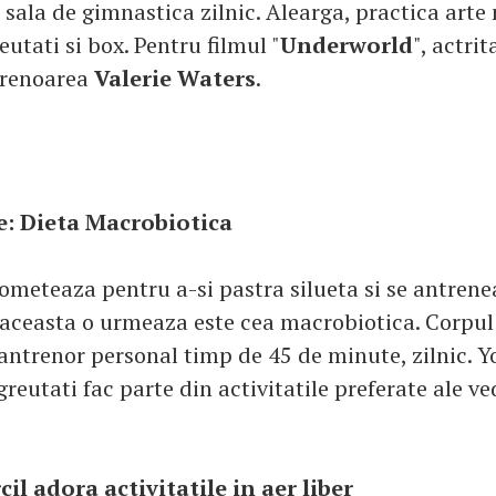
sala de gimnastica zilnic. Alearga, practica arte 
reutati si box. Pentru filmul "
Underworld
", actrit
trenoarea
Valerie Waters
.
e: Dieta Macrobiotica
fometeaza pentru a-si pastra silueta si se antrene
 aceasta o urmeaza este cea macrobiotica. Corpul 
antrenor personal timp de 45 de minute, zilnic. Yo
 greutati fac parte din activitatile preferate ale ve
l adora activitatile in aer liber