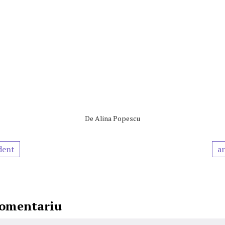
De
Alina Popescu
dent
ar
comentariu