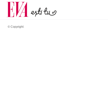
și 60 de ani. De ce te t
Carieră
pe măsură ce înaintez
Actualitate
© Copyright: