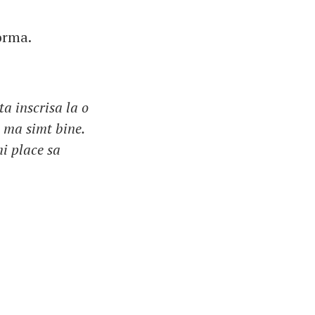
orma.
a inscrisa la o
a ma simt bine.
mi place sa