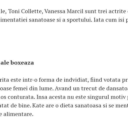
e, Toni Collette, Vanessa Marcil sunt trei actrite
imentatiei sanatoase si a sportului. Iata cum isi 
sale boxeaza
ta este intr-o forma de indvidiat, fiind votata pr
oase femei din lume. Avand un trecut de dansato
mos conturata. Insa acesta nu este singurul motiv
tat de bine. Kate are o dieta sanatoasa si se ment
e alimentare.