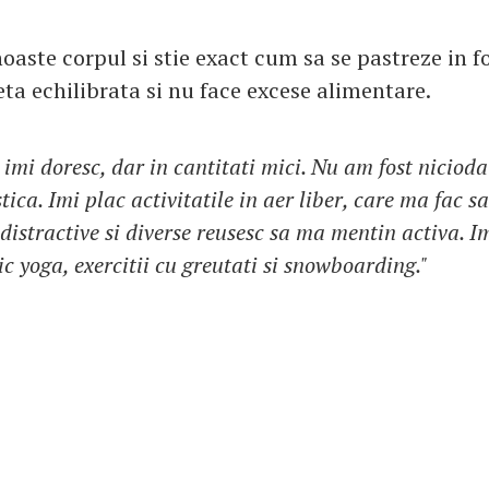
noaste corpul si stie exact cum sa se pastreze in f
ta echilibrata si nu face excese alimentare.
imi doresc, dar in cantitati mici. Nu am fost niciodat
ica. Imi plac activitatile in aer liber, care ma fac s
 distractive si diverse reusesc sa ma mentin activa. I
ic yoga, exercitii cu greutati si snowboarding."