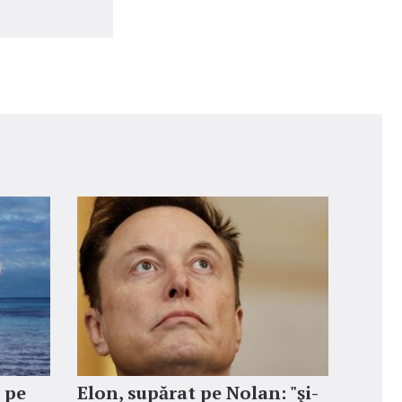
i pe
Elon, supărat pe Nolan: "şi-