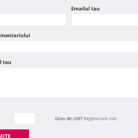
Emailul tau
omentariului
l tau
Greu de citit?
Regenerare cod
MITE