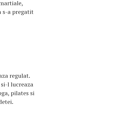
martiale,
a s-a pregatit
aza regulat.
si-l lucreaza
ga, pilates si
detei.