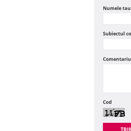
Numele tau
Subiectul c
Comentariu
Cod
TRI