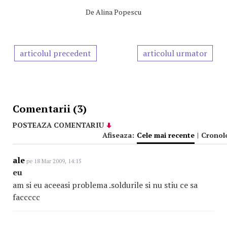
De
Alina Popescu
articolul precedent
articolul urmator
Comentarii (3)
POSTEAZA COMENTARIU
Afiseaza:
Cele mai recente
|
Cronol
ale
pe 18 Mar 2009, 14:15
eu
am si eu aceeasi problema .soldurile si nu stiu ce sa
faccccc