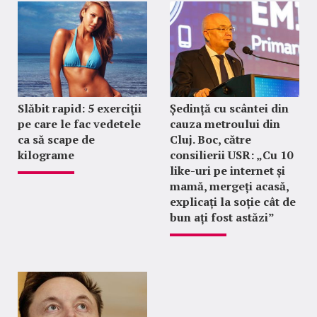
Slăbit rapid: 5 exerciţii
Ședință cu scântei din
pe care le fac vedetele
cauza metroului din
ca să scape de
Cluj. Boc, către
kilograme
consilierii USR: „Cu 10
like-uri pe internet și
mamă, mergeți acasă,
explicați la soție cât de
bun ați fost astăzi”