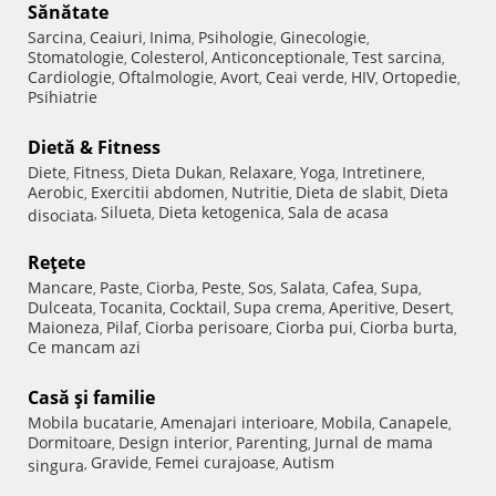
Sănătate
Sarcina
Ceaiuri
Inima
Psihologie
Ginecologie
,
,
,
,
,
Stomatologie
Colesterol
Anticonceptionale
Test sarcina
,
,
,
,
Cardiologie
Oftalmologie
Avort
Ceai verde
HIV
Ortopedie
,
,
,
,
,
,
Psihiatrie
Dietă & Fitness
Diete
Fitness
Dieta Dukan
Relaxare
Yoga
Intretinere
,
,
,
,
,
,
Aerobic
Exercitii abdomen
Nutritie
Dieta de slabit
Dieta
,
,
,
,
Silueta
Dieta ketogenica
Sala de acasa
disociata
,
,
,
Reţete
Mancare
Paste
Ciorba
Peste
Sos
Salata
Cafea
Supa
,
,
,
,
,
,
,
,
Dulceata
Tocanita
Cocktail
Supa crema
Aperitive
Desert
,
,
,
,
,
,
Maioneza
Pilaf
Ciorba perisoare
Ciorba pui
Ciorba burta
,
,
,
,
,
Ce mancam azi
Casă şi familie
Mobila bucatarie
Amenajari interioare
Mobila
Canapele
,
,
,
,
Dormitoare
Design interior
Parenting
Jurnal de mama
,
,
,
Gravide
Femei curajoase
Autism
singura
,
,
,