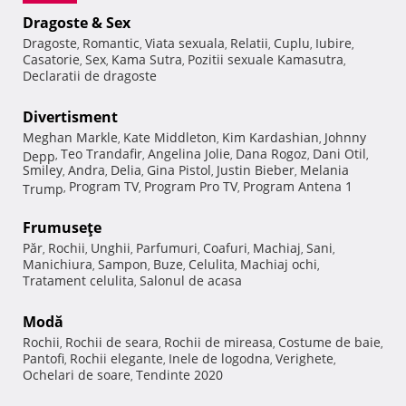
Dragoste & Sex
Dragoste
Romantic
Viata sexuala
Relatii
Cuplu
Iubire
,
,
,
,
,
,
Casatorie
Sex
Kama Sutra
Pozitii sexuale Kamasutra
,
,
,
,
Declaratii de dragoste
Divertisment
Meghan Markle
Kate Middleton
Kim Kardashian
Johnny
,
,
,
Teo Trandafir
Angelina Jolie
Dana Rogoz
Dani Otil
Depp
,
,
,
,
,
Smiley
Andra
Delia
Gina Pistol
Justin Bieber
Melania
,
,
,
,
,
Program TV
Program Pro TV
Program Antena 1
Trump
,
,
,
Frumuseţe
Păr
Rochii
Unghii
Parfumuri
Coafuri
Machiaj
Sani
,
,
,
,
,
,
,
Manichiura
Sampon
Buze
Celulita
Machiaj ochi
,
,
,
,
,
Tratament celulita
Salonul de acasa
,
Modă
Rochii
Rochii de seara
Rochii de mireasa
Costume de baie
,
,
,
,
Pantofi
Rochii elegante
Inele de logodna
Verighete
,
,
,
,
Ochelari de soare
Tendinte 2020
,