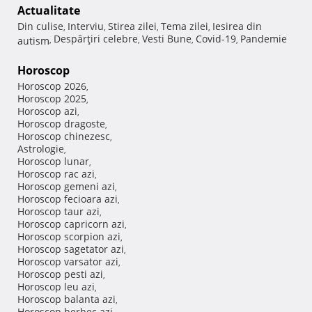
Actualitate
Din culise
Interviu
Stirea zilei
Tema zilei
Iesirea din
,
,
,
,
Despărţiri celebre
Vesti Bune
Covid-19
Pandemie
autism
,
,
,
,
Horoscop
Horoscop 2026
,
Horoscop 2025
,
Horoscop azi
,
Horoscop dragoste
,
Horoscop chinezesc
,
Astrologie
,
Horoscop lunar
,
Horoscop rac azi
,
Horoscop gemeni azi
,
Horoscop fecioara azi
,
Horoscop taur azi
,
Horoscop capricorn azi
,
Horoscop scorpion azi
,
Horoscop sagetator azi
,
Horoscop varsator azi
,
Horoscop pesti azi
,
Horoscop leu azi
,
Horoscop balanta azi
,
Horoscop berbec azi