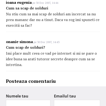
ioana eugenia
pe 30 Dec 2007, 14:44
Cum sa scap de solduri
Nu stiu cum sa mai scap de solduri am incercat sa nu
prea mananc dar nu a tinut. Daca va rog imi spuneti ce
exercitii sa fac?
onanie simona
pe 30 Dec 2007, 14:43
Cum scap de solduri?
Imi place mult ceea ce vad pe internet si mi se pare o
idee buna sa arati tutoror secrete deaspre cum sa se
intretina.
Posteaza comentariu
Numele tau
Emailul tau