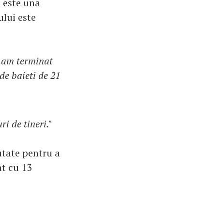
 este una
ului este
d am terminat
de baieti de 21
i de tineri."
utate pentru a
at cu 13