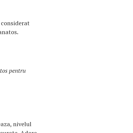
t considerat
anatos.
atos pentru
aza, nivelul
 curata. Adora