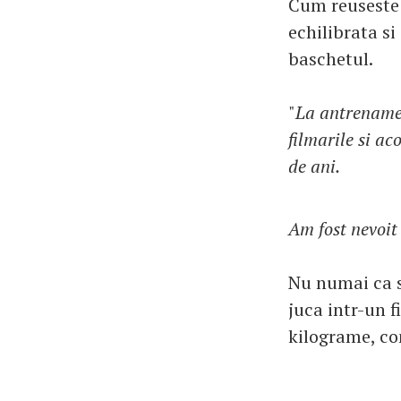
Cum reuseste 
echilibrata si
baschetul.
"
La antrenamen
filmarile si a
de ani.
Am fost nevoit
Nu numai ca st
juca intr-un f
kilograme, c