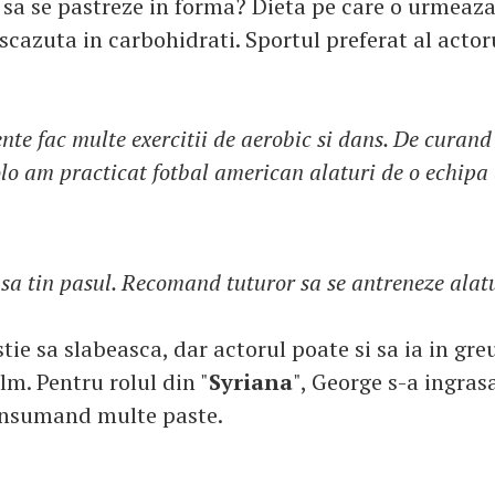
sa se pastreze in forma? Dieta pe care o urmeaza
 scazuta in carbohidrati. Sportul preferat al actor
te fac multe exercitii de aerobic si dans. De curan
colo am practicat fotbal american alaturi de o echipa 
 sa tin pasul. Recomand tuturor sa se antreneze alatur
ie sa slabeasca, dar actorul poate si sa ia in gre
ilm. Pentru rolul din "
Syriana
", George s-a ingras
onsumand multe paste.