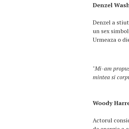
Denzel Wash
Denzel a stiut
un sex simbol 
Urmeaza o die
"Mi-am propus s
mintea si corp
Woody Harre
Actorul consi
de energie a c