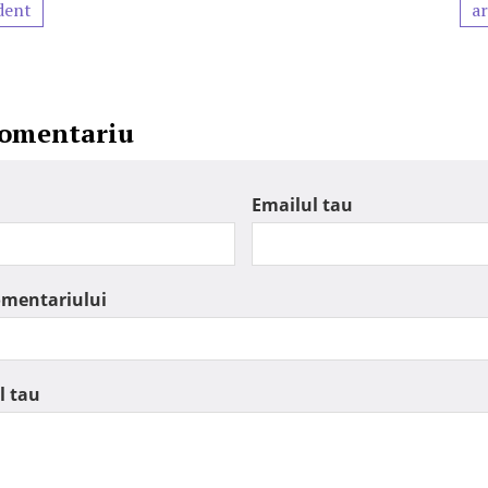
dent
ar
comentariu
Emailul tau
omentariului
l tau