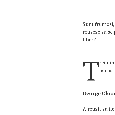
Sunt frumosi, 
reusesc sa se 
liber?
T
rei di
aceast
George Cloon
A reusit sa fi