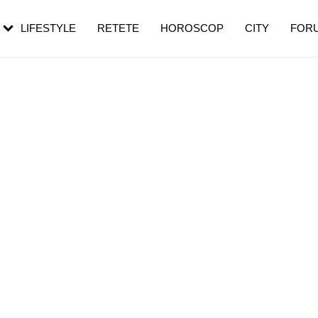
rebui să mergi
și 60 de ani. De ce te trezești mai des
pe măsură ce înaintezi în vârstă
LIFESTYLE
RETETE
HOROSCOP
CITY
FOR