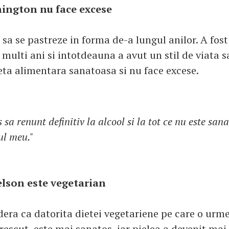
ington nu face excese
 sa se pastreze in forma de-a lungul anilor. A fos
multi ani si intotdeauna a avut un stil de viata s
ta alimentara sanatoasa si nu face excese.
a renunt definitiv la alcool si la tot ce nu este san
ul meu."
lson este vegetarian
dera ca datorita dietei vegetariene pe care o urme
rescut, este mai sanatos, iar pielea a devenit mai