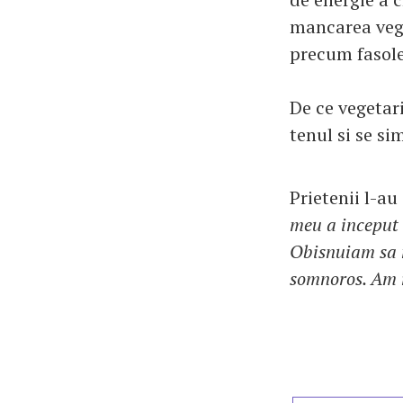
mancarea vege
precum fasole
De ce vegetar
tenul si se si
Prietenii l-au
meu a inceput 
Obisnuiam sa 
somnoros. Am r