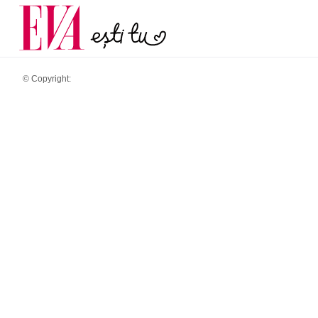
menopauză și când ar t
Carieră
la medic
Actualitate
© Copyright: