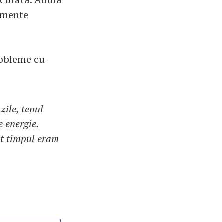
imente
robleme cu
zile, tenul
 energie.
ot timpul eram