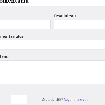
comentariu
Emailul tau
omentariului
l tau
Greu de citit?
Regenerare cod