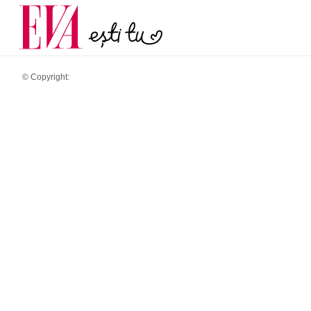
și 60 de ani. De ce te t
Carieră
pe măsură ce înaintez
Actualitate
© Copyright: