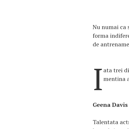
Nu numai ca s
forma indifer
de antrename
I
ata trei 
mentina a
Geena Davis s
Talentata actr