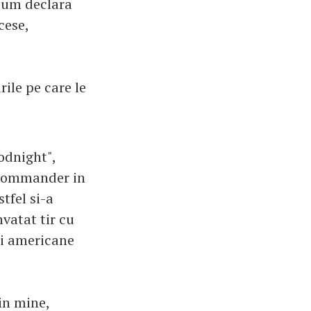
cum declara
cese,
ile pe care le
odnight",
 "Commander in
tfel si-a
nvatat tir cu
dei americane
in mine,