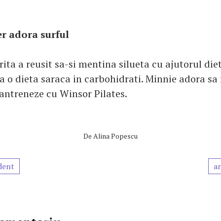
r adora surful
ta a reusit sa-si mentina silueta cu ajutorul diet
o dieta saraca in carbohidrati. Minnie adora sa f
 antreneze cu Winsor Pilates.
De
Alina Popescu
dent
ar