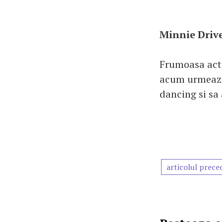
Minnie Drive
Frumoasa actri
acum urmeaza 
dancing si sa
articolul prece