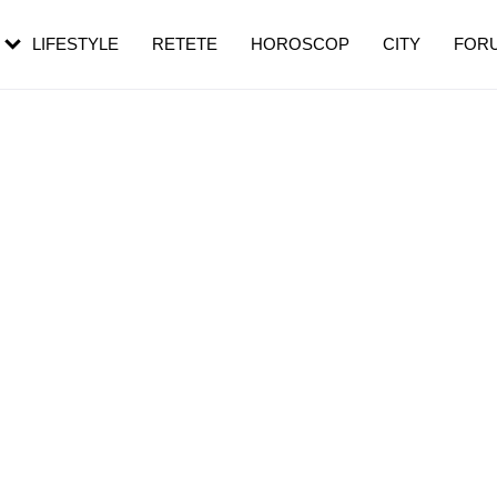
rezești mai des
Cât durează, cum te pregătești și cât
i în vârstă
de dureroasă este investigația
LIFESTYLE
RETETE
HOROSCOP
CITY
FOR