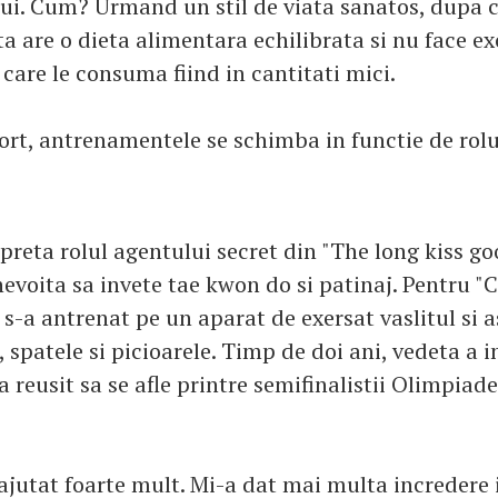
ui. Cum? Urmand un stil de viata sanatos, dupa 
a are o dieta alimentara echilibrata si nu face ex
care le consuma fiind in cantitati mici.
ort, antrenamentele se schimba in functie de rolur
preta rolul agentului secret din "The long kiss go
nevoita sa invete tae kwon do si patinaj. Pentru
a s-a antrenat pe un aparat de exersat vaslitul si as
, spatele si picioarele. Timp de doi ani, vedeta a i
 a reusit sa se afle printre semifinalistii Olimpia
ajutat foarte mult. Mi-a dat mai multa incredere 