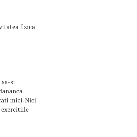
itatea fizica
 sa-si
 Mananca
ati mici. Nici
exercitiile