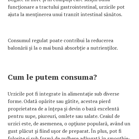
funcționare a tractului gastrointestinal, urzicile pot
ajuta la menținerea unui tranzit intestinal sănătos.
Consumul regulat poate contribui la reducerea
balonării și la o mai bună absorbție a nutrienților.
Cum le putem consuma?
Urzicile pot fi integrate în alimentație sub diverse
forme. Odată opărite sau gătite, acestea pierd
proprietatea de a înțepa și devin o bază excelentă
pentru supe, piureuri, omlete sau salate. Ceaiul de
urzici este, de asemenea, o opțiune populară, având un
gust plăcut și fiind ușor de preparat. În plus, pot fi
folosite și sub formă de pulbere adăugată în smoothie-