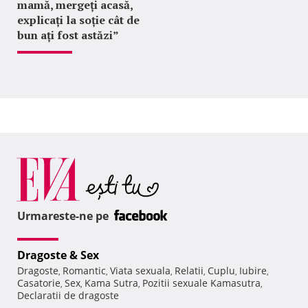
mamă, mergeți acasă,
explicați la soție cât de
bun ați fost astăzi”
Urmareste-ne pe
Dragoste & Sex
Dragoste
Romantic
Viata sexuala
Relatii
Cuplu
Iubire
,
,
,
,
,
,
Casatorie
Sex
Kama Sutra
Pozitii sexuale Kamasutra
,
,
,
,
Declaratii de dragoste