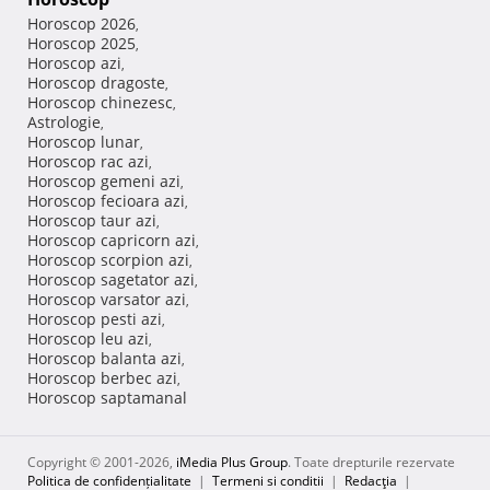
Horoscop 2026
,
Horoscop 2025
,
Horoscop azi
,
Horoscop dragoste
,
Horoscop chinezesc
,
Astrologie
,
Horoscop lunar
,
Horoscop rac azi
,
Horoscop gemeni azi
,
Horoscop fecioara azi
,
Horoscop taur azi
,
Horoscop capricorn azi
,
Horoscop scorpion azi
,
Horoscop sagetator azi
,
Horoscop varsator azi
,
Horoscop pesti azi
,
Horoscop leu azi
,
Horoscop balanta azi
,
Horoscop berbec azi
,
Horoscop saptamanal
Copyright © 2001-2026,
iMedia Plus Group
. Toate drepturile rezervate
Politica de confidențialitate
|
Termeni si conditii
|
Redacţia
|