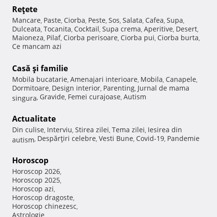
Reţete
Mancare
Paste
Ciorba
Peste
Sos
Salata
Cafea
Supa
,
,
,
,
,
,
,
,
Dulceata
Tocanita
Cocktail
Supa crema
Aperitive
Desert
,
,
,
,
,
,
Maioneza
Pilaf
Ciorba perisoare
Ciorba pui
Ciorba burta
,
,
,
,
,
Ce mancam azi
Casă şi familie
Mobila bucatarie
Amenajari interioare
Mobila
Canapele
,
,
,
,
Dormitoare
Design interior
Parenting
Jurnal de mama
,
,
,
Gravide
Femei curajoase
Autism
singura
,
,
,
Actualitate
Din culise
Interviu
Stirea zilei
Tema zilei
Iesirea din
,
,
,
,
Despărţiri celebre
Vesti Bune
Covid-19
Pandemie
autism
,
,
,
,
Horoscop
Horoscop 2026
,
Horoscop 2025
,
Horoscop azi
,
Horoscop dragoste
,
Horoscop chinezesc
,
Astrologie
,