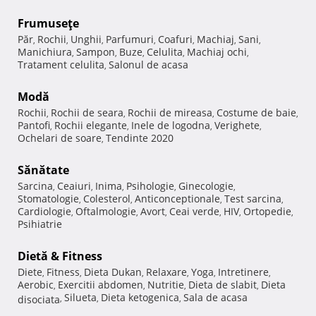
Frumuseţe
Păr
Rochii
Unghii
Parfumuri
Coafuri
Machiaj
Sani
,
,
,
,
,
,
,
Manichiura
Sampon
Buze
Celulita
Machiaj ochi
,
,
,
,
,
Tratament celulita
Salonul de acasa
,
Modă
Rochii
Rochii de seara
Rochii de mireasa
Costume de baie
,
,
,
,
Pantofi
Rochii elegante
Inele de logodna
Verighete
,
,
,
,
Ochelari de soare
Tendinte 2020
,
Sănătate
Sarcina
Ceaiuri
Inima
Psihologie
Ginecologie
,
,
,
,
,
Stomatologie
Colesterol
Anticonceptionale
Test sarcina
,
,
,
,
Cardiologie
Oftalmologie
Avort
Ceai verde
HIV
Ortopedie
,
,
,
,
,
,
Psihiatrie
Dietă & Fitness
Diete
Fitness
Dieta Dukan
Relaxare
Yoga
Intretinere
,
,
,
,
,
,
Aerobic
Exercitii abdomen
Nutritie
Dieta de slabit
Dieta
,
,
,
,
Silueta
Dieta ketogenica
Sala de acasa
disociata
,
,
,