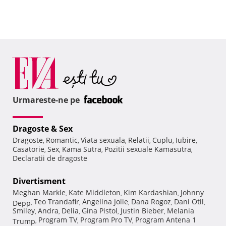
Urmareste-ne pe
Dragoste & Sex
Dragoste
Romantic
Viata sexuala
Relatii
Cuplu
Iubire
,
,
,
,
,
,
Casatorie
Sex
Kama Sutra
Pozitii sexuale Kamasutra
,
,
,
,
Declaratii de dragoste
Divertisment
Meghan Markle
Kate Middleton
Kim Kardashian
Johnny
,
,
,
Teo Trandafir
Angelina Jolie
Dana Rogoz
Dani Otil
Depp
,
,
,
,
,
Smiley
Andra
Delia
Gina Pistol
Justin Bieber
Melania
,
,
,
,
,
Program TV
Program Pro TV
Program Antena 1
Trump
,
,
,