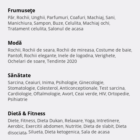
Frumuseţe
Păr
Rochii
Unghii
Parfumuri
Coafuri
Machiaj
Sani
,
,
,
,
,
,
,
Manichiura
Sampon
Buze
Celulita
Machiaj ochi
,
,
,
,
,
Tratament celulita
Salonul de acasa
,
Modă
Rochii
Rochii de seara
Rochii de mireasa
Costume de baie
,
,
,
,
Pantofi
Rochii elegante
Inele de logodna
Verighete
,
,
,
,
Ochelari de soare
Tendinte 2020
,
Sănătate
Sarcina
Ceaiuri
Inima
Psihologie
Ginecologie
,
,
,
,
,
Stomatologie
Colesterol
Anticonceptionale
Test sarcina
,
,
,
,
Cardiologie
Oftalmologie
Avort
Ceai verde
HIV
Ortopedie
,
,
,
,
,
,
Psihiatrie
Dietă & Fitness
Diete
Fitness
Dieta Dukan
Relaxare
Yoga
Intretinere
,
,
,
,
,
,
Aerobic
Exercitii abdomen
Nutritie
Dieta de slabit
Dieta
,
,
,
,
Silueta
Dieta ketogenica
Sala de acasa
disociata
,
,
,