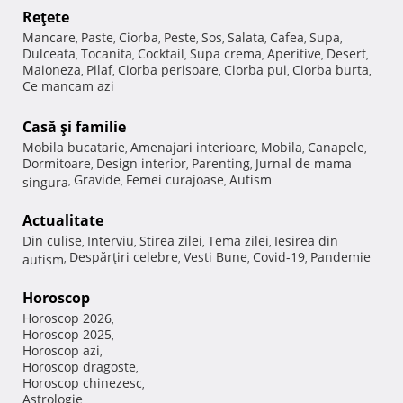
Reţete
Mancare
Paste
Ciorba
Peste
Sos
Salata
Cafea
Supa
,
,
,
,
,
,
,
,
Dulceata
Tocanita
Cocktail
Supa crema
Aperitive
Desert
,
,
,
,
,
,
Maioneza
Pilaf
Ciorba perisoare
Ciorba pui
Ciorba burta
,
,
,
,
,
Ce mancam azi
Casă şi familie
Mobila bucatarie
Amenajari interioare
Mobila
Canapele
,
,
,
,
Dormitoare
Design interior
Parenting
Jurnal de mama
,
,
,
Gravide
Femei curajoase
Autism
singura
,
,
,
Actualitate
Din culise
Interviu
Stirea zilei
Tema zilei
Iesirea din
,
,
,
,
Despărţiri celebre
Vesti Bune
Covid-19
Pandemie
autism
,
,
,
,
Horoscop
Horoscop 2026
,
Horoscop 2025
,
Horoscop azi
,
Horoscop dragoste
,
Horoscop chinezesc
,
Astrologie
,