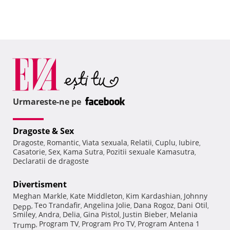
Urmareste-ne pe
Dragoste & Sex
Dragoste
Romantic
Viata sexuala
Relatii
Cuplu
Iubire
,
,
,
,
,
,
Casatorie
Sex
Kama Sutra
Pozitii sexuale Kamasutra
,
,
,
,
Declaratii de dragoste
Divertisment
Meghan Markle
Kate Middleton
Kim Kardashian
Johnny
,
,
,
Teo Trandafir
Angelina Jolie
Dana Rogoz
Dani Otil
Depp
,
,
,
,
,
Smiley
Andra
Delia
Gina Pistol
Justin Bieber
Melania
,
,
,
,
,
Program TV
Program Pro TV
Program Antena 1
Trump
,
,
,