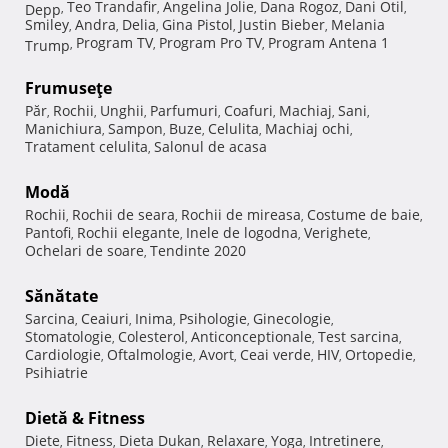
Teo Trandafir
Angelina Jolie
Dana Rogoz
Dani Otil
Depp
,
,
,
,
,
Smiley
Andra
Delia
Gina Pistol
Justin Bieber
Melania
,
,
,
,
,
Program TV
Program Pro TV
Program Antena 1
Trump
,
,
,
Frumuseţe
Păr
Rochii
Unghii
Parfumuri
Coafuri
Machiaj
Sani
,
,
,
,
,
,
,
Manichiura
Sampon
Buze
Celulita
Machiaj ochi
,
,
,
,
,
Tratament celulita
Salonul de acasa
,
Modă
Rochii
Rochii de seara
Rochii de mireasa
Costume de baie
,
,
,
,
Pantofi
Rochii elegante
Inele de logodna
Verighete
,
,
,
,
Ochelari de soare
Tendinte 2020
,
Sănătate
Sarcina
Ceaiuri
Inima
Psihologie
Ginecologie
,
,
,
,
,
Stomatologie
Colesterol
Anticonceptionale
Test sarcina
,
,
,
,
Cardiologie
Oftalmologie
Avort
Ceai verde
HIV
Ortopedie
,
,
,
,
,
,
Psihiatrie
Dietă & Fitness
Diete
Fitness
Dieta Dukan
Relaxare
Yoga
Intretinere
,
,
,
,
,
,