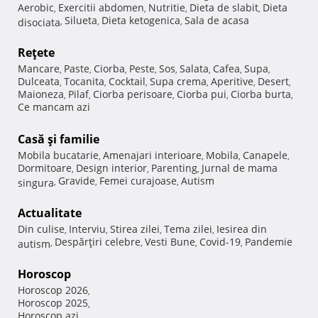
Aerobic
Exercitii abdomen
Nutritie
Dieta de slabit
Dieta
,
,
,
,
Silueta
Dieta ketogenica
Sala de acasa
disociata
,
,
,
Reţete
Mancare
Paste
Ciorba
Peste
Sos
Salata
Cafea
Supa
,
,
,
,
,
,
,
,
Dulceata
Tocanita
Cocktail
Supa crema
Aperitive
Desert
,
,
,
,
,
,
Maioneza
Pilaf
Ciorba perisoare
Ciorba pui
Ciorba burta
,
,
,
,
,
Ce mancam azi
Casă şi familie
Mobila bucatarie
Amenajari interioare
Mobila
Canapele
,
,
,
,
Dormitoare
Design interior
Parenting
Jurnal de mama
,
,
,
Gravide
Femei curajoase
Autism
singura
,
,
,
Actualitate
Din culise
Interviu
Stirea zilei
Tema zilei
Iesirea din
,
,
,
,
Despărţiri celebre
Vesti Bune
Covid-19
Pandemie
autism
,
,
,
,
Horoscop
Horoscop 2026
,
Horoscop 2025
,
Horoscop azi
,