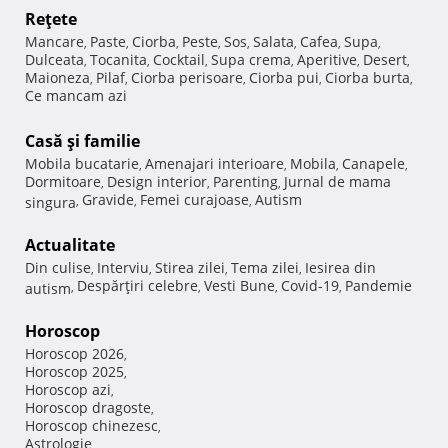
Reţete
Mancare
Paste
Ciorba
Peste
Sos
Salata
Cafea
Supa
,
,
,
,
,
,
,
,
Dulceata
Tocanita
Cocktail
Supa crema
Aperitive
Desert
,
,
,
,
,
,
Maioneza
Pilaf
Ciorba perisoare
Ciorba pui
Ciorba burta
,
,
,
,
,
Ce mancam azi
Casă şi familie
Mobila bucatarie
Amenajari interioare
Mobila
Canapele
,
,
,
,
Dormitoare
Design interior
Parenting
Jurnal de mama
,
,
,
Gravide
Femei curajoase
Autism
singura
,
,
,
Actualitate
Din culise
Interviu
Stirea zilei
Tema zilei
Iesirea din
,
,
,
,
Despărţiri celebre
Vesti Bune
Covid-19
Pandemie
autism
,
,
,
,
Horoscop
Horoscop 2026
,
Horoscop 2025
,
Horoscop azi
,
Horoscop dragoste
,
Horoscop chinezesc
,
Astrologie
,