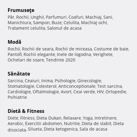
Frumuseţe
Păr
Rochii
Unghii
Parfumuri
Coafuri
Machiaj
Sani
,
,
,
,
,
,
,
Manichiura
Sampon
Buze
Celulita
Machiaj ochi
,
,
,
,
,
Tratament celulita
Salonul de acasa
,
Modă
Rochii
Rochii de seara
Rochii de mireasa
Costume de baie
,
,
,
,
Pantofi
Rochii elegante
Inele de logodna
Verighete
,
,
,
,
Ochelari de soare
Tendinte 2020
,
Sănătate
Sarcina
Ceaiuri
Inima
Psihologie
Ginecologie
,
,
,
,
,
Stomatologie
Colesterol
Anticonceptionale
Test sarcina
,
,
,
,
Cardiologie
Oftalmologie
Avort
Ceai verde
HIV
Ortopedie
,
,
,
,
,
,
Psihiatrie
Dietă & Fitness
Diete
Fitness
Dieta Dukan
Relaxare
Yoga
Intretinere
,
,
,
,
,
,
Aerobic
Exercitii abdomen
Nutritie
Dieta de slabit
Dieta
,
,
,
,
Silueta
Dieta ketogenica
Sala de acasa
disociata
,
,
,