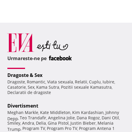
Urmareste-ne pe
Dragoste & Sex
Dragoste
Romantic
Viata sexuala
Relatii
Cuplu
Iubire
,
,
,
,
,
,
Casatorie
Sex
Kama Sutra
Pozitii sexuale Kamasutra
,
,
,
,
Declaratii de dragoste
Divertisment
Meghan Markle
Kate Middleton
Kim Kardashian
Johnny
,
,
,
Teo Trandafir
Angelina Jolie
Dana Rogoz
Dani Otil
Depp
,
,
,
,
,
Smiley
Andra
Delia
Gina Pistol
Justin Bieber
Melania
,
,
,
,
,
Program TV
Program Pro TV
Program Antena 1
Trump
,
,
,