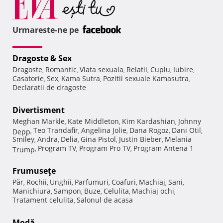
Urmareste-ne pe
Dragoste & Sex
Dragoste
Romantic
Viata sexuala
Relatii
Cuplu
Iubire
,
,
,
,
,
,
Casatorie
Sex
Kama Sutra
Pozitii sexuale Kamasutra
,
,
,
,
Declaratii de dragoste
Divertisment
Meghan Markle
Kate Middleton
Kim Kardashian
Johnny
,
,
,
Teo Trandafir
Angelina Jolie
Dana Rogoz
Dani Otil
Depp
,
,
,
,
,
Smiley
Andra
Delia
Gina Pistol
Justin Bieber
Melania
,
,
,
,
,
Program TV
Program Pro TV
Program Antena 1
Trump
,
,
,
Frumuseţe
Păr
Rochii
Unghii
Parfumuri
Coafuri
Machiaj
Sani
,
,
,
,
,
,
,
Manichiura
Sampon
Buze
Celulita
Machiaj ochi
,
,
,
,
,
Tratament celulita
Salonul de acasa
,
Modă