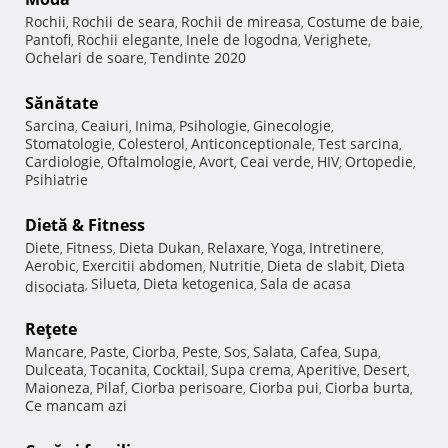
Rochii
Rochii de seara
Rochii de mireasa
Costume de baie
,
,
,
,
Pantofi
Rochii elegante
Inele de logodna
Verighete
,
,
,
,
Ochelari de soare
Tendinte 2020
,
Sănătate
Sarcina
Ceaiuri
Inima
Psihologie
Ginecologie
,
,
,
,
,
Stomatologie
Colesterol
Anticonceptionale
Test sarcina
,
,
,
,
Cardiologie
Oftalmologie
Avort
Ceai verde
HIV
Ortopedie
,
,
,
,
,
,
Psihiatrie
Dietă & Fitness
Diete
Fitness
Dieta Dukan
Relaxare
Yoga
Intretinere
,
,
,
,
,
,
Aerobic
Exercitii abdomen
Nutritie
Dieta de slabit
Dieta
,
,
,
,
Silueta
Dieta ketogenica
Sala de acasa
disociata
,
,
,
Reţete
Mancare
Paste
Ciorba
Peste
Sos
Salata
Cafea
Supa
,
,
,
,
,
,
,
,
Dulceata
Tocanita
Cocktail
Supa crema
Aperitive
Desert
,
,
,
,
,
,
Maioneza
Pilaf
Ciorba perisoare
Ciorba pui
Ciorba burta
,
,
,
,
,
Ce mancam azi