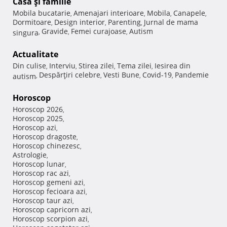
Casă şi familie
Mobila bucatarie
Amenajari interioare
Mobila
Canapele
,
,
,
,
Dormitoare
Design interior
Parenting
Jurnal de mama
,
,
,
Gravide
Femei curajoase
Autism
singura
,
,
,
Actualitate
Din culise
Interviu
Stirea zilei
Tema zilei
Iesirea din
,
,
,
,
Despărţiri celebre
Vesti Bune
Covid-19
Pandemie
autism
,
,
,
,
Horoscop
Horoscop 2026
,
Horoscop 2025
,
Horoscop azi
,
Horoscop dragoste
,
Horoscop chinezesc
,
Astrologie
,
Horoscop lunar
,
Horoscop rac azi
,
Horoscop gemeni azi
,
Horoscop fecioara azi
,
Horoscop taur azi
,
Horoscop capricorn azi
,
Horoscop scorpion azi
,