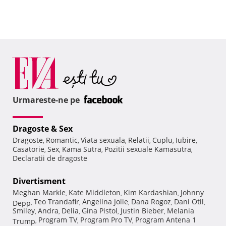
Urmareste-ne pe
Dragoste & Sex
Dragoste
Romantic
Viata sexuala
Relatii
Cuplu
Iubire
,
,
,
,
,
,
Casatorie
Sex
Kama Sutra
Pozitii sexuale Kamasutra
,
,
,
,
Declaratii de dragoste
Divertisment
Meghan Markle
Kate Middleton
Kim Kardashian
Johnny
,
,
,
Teo Trandafir
Angelina Jolie
Dana Rogoz
Dani Otil
Depp
,
,
,
,
,
Smiley
Andra
Delia
Gina Pistol
Justin Bieber
Melania
,
,
,
,
,
Program TV
Program Pro TV
Program Antena 1
Trump
,
,
,