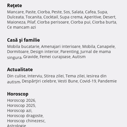
Reţete
Mancare
Paste
Ciorba
Peste
Sos
Salata
Cafea
Supa
,
,
,
,
,
,
,
,
Dulceata
Tocanita
Cocktail
Supa crema
Aperitive
Desert
,
,
,
,
,
,
Maioneza
Pilaf
Ciorba perisoare
Ciorba pui
Ciorba burta
,
,
,
,
,
Ce mancam azi
Casă şi familie
Mobila bucatarie
Amenajari interioare
Mobila
Canapele
,
,
,
,
Dormitoare
Design interior
Parenting
Jurnal de mama
,
,
,
Gravide
Femei curajoase
Autism
singura
,
,
,
Actualitate
Din culise
Interviu
Stirea zilei
Tema zilei
Iesirea din
,
,
,
,
Despărţiri celebre
Vesti Bune
Covid-19
Pandemie
autism
,
,
,
,
Horoscop
Horoscop 2026
,
Horoscop 2025
,
Horoscop azi
,
Horoscop dragoste
,
Horoscop chinezesc
,
Astrologie
,