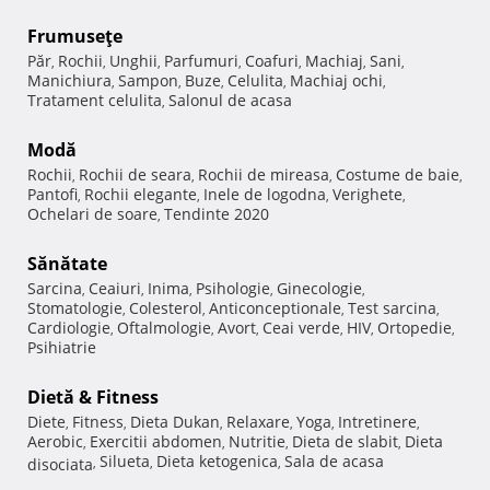
Frumuseţe
Păr
Rochii
Unghii
Parfumuri
Coafuri
Machiaj
Sani
,
,
,
,
,
,
,
Manichiura
Sampon
Buze
Celulita
Machiaj ochi
,
,
,
,
,
Tratament celulita
Salonul de acasa
,
Modă
Rochii
Rochii de seara
Rochii de mireasa
Costume de baie
,
,
,
,
Pantofi
Rochii elegante
Inele de logodna
Verighete
,
,
,
,
Ochelari de soare
Tendinte 2020
,
Sănătate
Sarcina
Ceaiuri
Inima
Psihologie
Ginecologie
,
,
,
,
,
Stomatologie
Colesterol
Anticonceptionale
Test sarcina
,
,
,
,
Cardiologie
Oftalmologie
Avort
Ceai verde
HIV
Ortopedie
,
,
,
,
,
,
Psihiatrie
Dietă & Fitness
Diete
Fitness
Dieta Dukan
Relaxare
Yoga
Intretinere
,
,
,
,
,
,
Aerobic
Exercitii abdomen
Nutritie
Dieta de slabit
Dieta
,
,
,
,
Silueta
Dieta ketogenica
Sala de acasa
disociata
,
,
,