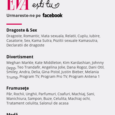
Urmareste-ne pe
Dragoste & Sex
Dragoste
Romantic
Viata sexuala
Relatii
Cuplu
Iubire
,
,
,
,
,
,
Casatorie
Sex
Kama Sutra
Pozitii sexuale Kamasutra
,
,
,
,
Declaratii de dragoste
Divertisment
Meghan Markle
Kate Middleton
Kim Kardashian
Johnny
,
,
,
Teo Trandafir
Angelina Jolie
Dana Rogoz
Dani Otil
Depp
,
,
,
,
,
Smiley
Andra
Delia
Gina Pistol
Justin Bieber
Melania
,
,
,
,
,
Program TV
Program Pro TV
Program Antena 1
Trump
,
,
,
Frumuseţe
Păr
Rochii
Unghii
Parfumuri
Coafuri
Machiaj
Sani
,
,
,
,
,
,
,
Manichiura
Sampon
Buze
Celulita
Machiaj ochi
,
,
,
,
,
Tratament celulita
Salonul de acasa
,
Modă