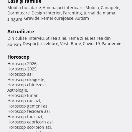
Casă şi familie
Mobila bucatarie
Amenajari interioare
Mobila
Canapele
,
,
,
,
Dormitoare
Design interior
Parenting
Jurnal de mama
,
,
,
Gravide
Femei curajoase
Autism
singura
,
,
,
Actualitate
Din culise
Interviu
Stirea zilei
Tema zilei
Iesirea din
,
,
,
,
Despărţiri celebre
Vesti Bune
Covid-19
Pandemie
autism
,
,
,
,
Horoscop
Horoscop 2026
,
Horoscop 2025
,
Horoscop azi
,
Horoscop dragoste
,
Horoscop chinezesc
,
Astrologie
,
Horoscop lunar
,
Horoscop rac azi
,
Horoscop gemeni azi
,
Horoscop fecioara azi
,
Horoscop taur azi
,
Horoscop capricorn azi
,
Horoscop scorpion azi
,