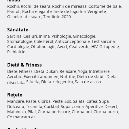
Rochii
Rochii de seara
Rochii de mireasa
Costume de baie
,
,
,
,
Pantofi
Rochii elegante
Inele de logodna
Verighete
,
,
,
,
Ochelari de soare
Tendinte 2020
,
Sănătate
Sarcina
Ceaiuri
Inima
Psihologie
Ginecologie
,
,
,
,
,
Stomatologie
Colesterol
Anticonceptionale
Test sarcina
,
,
,
,
Cardiologie
Oftalmologie
Avort
Ceai verde
HIV
Ortopedie
,
,
,
,
,
,
Psihiatrie
Dietă & Fitness
Diete
Fitness
Dieta Dukan
Relaxare
Yoga
Intretinere
,
,
,
,
,
,
Aerobic
Exercitii abdomen
Nutritie
Dieta de slabit
Dieta
,
,
,
,
Silueta
Dieta ketogenica
Sala de acasa
disociata
,
,
,
Reţete
Mancare
Paste
Ciorba
Peste
Sos
Salata
Cafea
Supa
,
,
,
,
,
,
,
,
Dulceata
Tocanita
Cocktail
Supa crema
Aperitive
Desert
,
,
,
,
,
,
Maioneza
Pilaf
Ciorba perisoare
Ciorba pui
Ciorba burta
,
,
,
,
,
Ce mancam azi